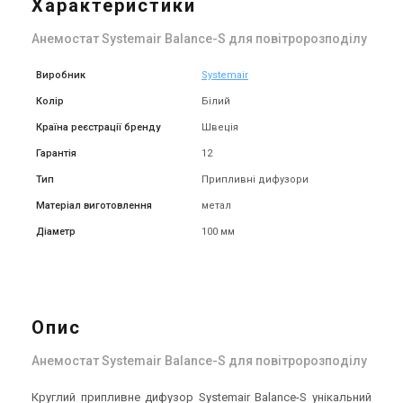
Характеристики
Анемостат Systemair Balance-S для повітророзподілу
Виробник
Systemair
Колір
Білий
Країна реєстрації бренду
Швеція
Гарантія
12
Тип
Припливні дифузори
Матеріал виготовлення
метал
Діаметр
100 мм
Опис
Анемостат Systemair Balance-S для повітророзподілу
Круглий припливне дифузор Systemair Balance-S унікальний