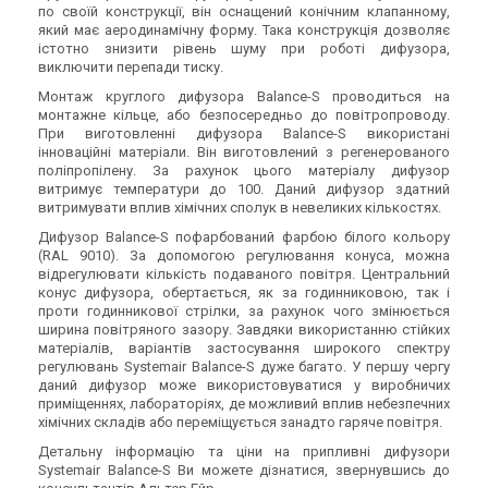
по своїй конструкції, він оснащений конічним клапанному,
який має аеродинамічну форму. Така конструкція дозволяє
істотно знизити рівень шуму при роботі дифузора,
виключити перепади тиску.
Монтаж круглого дифузора Balance-S проводиться на
монтажне кільце, або безпосередньо до повітропроводу.
При виготовленні дифузора Balance-S використані
інноваційні матеріали. Він виготовлений з регенерованого
поліпропілену. За рахунок цього матеріалу дифузор
витримує температури до 100. Даний дифузор здатний
витримувати вплив хімічних сполук в невеликих кількостях.
Дифузор Balance-S пофарбований фарбою білого кольору
(RAL 9010). За допомогою регулювання конуса, можна
відрегулювати кількість подаваного повітря. Центральний
конус дифузора, обертається, як за годинниковою, так і
проти годинникової стрілки, за рахунок чого змінюється
ширина повітряного зазору. Завдяки використанню стійких
матеріалів, варіантів застосування широкого спектру
регулювань Systemair Balance-S дуже багато. У першу чергу
даний дифузор може використовуватися у виробничих
приміщеннях, лабораторіях, де можливий вплив небезпечних
хімічних складів або переміщується занадто гаряче повітря.
Детальну інформацію та ціни на припливні дифузори
Systemair Balance-S Ви можете дізнатися, звернувшись до