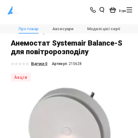
0 грн
Магазин
Вентиляція
🌀Повітророзподільні пристрої
Про товар
Аксесуари
Моделі цієї серії
Х
🌀Анемостати
Systemair Balance-S
Анемостат Systemair Balance-S
для повітророзподілу
Відгуки 0
Aртикул:
215628
Акція