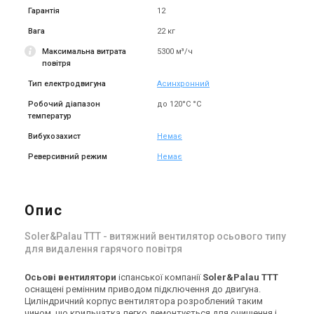
Гарантія
12
Вага
22 кг
Максимальна витрата
5300 м³/ч
повітря
Тип електродвигуна
Асинхронний
Робочий діапазон
до 120°C °С
температур
Вибухозахист
Немає
Реверсивний режим
Немає
Опис
Soler&Palau TTT - витяжний вентилятор осьового типу
для видалення гарячого повітря
Осьові вентилятори
іспанської компанії
Soler&Palau TTT
оснащені ремінним приводом підключення до двигуна.
Циліндричний корпус вентилятора розроблений таким
чином, що крильчатка легко демонтується для очищення і