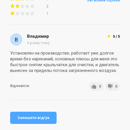
Загальна оцінка
2
1
Владимир
5 / 5
6 років тому
Установлен на производстве, работает уже долгое
время без нареканий, основные плюсы для меня это
быстрое снятие крыльчатки для очистки, и двигатель
вынесен за приделы потока загрязненного воздуха.
Відповісти
0
0
Залишити відгук