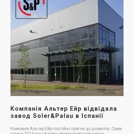
Компанія Альтер Ейр відвідала
завод Soler&Palau в Іспанії
Компанія Альтер Ейр постійно прагне до розвитку. Саме
тому в 2014 році фахівці фірми відвідали завод