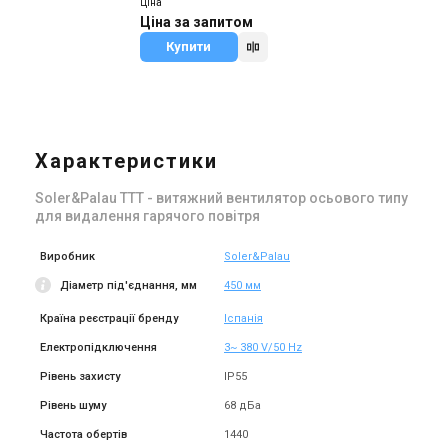
Ціна
Ціна за запитом
Купити
Характеристики
Soler&Palau TTT - витяжний вентилятор осьового типу
для видалення гарячого повітря
Виробник
Soler&Palau
Діаметр під'єднання, мм
450 мм
Країна реєстрації бренду
Іспанія
Електропідключення
3~ 380 V/50 Hz
Рівень захисту
IP55
Рівень шуму
68 дБа
Частота обертів
1440