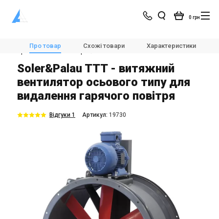
0 грн
Магазин
Вентиляція
Вентилятори
Про товар
Схожі товари
Характеристики
Промислові вентилятори
Soler&Palau TTT
Soler&Palau TTT - витяжний
вентилятор осьового типу для
видалення гарячого повітря
Відгуки 1
Aртикул:
19730