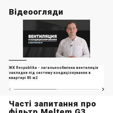
Відеоогляди
ЖК Respublika - загальнообмінна вентиляція і
Ка
закладки під систему кондиціонування в
вен
квартирі 85 м2
Часті запитання про
фільтр Meltem G3