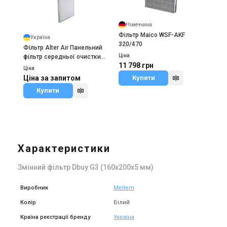
Німеччина
Фільтр Maico WSF-AKF
Україна
320/470
Фільтр Alter Air Панельний
Ціна
фільтр середньої очистки
11 798 грн
M5-M6
Ціна
Купити
Ціна за запитом
Купити
Характеристики
Змінний фільтр Dbuy G3 (160х200х5 мм)
Виробник
Meltem
Колір
Білий
Країна реєстрації бренду
Україна