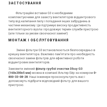
ЗАСТОСУВАННЯ
Фільтраційні вставки G3 є необхідними
комплектуючими для захисту вентиляторів відцентрового
типу від налипання пилу і попадання інших забруднень в
частини механізму. Це підтримує високу продуктивність
вентиляторного вузла і продовжує термін служби пристрою
(але тільки за умови своєчасної заміни!)
МОНТАЖ І ОБСЛУГОВУВАННЯ
Змінні фільтри G3 встановлюються безпосередньо в
кришку вентилятора. Важливо пам'ятати про необхідність
своєчасної заміни фільтрів для ефективної роботи
відцентрових вентиляторів.
Замовити змінний
фільтр грубої очистки Dbuy G3
(160х200х5 мм)
можна в компанії Альтер Ейр за номером
0-
800-33-08-28
. Наші інженери проконсультують вас і
допоможуть підібрати відповідний фільтр для вашого
пристрою.