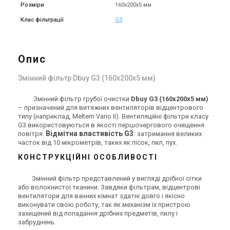
Розміри
160х200х5 мм
Клас фільтрації
G3
Опис
Змінний фільтр Dbuy G3 (160х200х5 мм)
Змінний фільтр грубої очистки
Dbuy G3 (160х200х5 мм)
– призначений для витяжних вентиляторів відцентрового
типу (наприклад, Meltem Vario II). Вентиляційні фільтри класу
G3 використовуються в якості першочергового очищення
Відмітна властивість G3
:
повітря.
затримання великих
часток від 10 мікрометрів, таких як пісок, пил, пух.
КОНСТРУКЦІЙНІ ОСОБЛИВОСТІ
Змінний фільтр представлений у вигляді дрібної сітки
або волокнистої тканини. Завдяки фільтрам, відцентрові
вентилятори для ванних кімнат здатні довго і якісно
виконувати свою роботу, так як механізм їх пристрою
захищений від попадання дрібних предметів, пилу і
забруднень.