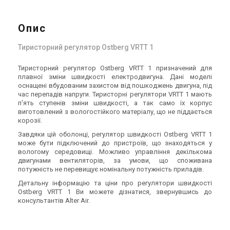
Опис
Тиристорний регулятор Ostberg VRTT 1
Тиристорний регулятор Ostberg VRTT 1 призначений для
плавної зміни швидкості електродвигуна. Дані моделі
оснащені вбудованим захистом від пошкоджень двигуна, під
час перепадів напруги. Тиристорні регулятори VRTT 1 мають
п'ять ступенів зміни швидкості, а так само їх корпус
виготовлений з вологостійкого матеріалу, що не піддається
корозії.
Завдяки цій оболонці, регулятор швидкості Ostberg VRTT 1
може бути підключений до пристроїв, що знаходяться у
вологому середовищі. Можливо управління декількома
двигунами вентиляторів, за умови, що споживана
потужність не перевищує номінальну потужність приладів.
Детальну інформацію та ціни про регулятори швидкості
Ostberg VRTT 1 Ви можете дізнатися, звернувшись до
консультантів Alter Air.