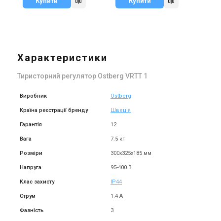
Купити
Купити
Характеристики
Тиристорний регулятор Ostberg VRTT 1
Виробник
Ostberg
Країна реєстрації бренду
Швеція
Гарантія
12
Вага
7.5 кг
Розміри
300х325х185 мм
Напруга
95-400 В
Клас захисту
IP44
Струм
1.4 А
Фазність
3