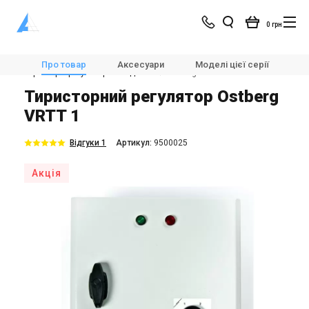
0 грн
Магазин
Вентиляція
Автоматика для вентиляції
Про товар
Аксесуари
Моделі цієї серії
Х
Тиристорні регулятори швидкості
Ostberg VRTT 1
Тиристорний регулятор Ostberg
VRTT 1
Відгуки 1
Aртикул:
9500025
Акція