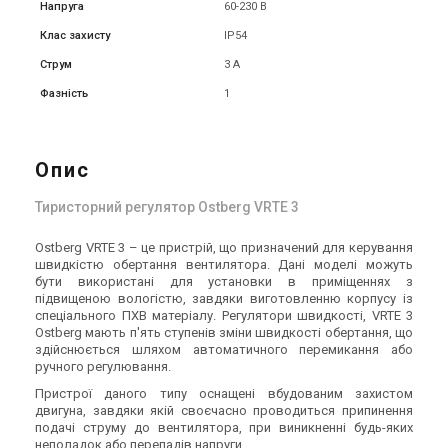
Напруга
60-230 В
Клас захисту
IP54
Струм
3 А
Фазність
1
Опис
Тиристорний регулятор Ostberg VRTE 3
Ostberg VRTE 3 – це пристрій, що призначений для керування
швидкістю обертання вентилятора. Дані моделі можуть
бути використані для установки в приміщеннях з
підвищеною вологістю, завдяки виготовленню корпусу із
спеціального ПХВ матеріалу. Регулятори швидкості, VRTE 3
Ostberg мають п'ять ступенів зміни швидкості обертання, що
здійснюється шляхом автоматичного перемикання або
ручного регулювання.
Пристрої даного типу оснащені вбудованим захистом
двигуна, завдяки якій своєчасно проводиться припинення
подачі струму до вентилятора, при виникненні будь-яких
неполадок або перепадів напруги.