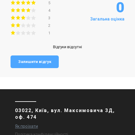
0
5
4
3
Загальна оцінка
2
1
Відгуки відсутні
Залишити відгук
03022, Київ, вул. Максимовича 3Д,
оф. 474
Як проїхати
Політика конфіденційності