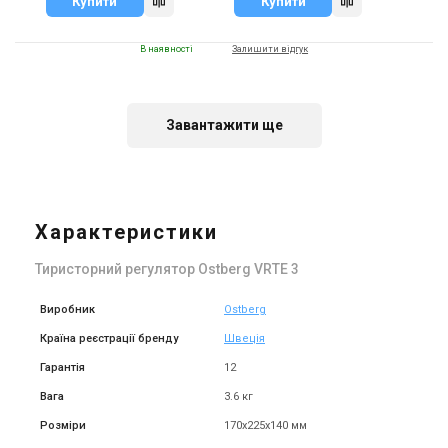
Купити
Купити
В наявності
Залишити відгук
Акція
Завантажити ще
Швеція
Тиристорний регулятор
Ostberg VRTE 13
Характеристики
Ціна
39 801 грн
49 751 грн
Тиристорний регулятор Ostberg VRTE 3
Купити
Виробник
Ostberg
Країна реєстрації бренду
Швеція
Гарантія
12
Вага
3.6 кг
Розміри
170х225х140 мм