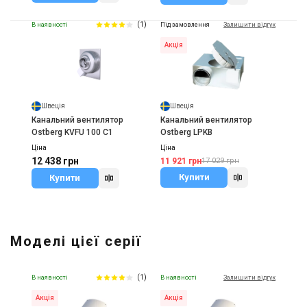
(1)
В наявності
Під замовлення
Залишити відгук
Акція
Швеція
Швеція
Канальний вентилятор
Канальний вентилятор
Ostberg KVFU 100 C1
Ostberg LPKB
Ціна
Ціна
12 438 грн
11 921 грн
17 029 грн
Купити
Купити
Моделі цієї серії
(1)
В наявності
В наявності
Залишити відгук
Акція
Акція