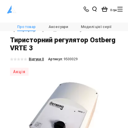
0 грн
Магазин
Вентиляція
Автоматика для вентиляції
Про товар
Аксесуари
Моделі цієї серії
Х
Тиристорні регулятори швидкості
Ostberg VRTE 3
Тиристорний регулятор Ostberg
VRTE 3
Відгуки 0
Aртикул:
9500029
Акція