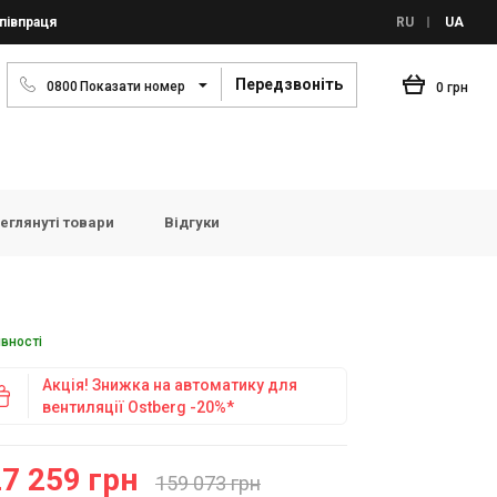
півпраця
RU
UA
Передзвоніть
0
8
0
0
Показати номер
0 грн
еглянуті товари
Відгуки
явності
Акція! Знижка на автоматику для
вентиляції Ostberg -20%*
7 259 грн
159 073 грн