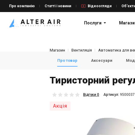
Про компанію
Статті і новини
Відеоогляди
Об’єкт
Послуги
Магази
Магазин
Вентиляція
Автоматика для вен
Про товар
Аксесуари
Моде
Тиристорний регу
Відгуки 0
Aртикул:
9500037
Акція