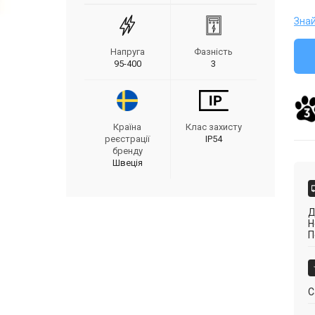
Зна
Напруга
Фазність
95-400
3
Країна
Клас захисту
реєстрації
IP54
бренду
Швеція
Д
Н
П
С