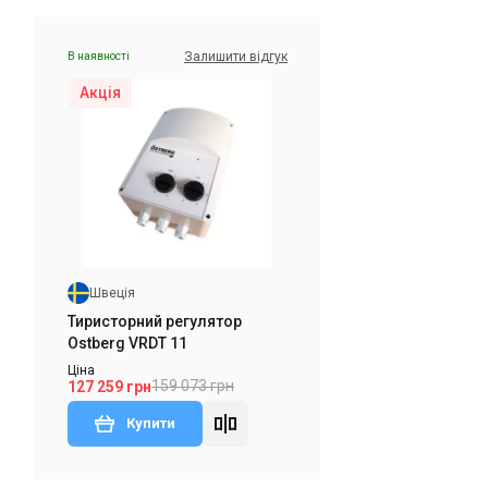
Залишити відгук
В наявності
Акція
Швеція
Тиристорний регулятор
Ostberg VRDT 11
Ціна
159 073 грн
127 259 грн
Купити