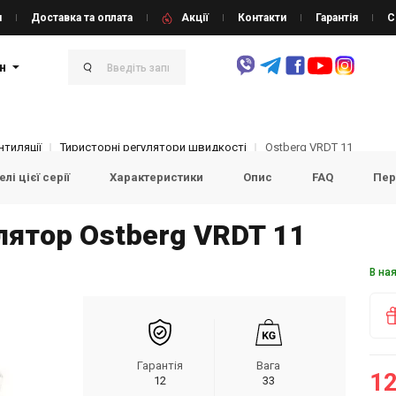
и
Доставка та оплата
Акції
Контакти
Гарантія
С
н
тиляції
Тиристорні регулятори швидкості
Ostberg VRDT 11
лі цієї серії
Характеристики
Опис
FAQ
Пер
лятор Ostberg VRDT 11
В на
Гарантія
Вага
12
12
33