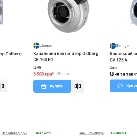
Швеція
Швеція
Канальний вентилятор Ostberg
ор Ostberg
Канальний в
CK 160 B1
CV 125 A
Ціна
Ціна
9 289 грн
6 503 грн
Ціна за зап
Купи
Купити
Залишити відгук
В наявності
Залишити відгук
В наявності