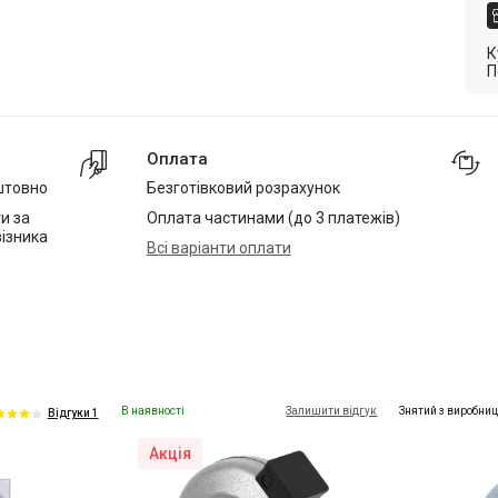
К
П
Оплата
штовно
Безготівковий розрахунок
и за
Оплата частинами (до 3 платежів)
ізника
Всі варіанти оплати
В наявності
Залишити відгук
Знятий з виробни
Відгуки 1
Акція