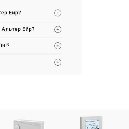
тер Ейр?
і Альтер Ейр?
їні?