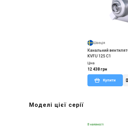
Швеція
Канальний вентилят
KVFU 125 C1
Ціна
12 438 грн
Купити
Моделі цієї серії
В наявності