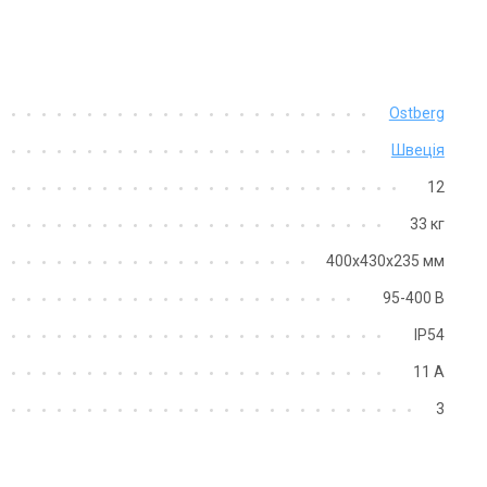
Ostberg
Швеція
12
33 кг
400х430х235 мм
95-400 В
IP54
11 А
3