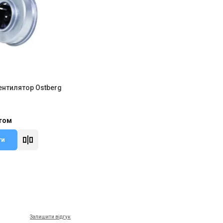
ентилятор Ostberg
итом
ти
Залишити відгук