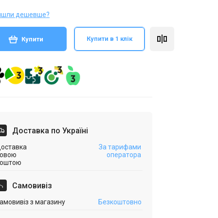
йшли дешевше?
Купити в 1 клік
Купити
Доставка по Україні
оставка
За тарифами
овою
оператора
оштою
Самовивіз
амовивіз з магазину
Безкоштовно