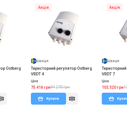
Акція
Акція
Швеція
Швеція
ор Ostberg
Тиристорний регулятор Ostberg
Тиристорний
VRDT 4
VRDT 7
Ціна
Ціна
94 270 грн
1
75 416 грн
102 320 грн
Купити
Купи