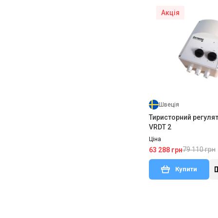
Акція
Швеція
Тиристорний регулят
VRDT 2
Ціна
79 110 грн
63 288 грн
Купити