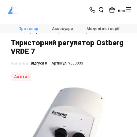
0 грн
Магазин
Вентиляція
Автоматика для вентиляції
Про товар
Аксесуари
Моделі цієї серії
Х
Тиристорні регулятори швидкості
Ostberg VRDE 7
Тиристорний регулятор Ostberg
VRDE 7
Відгуки 0
Aртикул:
9500033
Акція