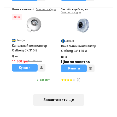
Немає в наявності
Залишити відгук
Знятий з виробництва
Залишити відгук
Акція
Швеція
Швеція
Канальний вентилятор
Канальний вентилятор
Ostberg CK 315 B
Ostberg CV 125 A
Ціна
Ціна
11 360 грн
16 228 грн
Ціна за запитом
Купити
Купити
(1)
В наявності
Завантажити ще
Швеція
Канальний вентилятор