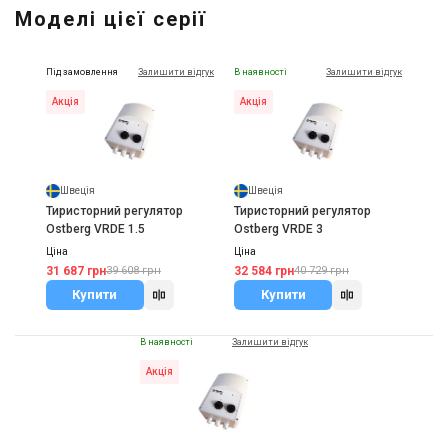
Моделі цієї серії
Ostberg KVFU 125 C1
Ціна
12 438 грн
Під замовлення
Залишити відгук
В наявності
Залишити відгук
Купити
Акція
Акція
Швеція
Швеція
Тиристорний регулятор
Тиристорний регулятор
Ostberg VRDE 1.5
Ostberg VRDE 3
Ціна
Ціна
31 687 грн
32 584 грн
39 608 грн
40 729 грн
Купити
Купити
В наявності
Залишити відгук
Акція