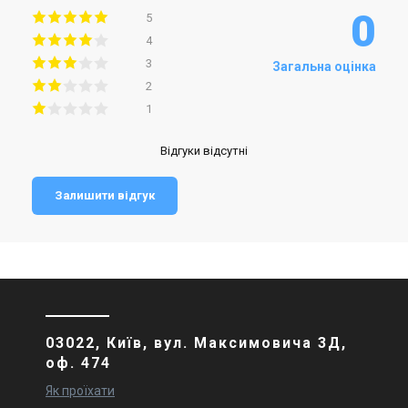
0
5
4
3
Загальна оцінка
2
1
Відгуки відсутні
Залишити відгук
03022, Київ, вул. Максимовича 3Д,
оф. 474
Як проїхати