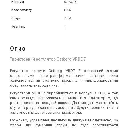
Напруга
60-230 В
Клас захисту
IP54
Струм
7.5 А
Фазність
1
Опис
Тиристорний регулятор Ostberg VRDE 7
Регулятор напруги Ostberg VRDE 7 оснащений двома
однофазними автотрансформаторами, завдяки яким
здійснюється автоматичне перемикання між швидкостями
обертання електродвигуна.
Регулятори VRDE 7 виробляються в корпусі з ПВХ, а так
само оснащені перемикачем швидкості з індикатором, що
розташовані на передній панелі. Дані моделі мають п'ять
ступенів регулювання швидкості, які будуть перемикатися в
залежності від виставлених параметрів.
Можливо, управління декількома двигунами одночасно, за
умови, що сумарний струм, не буде перевищувати