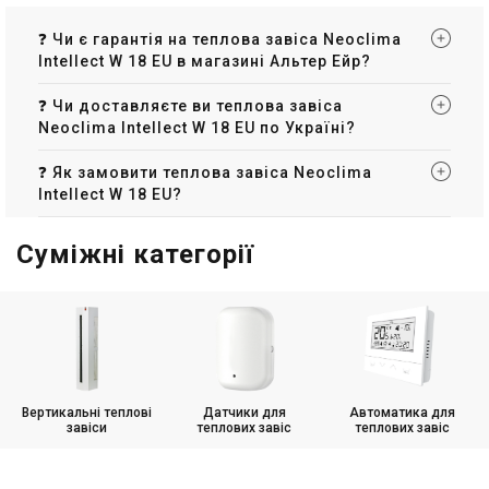
Ціна за запитом
Ціна за запитом
❓ Чи є гарантія на теплова завіса Neoclima
Купити
Купити
Intellect W 18 EU в магазині Альтер Ейр?
Знятий з виробництва
Знятий з виробництва
❓ Чи доставляєте ви теплова завіса
Залишити відгук
Залишити відгук
Neoclima Intellect W 18 EU по Україні?
❓ Як замовити теплова завіса Neoclima
Intellect W 18 EU?
Великобританія
Великобританія
Теплова завіса Neoclima
Теплова завіса Neoclima
Суміжні категорії
Intellect W 33 R IOB
Intellect W 34 IOB
Ціна
Ціна
Ціна за запитом
Ціна за запитом
Купити
Купити
Знятий з виробництва
Знятий з виробництва
Залишити відгук
Залишити відгук
Вертикальні теплові
Датчики для
Автоматика для
завіси
теплових завіс
теплових завіс