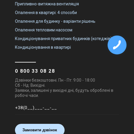
Ціна
Ціна
Припливно-витяжна вентиляція
Ціна за запитом
Ціна за запитом
Опалення в квартирі: 4 способи
Купити
Купити
Опалення для будинку - варіанти рішень
Знятий з виробництва
Знятий з виробництва
Опалення тепловим насосом
(1)
Залишити відгук
Кондиціонування приватних будинків (котеджів)
Кондиціонування в квартирі
Великобританія
Великобританія
Теплова завіса Neoclima
Теплова завіса Neoclima
0 800 33 08 28
Intellect Е X L 08
INTELLECT E 10 XR
Дзвінки безкоштовні. Пн - Пт: 9:00 - 18:00
Ціна
Ціна
Сб - Нд: Вихідні.
Ціна за запитом
Ціна за запитом
Заявки, залишені у вихідні дні, будуть оброблені в
Купити
Купити
робочі часи.
Знятий з виробництва
Залишити відгук
Замовити дзвінок