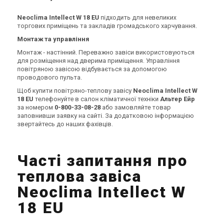
Залишити відгук
Залишити відгук
Neoclima Intellect W 18 EU
підходить для невеликих
торгових приміщень та закладів громадського харчування.
Монтаж та управління
Монтаж - настінний. Переважно завіси використовуються
Великобританія
Великобританія
для розміщення над дверима приміщення. Управління
Теплова завіса Neoclima
Теплова завіса Neoclima
повітряною завісою відбувається за допомогою
Intellect W 15 IOB
Intellect W 16 IOB
проводового пульта.
Ціна
Ціна
Щоб купити повітряно-теплову завісу
Neoclima Intellect W
Ціна за запитом
Ціна за запитом
18 EU
телефонуйте в салон кліматичної техніки
Альтер Ейр
Купити
Купити
за номером
0-800-33-08-28
або замовляйте товар
заповнивши заявку на сайті. За додатковою інформацією
звертайтесь до наших фахівців.
Знятий з виробництва
Знятий з виробництва
Залишити відгук
Залишити відгук
Часті запитання про
теплова завіса
Neoclima Intellect W
Великобританія
Великобританія
Теплова завіса Neoclima
Теплова завіса Neoclima
18 EU
Intellect W 17 EU
Intellect W 33 L IOB
Ціна
Ціна