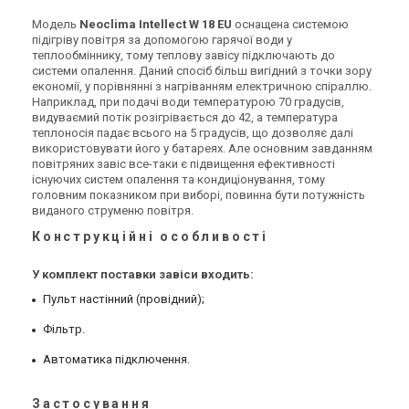
Великобританія
Великобританія
Модель
Neoclima Intellect W 18 EU
оснащена системою
Теплова завіса Neoclima
Теплова завіса Neoclima
підігріву повітря за допомогою гарячої води у
Intellect E 24 IOB
Intellect E 26 IOB
теплообміннику, тому теплову завісу підключають до
системи опалення. Даний спосіб більш вигідний з точки зору
Ціна
Ціна
економії, у порівнянні з нагріванням електричною спіраллю.
Ціна за запитом
Ціна за запитом
Наприклад, при подачі води температурою 70 градусів,
Купити
Купити
видуваємий потік розігрівається до 42, а температура
теплоносія падає всього на 5 градусів, що дозволяє далі
використовувати його у батареях. Але основним завданням
Знятий з виробництва
Знятий з виробництва
повітряних завіс все-таки є підвищення ефективності
Залишити відгук
Залишити відгук
існуючих систем опалення та кондиціонування, тому
головним показником при виборі, повинна бути потужність
виданого струменю повітря.
Конструкційні особливості
Великобританія
Великобританія
У комплект поставки завіси входить:
Теплова завіса Neoclima
Теплова завіса Neoclima
Пульт настінний (провідний);
Intellect E 28 IOB
Intellect W 14 IOB
Ціна
Ціна
Фільтр.
Ціна за запитом
Ціна за запитом
Автоматика підключення.
Купити
Купити
Застосування
Знятий з виробництва
Знятий з виробництва