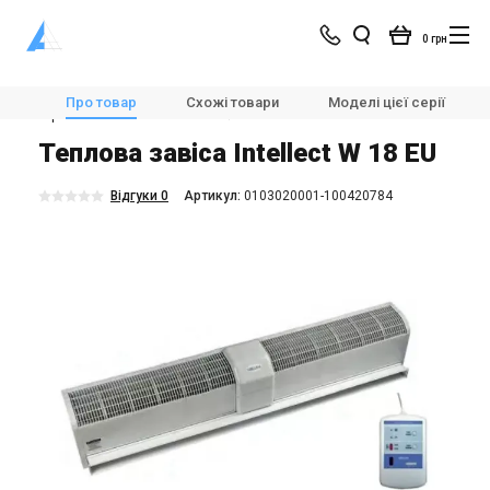
0 грн
Магазин
Опалення
Повітряні теплові завіси
Про товар
Схожі товари
Моделі цієї серії
Горизонтальні теплові завіси
Neoclima Intellect W 18 EU
Теплова завіса Intellect W 18 EU
Відгуки 0
Aртикул:
0103020001-100420784