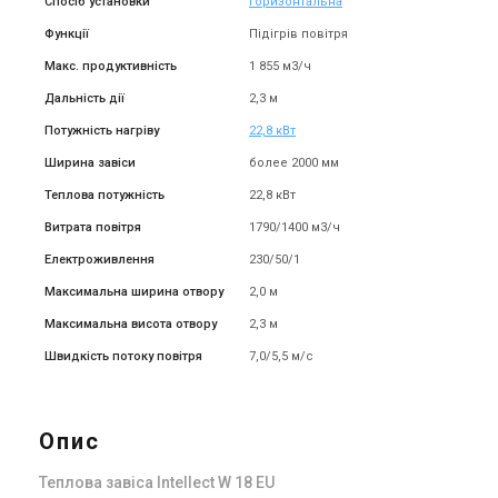
Спосіб установки
Горизонтальна
Ціна за запитом
Ціна за запитом
Функції
Підігрів повітря
Купити
Купити
Макс. продуктивність
1 855 м3/ч
Знятий з виробництва
Знятий з виробництва
Дальність дії
2,3 м
Залишити відгук
Залишити відгук
Потужність нагріву
22,8 кВт
Ширина завіси
более 2000 мм
Теплова потужність
22,8 кВт
Великобританія
Великобританія
Витрата повітря
1790/1400 м3/ч
Теплова завіса Neoclima
Теплова завіса Neoclima
Електроживлення
230/50/1
Intellect E 36 IOB
Intellect E 38 EU
Ціна
Ціна
Максимальна ширина отвору
2,0 м
Ціна за запитом
Ціна за запитом
Максимальна висота отвору
2,3 м
Купити
Купити
Швидкість потоку повітря
7,0/5,5 м/с
Знятий з виробництва
Знятий з виробництва
Залишити відгук
Залишити відгук
Опис
Теплова завіса Intellect W 18 EU