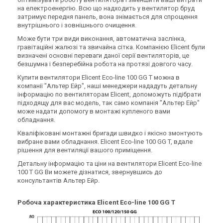
на електроенергію. Всю що надходить у вентилятор бруд
затримує передня панель, вона знімається для спрощення
внутрішнього і зовнішнього очищення.
Може бути три види виконання, автоматична заслінка,
гравітаційні жалюзі та звичайна сітка. Компанією Elicent були
визначені основні переваги даної серії вентиляторів, це
безшумна і безперебійна робота на протязі довгого часу.
Купити вентилятори Elicent Eco-line 100 GG T можна в
компанії "Альтер Ейр", наші менеджери нададуть детальну
інформацію по вентиляторам Elicent, допоможуть підібрати
підходящу для вас модель, так само компанія "Альтер Ейр"
може надати допомогу в монтажі купленого вами
обладнання.
Кваліфіковані монтажні бригади швидко і якісно змонтують
вибране вами обладнання. Elicent Eco-line 100 GG T, вдале
рішення для вентиляції вашого приміщення.
Детальну інформацію та ціни на вентилятори Elicent Eco-line
100 T GG Ви можете дізнатися, звернувшись до
консультантів Альтер Ейр.
Робоча характеристика Elicent Eco-line 100 GG T