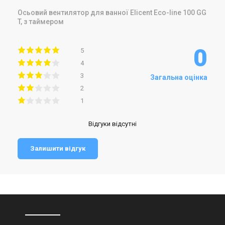
Осьовий вентилятор для ванної Elicent Eco-line 100 GG
T, з таймером
0
5
4
3
Загальна оцінка
2
1
Відгуки відсутні
Залишити відгук