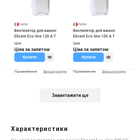
Італія
Італія
Вентилятор для ванної
Вентилятор для ванної
Elicent Eco-line 120 A T
Elicent Eco-line 100 A T
Ціна
Ціна
Ціна за запитом
Ціна за запитом
Купити
Купити
Під замовлення
Залишити відгук
Під замовлення
Залишити відгук
Завантажити ще
Італія
Італія
Вентилятор для ванної
Вентилятор для ванної
Elicent Eco-line 100 GF
Elicent Eco-line 150 T GG
Характеристики
Ціна
Ціна
Ціна за запитом
Ціна за запитом