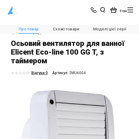
0 грн
Магазин
Вентиляція
Вентилятори
Про товар
Схожі товари
Моделі цієї серії
💨Вентилятори для ванної
Elicent Eco-line 100 T GG
Осьовий вентилятор для ванної
Elicent Eco-line 100 GG T, з
таймером
Відгуки 0
Aртикул:
2MU6004