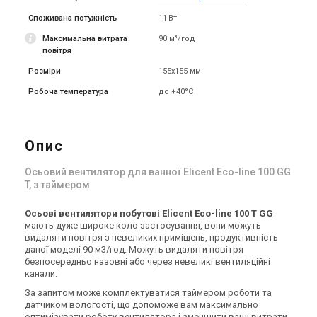
Споживана потужність
11 Вт
Максимальна витрата
90 м³/год
повітря
Розміри
155х155 мм
Робоча температура
до +40°C
Опис
Осьовий вентилятор для ванної Elicent Eco-line 100 GG
T, з таймером
Осьові вентилятори побутові Elicent Eco-line 100 T GG
мають дуже широке коло застосування, вони можуть
видаляти повітря з невеликих приміщень, продуктивність
даної моделі 90 м3/год. Можуть видаляти повітря
безпосередньо назовні або через невеликі вентиляційні
канали.
За запитом може комплектуватися таймером роботи та
датчиком вологості, що допоможе вам максимально
оптимізувати роботу вентилятора і зменшити ваші витрати