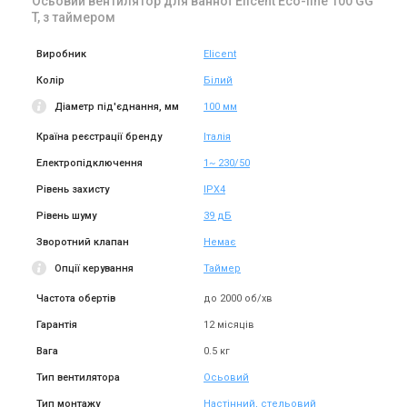
Осьовий вентилятор для ванної Elicent Eco-line 100 GG
Купити
Купити
T, з таймером
Під замовлення
Залишити відгук
Виробник
Elicent
Колір
Білий
Діаметр під'єднання, мм
100 мм
Країна реєстрації бренду
Італія
Італія
Електропідключення
1~ 230/50
Вентилятор для ванної
Elicent Eco-line 150 A T
Рівень захисту
IPX4
Ціна
Рівень шуму
39 дБ
Ціна за запитом
Зворотний клапан
Немає
Купити
Опції керування
Таймер
Частота обертів
до 2000 об/хв
Гарантія
12 місяців
Вага
0.5 кг
Тип вентилятора
Осьовий
Тип монтажу
Настінний, стельовий