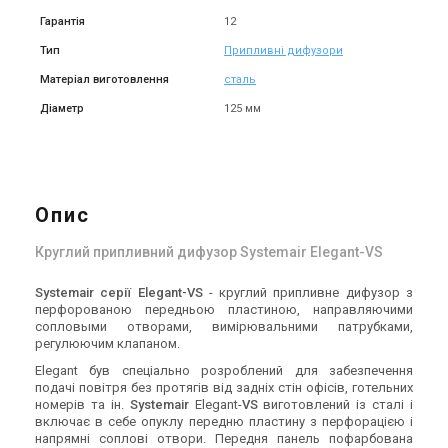
Гарантія
12
Тип
Припливні дифузори
Матеріал виготовлення
сталь
Діаметр
125 мм
Опис
Круглий припливний дифузор Systemair Elegant-VS
Systemair серії Elegant-VS
- круглий припливне дифузор з
перфорованою передньою пластиною, направляючими
сопловыми отворами, вимірювальними патрубками,
регулюючим клапаном.
Elegant був спеціально розроблений для забезпечення
подачі повітря без протягів від задніх стін офісів, готельних
номерів та ін.
Systemair
Elegant-
VS
виготовлений із сталі і
включає в себе опуклу передню пластину з перфорацією і
напрямні соплові отвори. Передня панель пофарбована