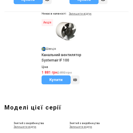
Немає в наявності
Залишити відгук
Акція
Швеція
Канальний вентилятор
Systemair IF 100
Ціна
1 881 грн
2 893 грн
Купити
Моделі цієї серії
Знятий з виробництва
Знятий з виробництва
Залишити відгук
Залишити відгук