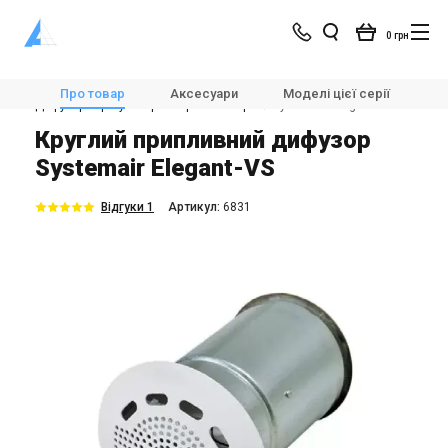
0 грн
Магазин
Вентиляція
🌀Повітророзподільні пристрої
Про товар
Аксесуари
Моделі цієї серії
Х
Дифузори і регулятори витрати повітря
Systemair Elegant-VS
Круглий припливний дифузор
Systemair Elegant-VS
Відгуки 1
Aртикул:
6831