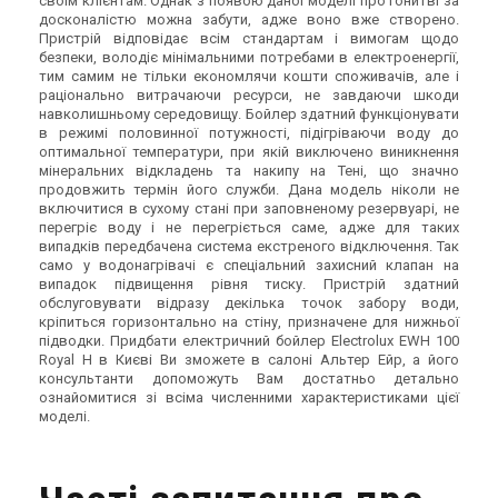
своїм клієнтам. Однак з появою даної моделі про гонитві за
досконалістю можна забути, адже воно вже створено.
Пристрій відповідає всім стандартам і вимогам щодо
безпеки, володіє мінімальними потребами в електроенергії,
тим самим не тільки економлячи кошти споживачів, але і
раціонально витрачаючи ресурси, не завдаючи шкоди
навколишньому середовищу. Бойлер здатний функціонувати
в режимі половинної потужності, підігріваючи воду до
оптимальної температури, при якій виключено виникнення
мінеральних відкладень та накипу на Тені, що значно
продовжить термін його служби. Дана модель ніколи не
включитися в сухому стані при заповненому резервуарі, не
перегріє воду і не перегріється саме, адже для таких
випадків передбачена система екстреного відключення. Так
само у водонагрівачі є спеціальний захисний клапан на
випадок підвищення рівня тиску. Пристрій здатний
обслуговувати відразу декілька точок забору води,
кріпиться горизонтально на стіну, призначене для нижньої
підводки. Придбати електричний бойлер Electrolux EWH 100
Royal H в Києві Ви зможете в салоні Альтер Ейр, а його
консультанти допоможуть Вам достатньо детально
ознайомитися зі всіма численними характеристиками цієї
моделі.