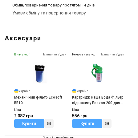
Обмін/повернення товару протягом 14 днів
Умови обміну та повернення товару
Аксесуари
В наявності
Залишити відгук
Немає в наявності
Залишити відгук
Україна
Україна
Механічний фільтр Ecosoft
Картридж Наша Вода Фільтр
BB10
від накипу Ecozon 200 для
бойлерів і котлів
Ціна
Ціна
2 082 грн
556 грн
Купити
Купити
Знятий з виробництва