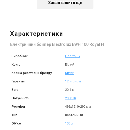
Завантажити ще
Китай
Китай
Електричний бойлер
Електричний бойлер
Electrolux EWH 50 Royal Silver
Electrolux EWH 80 Royal H
H
Характеристики
Ціна
Ціна
Ціна за запитом
Ціна за запитом
Електричний бойлер Electrolux EWH 100 Royal H
Купити
Купити
Виробник
Electrolux
Колір
Білий
Країна реєстрації бренду
Китай
Гарантія
12 місяців
Вага
20.4 кг
Потужність
2000 Вт
Розміри
493x1210х290 мм
Тип
настенный
Об`єм
100 л