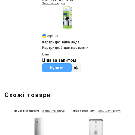
Залишити відгук
Україна
Картридж Наша Вода
Картридж 5 для настільних
фільтрів
Ціна
Ціна за запитом
Купити
Схожі товари
Немає в наявності
Залишити відгук
Немає в наявності
Залишити відгук