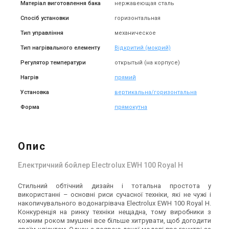
Матеріал виготовлення бака
нержавеющая сталь
Спосіб установки
горизонтальная
Тип управління
механическое
Тип нагрівального елементу
Відкритий (мокрий)
Регулятор температури
открытый (на корпусе)
Нагрів
прямий
Установка
вертикальна/горизонтальна
Форма
прямокутна
Опис
Електричний бойлер Electrolux EWH 100 Royal H
Стильний обтічний дизайн і тотальна простота у
використанні – основні риси сучасної техніки, які не чужі і
накопичувального водонагрівача Electrolux EWH 100 Royal H.
Конкуренція на ринку техніки нещадна, тому виробники з
кожним роком змушені все більше хитрувати, щоб догодити