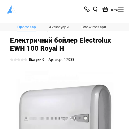
0 грн
Магазин
Опалення
💧🌡️Бойлери
Про товар
Аксесуари
Схожі товари
Модел
Electrolux EWH 100 Royal H
Електричний бойлер Electrolux
EWH 100 Royal H
Відгуки 0
Aртикул:
17038