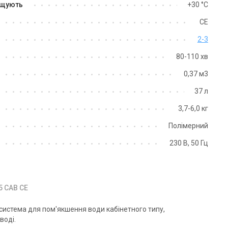
ищують
+30 °С
СЕ
2-3
Україна
Україна
80-110 хв
льтр пом’якшення води
Фільтр пом’якшення води
0,37 м3
osoft FU 0818 Cab CG
Ecosoft FU 0835 Cab CE
на
Ціна
37 л
на за запитом
Ціна за запитом
3,7-6,0 кг
Купити
Купити
Полімерний
230 В, 50 Гц
В наявності
Залишити ві
аявності
Відгуки 1
5 CAB CE
система для пом'якшення води кабінетного типу,
воді.