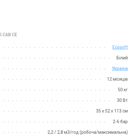
5 CAB CE
Україна
Україна
Ecosoft
льтр пом’якшення води
Фільтр пом’якшення води
Білий
osoft FU-1252 EK
Ecosoft FU 1354 EK
на
Ціна
Україна
на за запитом
Ціна за запитом
12 місяців
Купити
Купити
50 кг
30 Вт
Немає в наявності
Залишити ві
тий з виробництва
Відгуки 1
35 х 52 х 113 см
2-6 бар
2,2 / 2,8 м3/год (робоча/максимальна)