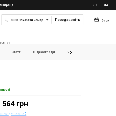
півпраця
RU
UA
Передзвоніть
0
8
0
0
Показати номер
0 грн
 CAB CE
Статті
Відеоогляди
FAQ
Переглянуті товар
явності
 564 грн
йшли дешевше?