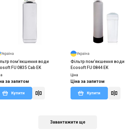
Україна
Україна
льтр пом’якшення води
Фільтр пом’якшення води
osoft FU 0835 Cab EK
Ecosoft FU 0844 EK
на
Ціна
на за запитом
Ціна за запитом
Купити
Купити
тий з виробництва
Залишити відгук
Знятий з виробництва
Залишити ві
Завантажити ще