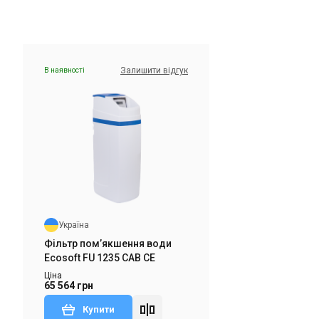
Залишити відгук
В наявності
Україна
Фільтр пом’якшення води
Ecosoft FU 1465 EK
Ціна
Ціна за запитом
Купити
Україна
дгук
Знятий з виробництва
Залишити відгук
Фільтр пом’якшення води
Ecosoft FU 1235 CAB CE
Ціна
65 564 грн
Купити