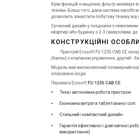
Крім функцій очищення, фільтр мінімізує е
техніки. Більш того, дана система запобі
дозволить захистити побутову техніку від
Україна
Сучасний дизайн у поєднанні з невеликим
Фільтр пом’якшення води
Фі
квартирі або будинку з 2-3 санвузлами, де 
Ecosoft FU 1035 Cab CE
Ec
КОНСТРУКЦІЙНІ ОСОБЛ
Ціна
Ці
56 704 грн
44
Пристрій Ecosoft FU 1235 CAB CE склада
(балон) з клапаном управління, другий - ба
Купити
Модель має високоякісний полімерний корп
хлорованої води.
В наявності
Залишити відгук
В н
Переваги Ecosoft
FU 1235 CAB CE
:
Тиха і автономна робота пристрою
Економна витрата таблетованої солі
Стильний і компактний дизайн
Гарантія ефективної і довговічної роб
використання)