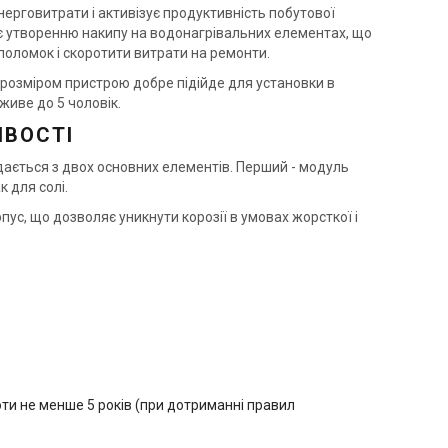
нерговитрати і активізує продуктивність побутової
гає утворенню накипу на водонагрівальних елементах, що
 поломок і скоротити витрати на ремонти.
Україна
Україна
 розміром пристрою добре підійде для установки в
льтр пом’якшення води
Фільтр пом’якшення води
живе до 5 чоловік.
osoft FU 1054 CE
Ecosoft FU 1054 CE
ИВОСТІ
на
Ціна
 965 грн
44 965 грн
ється з двох основних елементів. Перший - модуль
к для солі.
Купити
Купити
ус, що дозволяє уникнути корозії в умовах жорсткої і
аявності
Залишити відгук
В наявності
Залишити ві
оти не менше 5 років (при дотриманні правил