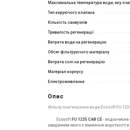
Максимальна температура води, яку оч
Тип керуючого клапана
Кількість санвузлів
Україна
Тривалість регенерації
Фільтр пом’якшення води
Фі
Витрата води на регенерацію
Ecosoft FU 1665 EK
Ec
Ціна
Ці
Обсяг фільтруючого матеріалу
Ціна за запитом
Ці
Витрата солі на регенерацію
Купити
Матеріал корпусу
Електроживлення
В наявності
Залишити відгук
В н
Опис
Фільтр пом'якшення води Ecosoft FU 123
Ecosoft
FU 1235 CAB CE
- водоочисна 
завданням якого є зниження жорсткості в 