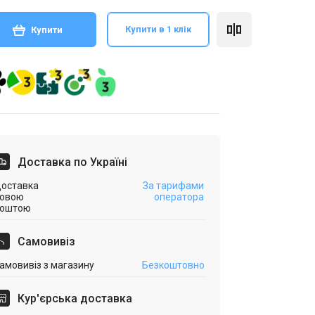
Купити в 1 клік
Купити
Доставка по Україні
оставка
За тарифами
овою
оператора
оштою
Самовивіз
амовивіз з магазину
Безкоштовно
Кур'єрська доставка