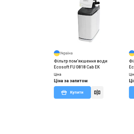
Україна
Фільтр пом’якшення води
Фі
Ecosoft FU 0818 Cab EK
Ec
Ціна
Ці
Ціна за запитом
Ці
Купити
Знятий з виробництва
Залишити відгук
Зня