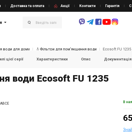
и
Доставка та оплата
Акції
Контакти
Гарантія
С
н
я води для дому
💧Фільтри для пом'якшення води
Ecosoft FU 1235
лі цієї серії
Характеристики
Опис
Документація
ня води Ecosoft FU 1235
В на
CABCE
65
Зна