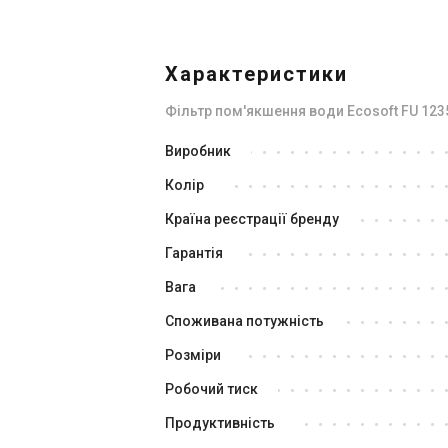
Характеристики
Фільтр пом'якшення води Ecosoft FU 123
Україна
Виробник
Фільтр пом’якшення води
Фі
Колір
Ecosoft FU 1054 EK
Ec
Ціна
Ці
Країна реєстрації бренду
Ціна за запитом
Ці
Гарантія
Купити
Вага
Споживана потужність
Знятий з виробництва
Залишити відгук
Зня
Розміри
Робочий тиск
Продуктивність