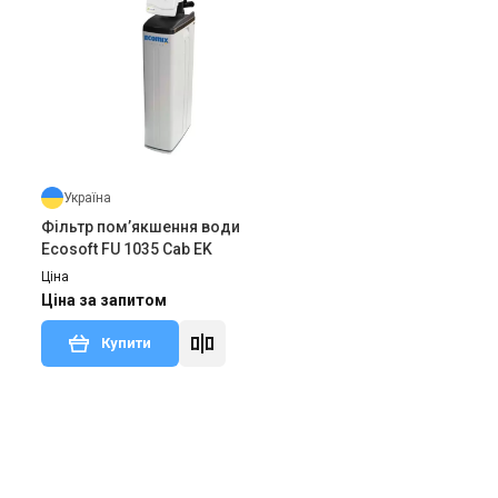
Україна
Фільтр пом’якшення води
Ecosoft FU 1035 Cab EK
Ціна
Ціна за запитом
Купити
дгук
Знятий з виробництва
Залишити відгук