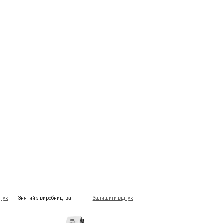
дгук
Знятий з виробництва
Залишити відгук