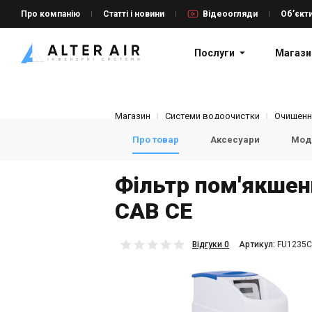
Про компанію
Статті і новини
Відеоогляди
Об’єкт
Послуги
Магази
Магазин
Системи водоочистки
Очищенн
Про товар
Аксесуари
Моде
Фільтр пом'якшен
CAB CE
Відгуки 0
Aртикул:
FU1235