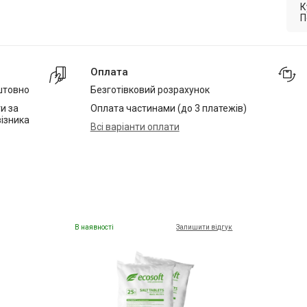
К
П
Оплата
штовно
Безготівковий розрахунок
и за
Оплата частинами (до 3 платежів)
ізника
Всі варіанти оплати
В наявності
Залишити відгук