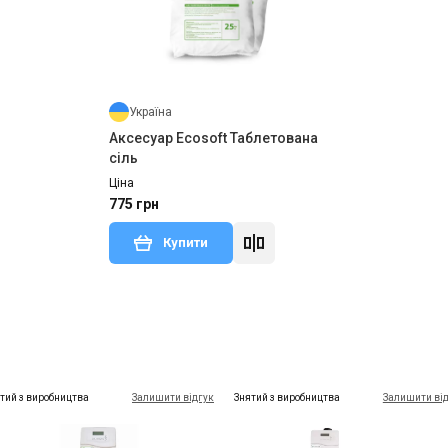
Україна
Аксесуар Ecosoft Таблетована
сіль
Ціна
775 грн
Купити
тий з виробництва
Залишити відгук
Знятий з виробництва
Залишити ві