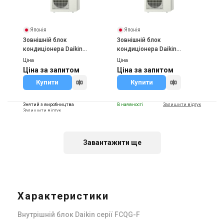
Японія
Японія
Зовнішній блок
Зовнішній блок
кондиціонера Daikin
кондиціонера Daikin
4MXS68F
3MXS68G
Ціна
Ціна
Ціна за запитом
Ціна за запитом
Купити
Купити
Знятий з виробництва
В наявності
Залишити відгук
Залишити відгук
Завантажити ще
Японія
Японія
Зовнішній блок
Зовнішній блок
кондиціонера Daikin RXYSQ-
кондиціонера Daikin
TV1
3MXS52E
Характеристики
Ціна
Ціна
246 471 грн
300 881 грн
Ціна за запитом
Внутрішній блок Daikin серії FCQG-F
Купити
Купити