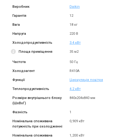
Виробник
Daikin
Гарантія
12
Вага
18 кг
Напруга
220 В
Холодопродуктивність
3.4 кВт
Площа приміщення
35 м2
Частота
50 Гц
Холодоагент
R410A
Функції
Циркуляція повітря
Теплопродуктивність
4.2 кВт
Розміри внутрішнього блоку
840x204x840 мм
(ШxВxГ)
Фазність
1
Номінальна споживана
0,909 кВт
потужність при охолодженні
Номінальна споживана
1,200 кВт