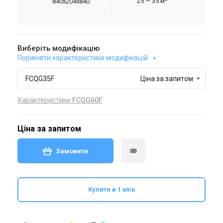
25 — 35 м²
840x204x840
Виберіть модифікацію
Порівняти характеристики модифікацій
FCQG35F
Ціна за запитом
Характеристики
FCQG60F
Ціна за запитом
Замовити
Купити в 1 клік