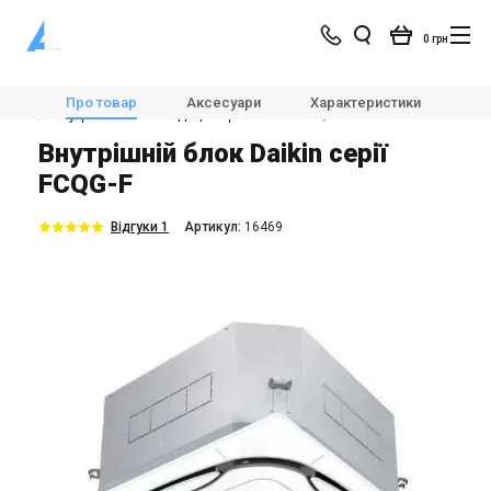
0 грн
Магазин
Кондиціонування
Мультиспліт-системи та VRV
Про товар
Аксесуари
Характеристики
Оп
🌬Внутрішні блоки кондиціонера
Daikin FCQG-F
Внутрішній блок Daikin серії
FCQG-F
Відгуки 1
Aртикул:
16469