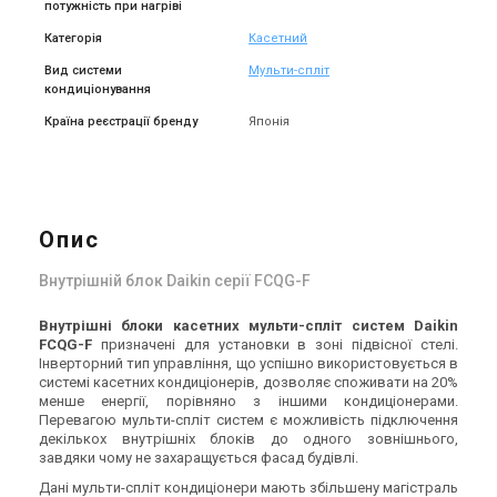
потужність при нагріві
Категорія
Касетний
Вид системи
Мульти-спліт
кондиціонування
Країна реєстрації бренду
Японія
Опис
Внутрішній блок Daikin серії FCQG-F
Внутрішні
блоки
касетних мульти-спліт систем
Daikin
FCQG
-
F
призначені для установки в зоні підвісної стелі.
Інверторний тип управління, що успішно використовується в
системі касетних кондиціонерів, дозволяє споживати на 20%
менше енергії, порівняно з іншими кондиціонерами.
Перевагою мульти-спліт систем є можливість підключення
декількох внутрішніх блоків до одного зовнішнього,
завдяки чому не захаращується фасад будівлі.
Дані мульти-спліт кондиціонери мають збільшену магістраль