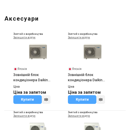
Аксесуари
Знятий з виробництва
Знятий з виробництва
Залишити відгук
Залишити відгук
Японія
Японія
Зовнішній блок
Зовнішній блок
кондиціонера Daikin
кондиціонера Daikin
5MXS90E
4MXS80E
Ціна
Ціна
Ціна за запитом
Ціна за запитом
Купити
Купити
Знятий з виробництва
Знятий з виробництва
Залишити відгук
Залишити відгук