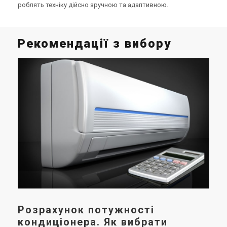
роблять техніку дійсно зручною та адаптивною.
Рекомендації з вибору
Щ
ко
пе
с
У ц
інв
них
яки
до 
кан
гар
Розрахунок потужності
кондиціонера. Як вибрати