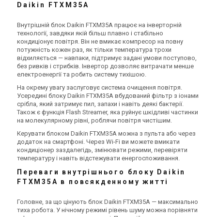
Daikin FTXM35A
Внутрішній блок Daikin FTXM35A працює на інверторній
технології, завдяки якій більш плавно і стабільно
кондиціонує повітря. Він не вмикає компресор на повну
потужність кожен раз, як тільки температура трохи
відхиляється — навпаки, підтримує задані умови поступово,
без ривків і стрибків. Інвертор дозволяє витрачати менше
електроенергії та робить систему тихішою.
На окрему увагу заслуговує система очищення повітря.
Усередині блоку Daikin FTXM35A вбудований фільтр з іонами
срібла, який затримує пил, запахи і навіть деякі бактерії.
Також є функція Flash Streamer, яка руйнує шкідливі частинки
на молекулярному рівні, роблячи повітря чистішим.
Керувати блоком Daikin FTXM35A можна з пульта або через
додаток на смартфоні. Через Wi-Fi ви можете вмикати
кондиціонер заздалегідь, змінювати режими, перевіряти
температуру і навіть відстежувати енергоспоживання.
Переваги внутрішнього блоку Daikin
FTXM35A в повсякденному житті
Головне, за що цінують блок Daikin FTXM35A — максимально
тиха робота. У нічному режимі рівень шуму можна порівняти