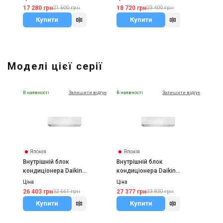
17 280 грн
18 720 грн
21 600 грн
23 400 грн
Купити
Купити
Моделі цієї серії
В наявності
Залишити відгук
В наявності
Залишити відгук
Японія
Японія
Внутрішній блок
Внутрішній блок
кондиціонера Daikin
кондиціонера Daikin
FTXM20A
FTXM25A
Ціна
Ціна
26 403 грн
27 377 грн
32 661 грн
33 830 грн
Купити
Купити