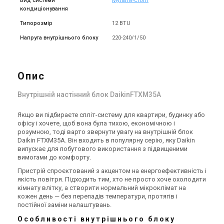
Вид системи
Мульти-спліт
кондиціонування
Типорозмір
12 BTU
Напруга внутрішнього блоку
220-240/1/50
Опис
Внутрішній настінний блок DaikinFTXM35A
Якщо ви підбираєте спліт-систему для квартири, будинку або
офісу і хочете, щоб вона була тихою, економічною і
розумною, тоді варто звернути увагу на внутрішній блок
Daikin FTXM35A. Він входить в популярну серію, яку Daikin
випускає для побутового використання з підвищеними
вимогами до комфорту.
Пристрій спроєктований з акцентом на енергоефективність і
якість повітря. Підходить тим, хто не просто хоче охолодити
кімнату влітку, а створити нормальний мікроклімат на
кожен день — без перепадів температури, протягів і
постійної заміни налаштувань.
Особливості внутрішнього блоку