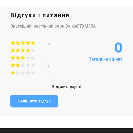
Відгуки і питання
Внутрішній настінний блок DaikinFTXM35A
0
5
4
3
Загальна оцінка
2
1
Відгуки відсутні
Залишити відгук