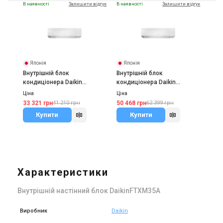
В наявності
Залишити відгук
В наявності
Залишити відгук
Японія
Японія
Внутрішній блок
Внутрішній блок
кондиціонера Daikin
кондиціонера Daikin
FTXM42A
FTXM50A
Ціна
Ціна
33 321 грн
50 468 грн
41 210 грн
62 399 грн
Купити
Купити
Характеристики
Внутрішній настінний блок DaikinFTXM35A
Виробник
Daikin