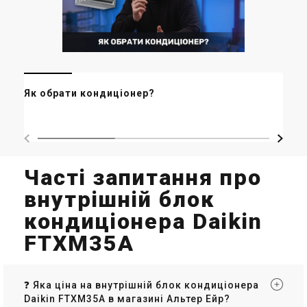
Си
Як обрати кондиціонер?
ро
Lux
Часті запитання про
внутрішній блок
кондиціонера Daikin
FTXM35A
❓ Яка ціна на внутрішній блок кондиціонера
Daikin FTXM35A в магазині Альтер Ейр?