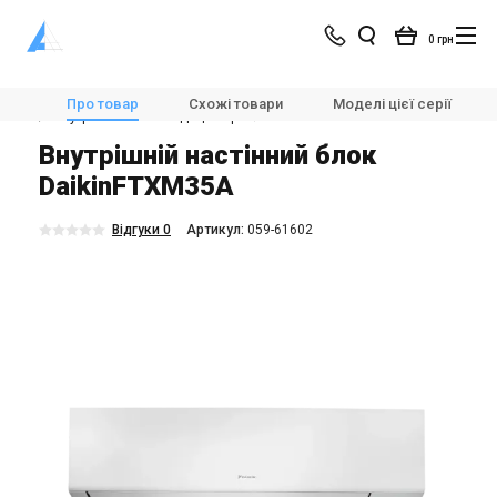
0 грн
Магазин
Кондиціонування
Мультиспліт-системи та VRV
Про товар
Схожі товари
Моделі цієї серії
🌬Внутрішні блоки кондиціонера
Daikin FTXM35A
Внутрішній настінний блок
DaikinFTXM35A
Відгуки 0
Aртикул:
059-61602