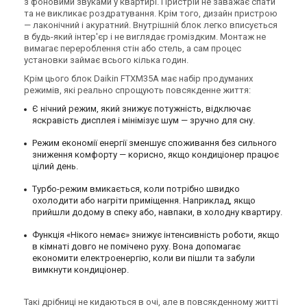
з фоновими звуками у квартирі. Пристрій не заважає спати
та не викликає роздратування. Крім того, дизайн пристрою
— лаконічний і акуратний. Внутрішній блок легко вписується
в будь-який інтер'єр і не виглядає громіздким. Монтаж не
вимагає перероблення стін або стель, а сам процес
установки займає всього кілька годин.
Крім цього блок Daikin FTXM35A має набір продуманих
режимів, які реально спрощують повсякденне життя:
Є нічний режим, який знижує потужність, відключає
яскравість дисплея і мінімізує шум — зручно для сну.
Режим економії енергії зменшує споживання без сильного
зниження комфорту — корисно, якщо кондиціонер працює
цілий день.
Турбо-режим вмикається, коли потрібно швидко
охолодити або нагріти приміщення. Наприклад, якщо
прийшли додому в спеку або, навпаки, в холодну квартиру.
Функція «Нікого немає» знижує інтенсивність роботи, якщо
в кімнаті довго не помічено руху. Вона допомагає
економити електроенергію, коли ви пішли та забули
вимкнути кондиціонер.
Такі дрібниці не кидаються в очі, але в повсякденному житті