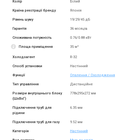
Колір
Білий
Країна реєстрації бренду
Японія
Рівень шуму
19/29/45 дБ
Гарантія
36 місяців
Споживана потужність
0.76/0.88 кВт
Площа приміщення
35 м²
Холодоагент
R-32
Спосіб установки
Настінний
Функції
Опалення / Охолодження
Тип управління
Дистанційне
Розміри внутрішнього блоку
778x295x272 мм
(ШxВxГ)
Підключення труб для
6.35 мм
рідини
Підключення труб для газу
9.52 мм
Категорія
Настінний