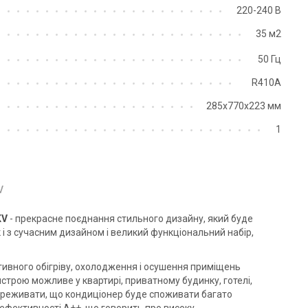
220-240 В
35 м2
50 Гц
R410А
285x770x223 мм
1
V
KV
- прекрасне поєднання стильного дизайну, який буде
 і з сучасним дизайном і великий функціональний набір,
ивного обігріву, охолодження і осушення приміщень
строю можливе у квартирі, приватному будинку, готелі,
 переживати, що кондиціонер буде споживати багато