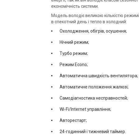
енергії, так як він володіє класом сезонно
економічність системи.
Модель володіє великою кількістю режимі
в спекотний день і тепло в холодний:
Охолодження, обігрів, осушення;
Нічний режим;
Турбо режим;
Режим Econo;
Автоматична швидкість вентилятора;
Автоматичне положення жалюзі;
Самодіагностика несправностей;
Wi-Fi/Internet управління;
Авторестарт;
24-годинний і тижневий таймер.