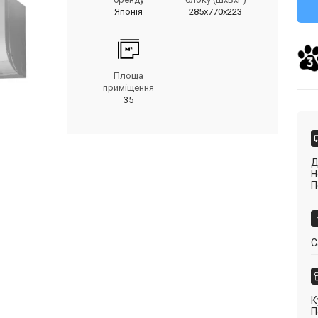
Японія
285x770x223
Площа
приміщення
35
Д
Н
П
С
К
П