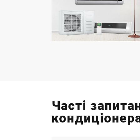
Часті запита
кондиціонера