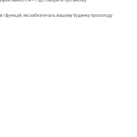
ї ефективності А++, що говорить про високу
в і функцій, які забезпечать вашому будинку прохолоду