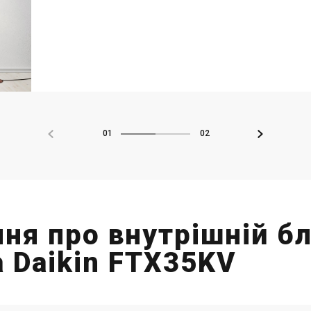
01
02
ння про внутрішній б
 Daikin FTX35KV