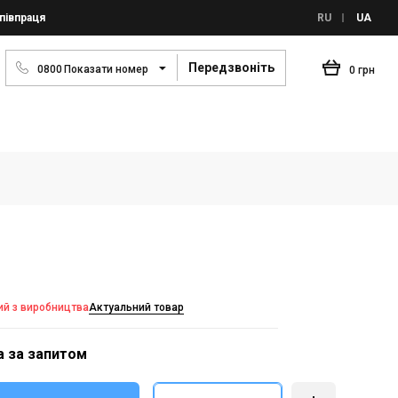
півпраця
RU
UA
Передзвоніть
0
8
0
0
Показати номер
0 грн
ий з виробництва
Актуальний товар
а за запитом