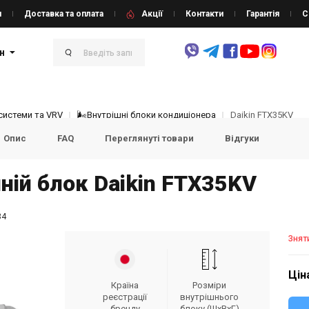
и
Доставка та оплата
Акції
Контакти
Гарантія
С
н
системи та VRV
🌬Внутрішні блоки кондиціонера
Daikin FTX35KV
Опис
FAQ
Переглянуті товари
Відгуки
ній блок Daikin FTX35KV
34
Знят
Цін
Країна
Розміри
реєстрації
внутрішнього
бренду
блоку (ШxВxГ)