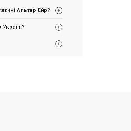
газині Альтер Ейр?
 Україні?