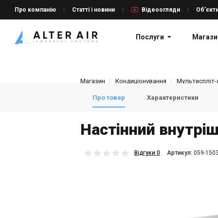
Про компанію
Статті і новини
Відеоогляди
Об’єкт
Послуги
Магази
Магазин
Кондиціонування
Мультиспліт-
Про товар
Характеристики
Настінний внутріш
Відгуки 0
Aртикул:
059-150