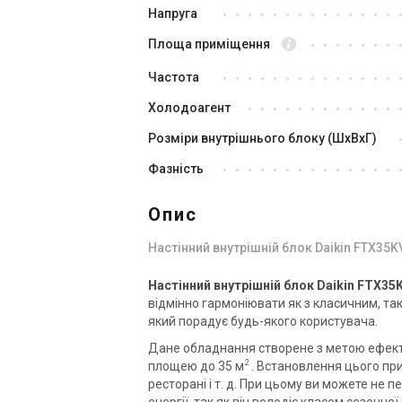
Напруга
Площа приміщення
Частота
Холодоагент
Розміри внутрішнього блоку (ШxВxГ)
Фазність
Опис
Настінний внутрішній блок Daikin FTX35K
Настінний внутрішній блок Daikin FTX35
відмінно гармоніювати як з класичним, так
який порадує будь-якого користувача.
Дане обладнання створене з метою ефект
2
площею до 35 м
. Встановлення цього при
ресторані і т. д. При цьому ви можете не