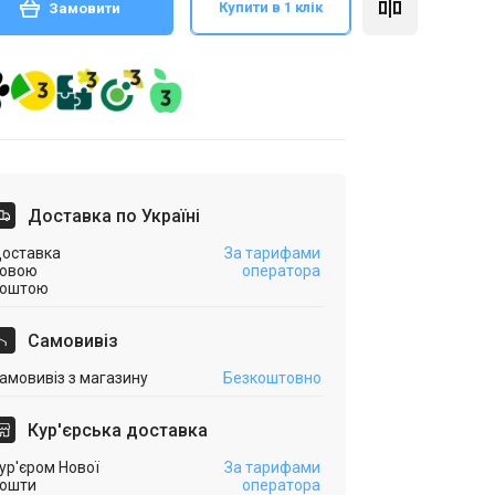
Купити в 1 клік
Замовити
Доставка по Україні
оставка
За тарифами
овою
оператора
оштою
Самовивіз
амовивіз з магазину
Безкоштовно
Кур'єрська доставка
ур'єром Нової
За тарифами
ошти
оператора