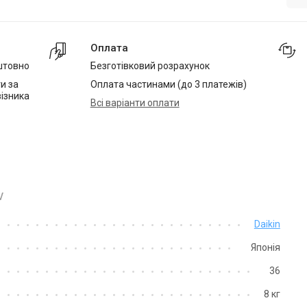
Оплата
штовно
Безготівковий розрахунок
и за
Оплата частинами (до 3 платежів)
ізника
Всі варіанти оплати
V
Daikin
Японія
36
8 кг