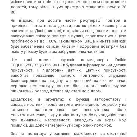
якісних вентиляторів зі спеціальним профілем порожнистих
лопатей, тому рівень шуму пристрою становить всього 28
дБ.
Як відомо, при досить частій рекуперації повітря в
приміщенні стає важко дихати, так як рівень кисню різко
знижується. Дані пристрої, володіючи спеціальним шлангом
закачування свіжого повітря з вулиці, справляються з цією
проблемою на всі 100%. Таким чином, Ваша кімната завжди
буде забезпечена свіжим, чистим і здоровим повітрям без
вмісту у ньому будь-яких забруднюючих частинок.
Ще одні корисні функції кондиціонерів Daikin
FCQHG125F/RZQG125L9V1 - вбудовані інфрачервоний датчик
присутності і підлоговий датчик. Датчик присутності
запобігає попаданню прямого повітряного струменя
безпосередньо на людину, а підлоговий датчик визначає
середню температуру повітря біля підлоги, забезпечуючи
рівномірний розподіл тепла від стелі до підлоги.
Додатково, в агрегатах є функції авторестарту і
самодіагностики. Перша автоматично відновлює роботу на
колишніх налаштуваннях при несподіваних збоях
електроживлення, а друга діагностує роботу кондиціонера і
при виникненні несправності виводить на екран код
помилки, що допомагає уникнути серйозних поломок.
Значно полегшує управління можливість автоматичної