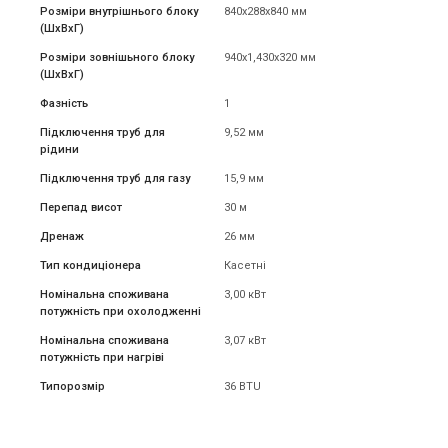
Розміри внутрішнього блоку
840x288x840 мм
(ШxВxГ)
Розміри зовнішьного блоку
940x1,430x320 мм
(ШxВxГ)
Фазність
1
Підключення труб для
9,52 мм
рідини
Підключення труб для газу
15,9 мм
Перепад висот
30 м
Дренаж
26 мм
Тип кондиціонера
Касетні
Номінальна споживана
3,00 кВт
потужність при охолодженні
Номінальна споживана
3,07 кВт
потужність при нагріві
Типорозмір
36 BTU