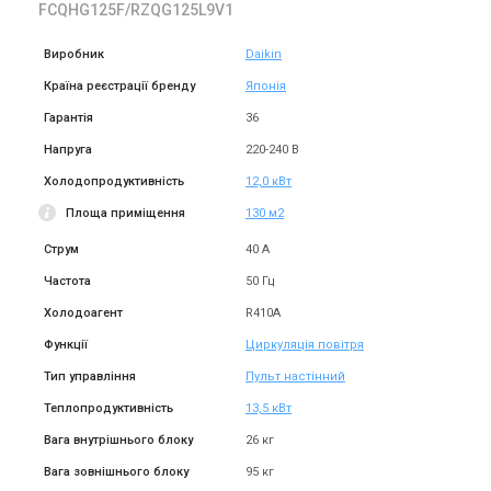
FCQHG125F/RZQG125L9V1
Виробник
Daikin
Країна реєстрації бренду
Японія
Гарантія
36
Напруга
220-240 В
Холодопродуктивність
12,0 кВт
Площа приміщення
130 м2
Струм
40 А
Частота
50 Гц
Холодоагент
R410A
Функції
Циркуляція повітря
Тип управління
Пульт настінний
Теплопродуктивність
13,5 кВт
Вага внутрішнього блоку
26 кг
Вага зовнішнього блоку
95 кг