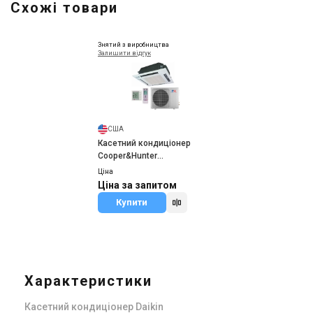
Схожі товари
Знятий з виробництва
Залишити відгук
США
Касетний кондиціонер
Cooper&Hunter
GKH36K3BI/GUHN36NM3AO
Ціна
Ціна за запитом
Купити
Характеристики
Касетний кондиціонер Daikin