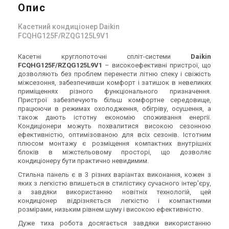
Опис
Касетний кондиціонер Daikin
FCQHG125F/RZQG125L9V1
Касетні круглопоточні спліт-системи
Daikin
FCQHG125F/RZQG125L9V1
– високоефективні пристрої, що
дозволяють без проблем перенести літню спеку і свіжість
міжсезоння, забезпечивши комфорт і затишок в невеликих
приміщеннях різного функціонального призначення.
Пристрої забезпечують більш комфортне середовище,
працюючи в режимах охолодження, обігріву, осушення, а
також дають істотну економію споживання енергії.
Кондиціонери можуть похвалитися високою сезонною
ефективністю, оптимізованою для всіх сезонів. Істотним
плюсом монтажу є розміщення компактних внутрішніх
блоків в міжстельовому просторі, що дозволяє
кондиціонеру бути практично невидимим.
Стильна панель є в 3 різних варіантах виконання, кожен з
яких з легкістю впишеться в стилістику сучасного інтер'єру,
а завдяки використанню новітніх технологій, цей
кондиціонер відрізняється легкістю і компактними
розмірами, низьким рівнем шуму і високою ефективністю.
Дуже тиха робота досягається завдяки використанню