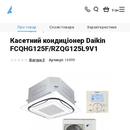
0 грн
Магазин
Кондиціонування
Кондиціонери і спліт-системи
Про товар
Схожі товари
Характеристики
Касетні кондиціонери
Daikin FCQHG125F/RZQG125L9V1
Касетний кондиціонер Daikin
FCQHG125F/RZQG125L9V1
Відгуки 0
Aртикул:
16999