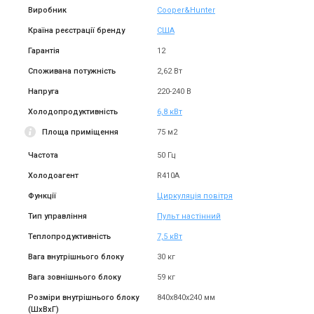
Виробник
Cooper&Hunter
Країна реєстрації бренду
США
Гарантія
12
Споживана потужність
2,62 Вт
Напруга
220-240 В
Холодопродуктивність
6,8 кВт
Площа приміщення
75 м2
Частота
50 Гц
Холодоагент
R410A
Функції
Циркуляція повітря
Тип управління
Пульт настінний
Теплопродуктивність
7,5 кВт
Вага внутрішнього блоку
30 кг
Вага зовнішнього блоку
59 кг
Розміри внутрішнього блоку
840х840х240 мм
(ШxВxГ)