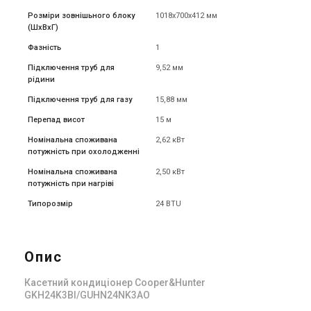
Розміри зовнішьного блоку
1018х700х412 мм
(ШxВxГ)
Фазність
1
Підключення труб для
9,52 мм
рідини
Підключення труб для газу
15,88 мм
Перепад висот
15 м
Номінальна споживана
2,62 кВт
потужність при охолодженні
Номінальна споживана
2,50 кВт
потужність при нагріві
Типорозмір
24 BTU
Опис
Касетний кондиціонер Cooper&Hunter
GKH24K3BI/GUHN24NK3AO