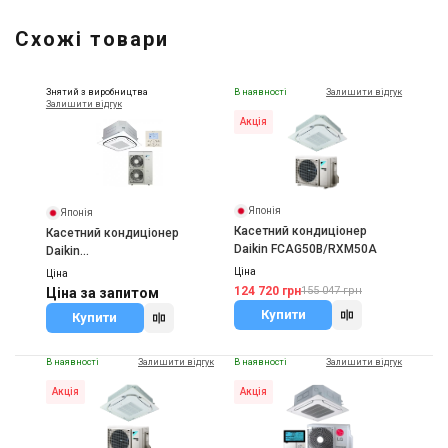
Схожі товари
Знятий з виробництва
В наявності
Залишити відгук
Залишити відгук
Акція
Японія
Японія
Касетний кондиціонер
Касетний кондиціонер
Daikin FCAG50B/RXM50A
Daikin
FCQHG140F/RZQSG140L9V1
Ціна
Ціна
124 720 грн
155 047 грн
Ціна за запитом
Купити
Купити
В наявності
Залишити відгук
В наявності
Залишити відгук
Акція
Акція