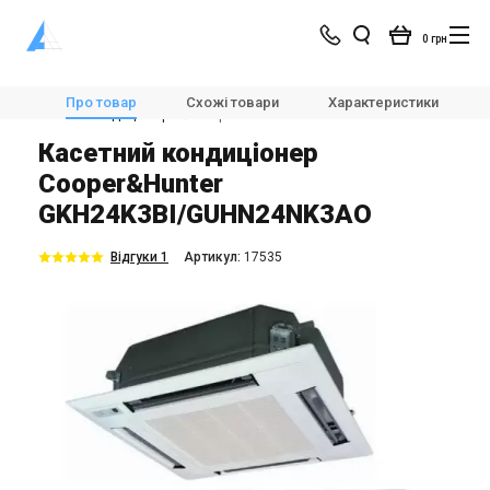
0 грн
Магазин
Кондиціонування
Кондиціонери і спліт-системи
Про товар
Схожі товари
Характеристики
Касетні кондиціонери
Cooper&Hunter GKH24K3BI/GUHN24NK3AO
Касетний кондиціонер
Cooper&Hunter
GKH24K3BI/GUHN24NK3AO
Відгуки 1
Aртикул:
17535