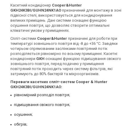
Касетний кондиціонер
Cooper&Hunter
GKH24K3BI/GUHN24NK1AO
призначений для монтажу в зоні
підвісної стелі, використовується для кондиціонування
великих приміщень. Дані системи оснащені функцією
осушення повітря, що дозволяє створити оптимальні
кліматичні умови у приміщеннях.
Спліт-системи
Cooper&Hunter
призначені для роботи при
температурі зовнішнього повітря від -8 до +36 °C. Завдяки
чотирьом спрямованим заслінками повітряний потік
розподіляється рівномірно по всьому приміщенні. Касетні
кондиціонери
GKH
оснащені функцією підмішування свіжого
зовнішнього повітря, перед подачею у приміщення
повітряний потік проходить через систему фільтрів, які
затримують до 80% бактерій та мікроорганізмів.
Переваги касетних спліт-систем Cooper & Hunter
GKH24K3BI/GUHN24NK1AO:
рівномірний розподіл повітря;
підмішування свіжого повітря;
осушення;
обігрів;