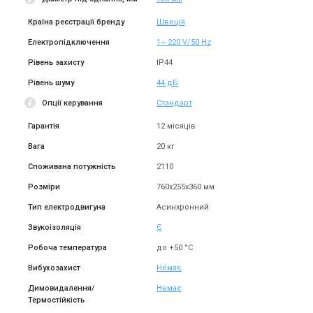
Країна реєстрації бренду
Швеція
Електропідключення
1~ 220 V/50 Hz
Рівень захисту
IP44
Рівень шуму
44 дБ
Опції керування
Стандарт
Гарантія
12 місяців
Вага
20 кг
Споживана потужність
2110
Розміри
760х255х360 мм
Тип електродвигуна
Асинхронний
Звукоізоляція
Є
Робоча температура
до +50 °C
Вибухозахист
Немає
Димовидалення/
Немає
Термостійкість