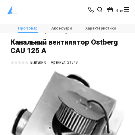
0 грн
Магазин
Вентиляція
Вентилятори
Про товар
Аксесуари
Характеристики
Оп
Канальні вентилятори
Ostberg CAU 125 A
Канальний вентилятор Ostberg
CAU 125 A
Відгуки 0
Aртикул:
21348