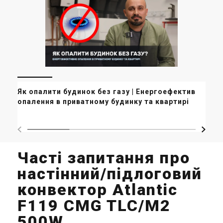
Як опалити будинок без газу | Енергоефективне
Чи
опалення в приватному будинку та квартирі
Часті запитання про
настінний/підлоговий
конвектор Atlantic
F119 CMG TLC/M2
500W