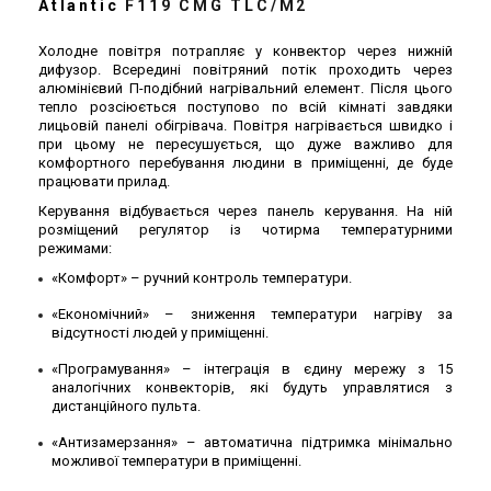
Atlantic
F119 CMG TLC/M2
Холодне повітря потрапляє у конвектор через нижній
дифузор. Всередині повітряний потік проходить через
алюмінієвий П-подібний нагрівальний елемент. Після цього
тепло розсіюється поступово по всій кімнаті завдяки
лицьовій панелі обігрівача. Повітря нагрівається швидко і
при цьому не пересушується, що дуже важливо для
комфортного перебування людини в приміщенні, де буде
працювати прилад.
Керування відбувається через панель керування. На ній
розміщений регулятор із чотирма температурними
режимами:
«Комфорт» – ручний контроль температури.
«Економічний» – зниження температури нагріву за
відсутності людей у ​​приміщенні.
«Програмування» – інтеграція в єдину мережу з 15
аналогічних конвекторів, які будуть управлятися з
дистанційного пульта.
«Антизамерзання» – автоматична підтримка мінімально
можливої ​​температури в приміщенні.