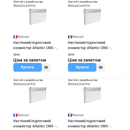
Знятий з виробництва
Знятий з виробництва
Купити
Залишити відгук
Залишити відгук
Франція
Франція
Настінний/підлоговий
Настінний/підлоговий
конвектор Atlantic CMG -
конвектор Atlantic CMG -
TLC 500 (F117)
TLC 750 (F117)
Ціна
Ціна
Ціна за запитом
Ціна за запитом
Купити
Купити
Знятий з виробництва
Знятий з виробництва
Залишити відгук
Залишити відгук
Франція
Франція
Настінний/підлоговий
Настінний/підлоговий
конвектор Atlantic CMG -
конвектор Atlantic CMG -