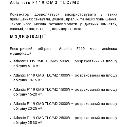
Atlantic
F119 CMG TLC/M2
Конвектор дозволяється використовувати у таких
приміщеннях: санвузли, душові, пральні та інших приміщення.
Також його можна встановлювати у дитячих кімнатах,
спальні, залах, вітальні, коридорах тощо.
МОДИФІКАЦІЇ
Електричний обігрівач Atlantic F119 має декілька
модифікацій:
Atlantic F119 CMG TLC/M2 500W – розрахований на площу
обігріву 5-10 м².
Atlantic F119 CMG TLC/M2 1000W – розрахований на площу
обігріву 10-15 м².
Atlantic F119 CMG TLC/M2 1500W – розрахований на площу
обігріву 15-20 м².
Atlantic F119 CMG TLC/M2 2000W – розрахований на площу
обігріву 20-25 м².
Atlantic F119 CМG TLC/M2 2500W – розрахований на площу
обігріву 25-30 м².