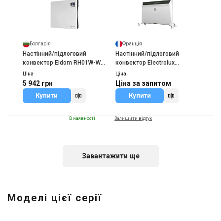
Болгарія
Франція
Настінний/підлоговий
Настінний/підлоговий
конвектор Eldom RH01W-W-
конвектор Electrolux
W
ECH/AGI-2500
Ціна
Ціна
5 942 грн
Ціна за запитом
Купити
Купити
В наявності
Залишити відгук
Завантажити ще
Франція
Настінний/підлоговий
Моделі цієї серії
конвектор Atlantic F19 CEG
BL-Meca/M2
Ціна
2 599 грн