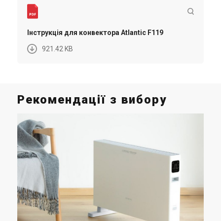
Інструкція для конвектора Atlantic F119
921.42 KB
Рекомендації з вибору
Щ
чи
в
У ц
так
мас
при