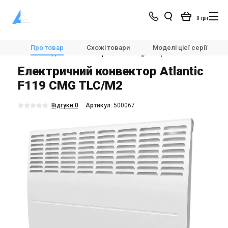
0 грн
Магазин
Опалення
Конвекторні обігрівачі
Про товар
Схожі товари
Моделі цієї серії
Настінні і підлогові конвектори
Atlantic 🌡️Електричний конвектор Atlantic F119 CMG TLC/M2
Електричний конвектор Atlantic
F119 CMG TLC/M2
Відгуки 0
Aртикул:
500067