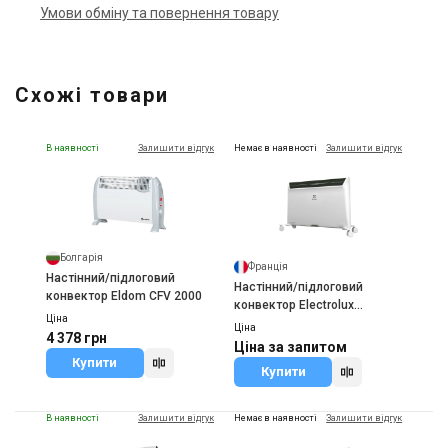
Умови обміну та повернення товару
Схожі товари
В наявності
Залишити відгук
Немає в наявності
Залишити відгук
Болгарія
Франція
Настінний/підлоговий
Настінний/підлоговий
конвектор Eldom CFV 2000
конвектор Electrolux
Ціна
ECH/AGI-1500
Ціна
4 378 грн
Ціна за запитом
Купити
Купити
В наявності
Залишити відгук
Немає в наявності
Залишити відгук