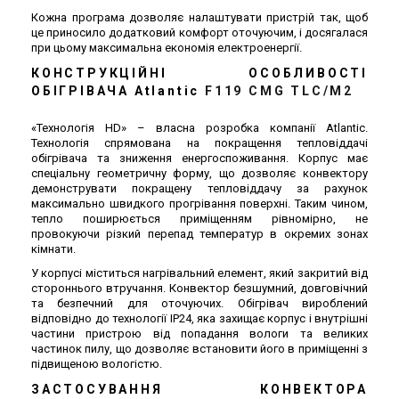
Кожна програма дозволяє налаштувати пристрій так, щоб
це приносило додатковий комфорт оточуючим, і досягалася
при цьому максимальна економія електроенергії.
КОНСТРУКЦІЙНІ ОСОБЛИВОСТІ
ОБІГРІВАЧА Atlantic
F119 CMG TLC/M2
«Технологія HD» – власна розробка компанії Atlantic.
Технологія спрямована на покращення тепловіддачі
обігрівача та зниження енергоспоживання. Корпус має
спеціальну геометричну форму, що дозволяє конвектору
демонструвати покращену тепловіддачу за рахунок
максимально швидкого прогрівання поверхні. Таким чином,
тепло поширюється приміщенням рівномірно, не
провокуючи різкий перепад температур в окремих зонах
кімнати.
У корпусі міститься нагрівальний елемент, який закритий від
стороннього втручання. Конвектор безшумний, довговічний
та безпечний для оточуючих. Обігрівач вироблений
відповідно до технології IP24, яка захищає корпус і внутрішні
частини пристрою від попадання вологи та великих
частинок пилу, що дозволяє встановити його в приміщенні з
підвищеною вологістю.
ЗАСТОСУВАННЯ КОНВЕКТОРА