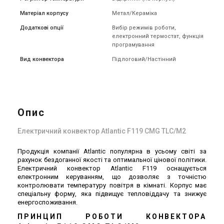
В наявності
Залишити відгук
В наявності
Залишити відгук
Матеріал корпусу
Метал/Кераміка
Додаткові опції
Вибір режимів роботи,
електронний термостат, функція
програмування
Вид конвектора
Підлоговий/Настінний
Настінний/підлоговий
Настінний/підлоговий
конвектор Atlantic F119 CMG
конвектор Atlantic F119 CMG
TLC/M2 1000W
TLC/M2 500W
Ціна
Ціна
3 299 грн
3 099 грн
Опис
Купити
Купити
Електричний конвектор Atlantic F119 CMG TLC/M2
Продукція компанії Atlantic популярна в усьому світі за
рахунок бездоганної якості та оптимальної цінової політики.
Електричний конвектор Atlantic F119 оснащується
електронним керуванням, що дозволяє з точністю
контролювати температуру повітря в кімнаті. Корпус має
спеціальну форму, яка підвищує тепловіддачу та знижує
енергоспоживання.
ПРИНЦИП РОБОТИ КОНВЕКТОРА