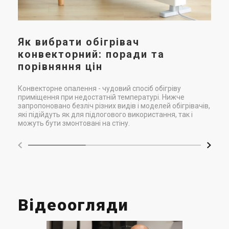
кра
Як вибрати обігрівач
конвекторний: поради та
порівняння цін
Конвекторне опалення - чудовий спосіб обігріву
приміщення при недостатній температурі. Нижче
запропоновано безліч різних видів і моделей обігрівачів,
які підійдуть як для підлогового використання, так і
можуть бути змонтовані на стіну.
Відеоогляди