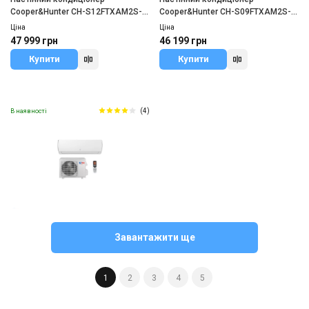
Cooper&Hunter CH-S12FTXAM2S-
Cooper&Hunter CH-S09FTXAM2S-
BL
BL
Ціна
Ціна
47 999 грн
46 199 грн
Купити
Купити
(4)
В наявності
США
Настінний кондиціонер
Завантажити ще
Cooper&Hunter CH-S24FTXQ
Ціна
56 799 грн
1
2
3
4
5
Купити