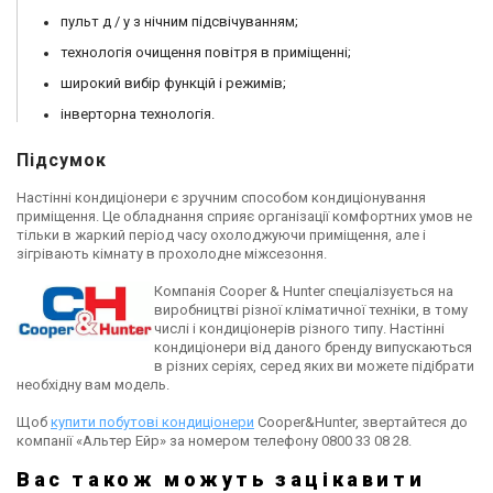
пульт д / у з нічним підсвічуванням;
технологія очищення повітря в приміщенні;
широкий вибір функцій і режимів;
інверторна технологія.
Підсумок
Настінні кондиціонери є зручним способом кондиціонування
приміщення. Це обладнання сприяє організації комфортних умов не
тільки в жаркий період часу охолоджуючи приміщення, але і
зігрівають кімнату в прохолодне міжсезоння.
Компанія Cooper & Hunter спеціалізується на
виробництві різної кліматичної техніки, в тому
числі і кондиціонерів різного типу. Настінні
кондиціонери від даного бренду випускаються
в різних серіях, серед яких ви можете підібрати
необхідну вам модель.
Щоб
купити побутові кондиціонери
Cooper&Hunter, звертайтеся до
компанії «Альтер Ейр» за номером телефону 0800 33 08 28.
Вас також можуть зацікавити