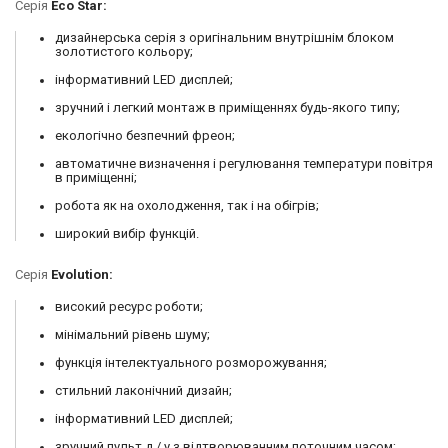
Серія
Eco Star:
дизайнерська серія з оригінальним внутрішнім блоком
золотистого кольору;
інформативний LED дисплей;
зручний і легкий монтаж в приміщеннях будь-якого типу;
екологічно безпечний фреон;
автоматичне визначення і регулювання температури повітря
в приміщенні;
робота як на охолодження, так і на обігрів;
широкий вибір функцій.
Серія
Evolution:
високий ресурс роботи;
мінімальний рівень шуму;
функція інтелектуального розморожування;
стильний лаконічний дизайн;
інформативний LED дисплей;
зручний пульт д / у з відтворюванним поточним часом;