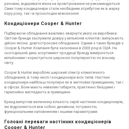
речовин, відкривати вікна на провітрювання не рекомендується.
Саме тому кондиціонери стали необхідним атрибутом як в жарку
пору року, так і в прохолодне міжсезоння.
Кондиціонери Cooper & Hunter
Підбираючи обладнання важливо звернути увагу на виробника.
Світові бренди заслужили довіру у мільйонів клієнтів і випускають
дійсно якісне довгострокове обладнання. Одним з таких брендів є
Cooper & Hunter. Компанія була заснована в 2003 році в США. На
сьогоднішній день асортимент продукції бренду вимірюється
мільйонами і користується широкою популярністю по всьому
світу.
Cooper & Hunter виробляє широкий спектр кліматичного
обладнання, в тому числі і кондиціонери всіх типів. Настінні
кондиціонери найбільш популярні як в житлових приміщеннях, так і
в офісах. Вони мають невеликі габарити, практично безшумні і
гармонійно виглядають в приміщенні.
Бренд випустив величезну кількість серій настінних кондиціонерів,
які відрізняються між собою дизайном, потужністю,
функціональним наповненням і іншими параметрами.
Головні переваги настінних кондиціонерів
Cooper & Hunter