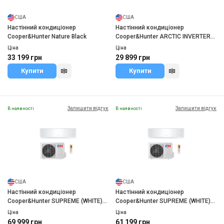
США
США
Настінний кондиціонер
Настінний кондиціонер
Cooper&Hunter Nature Black
Cooper&Hunter ARCTIC INVERTER
CH-S9FTXLA-NG WI-FI R32
Ціна
Ціна
33 199 грн
29 899 грн
Купити
Купити
Залишити відгук
Залишити відгук
В наявності
В наявності
США
США
Настінний кондиціонер
Настінний кондиціонер
Cooper&Hunter SUPREME (WHITE)
Cooper&Hunter SUPREME (WHITE)
CH-S24FTXAM2S-WP
CH-S18FTXAM2S-WP
Ціна
Ціна
69 999 грн
61 199 грн