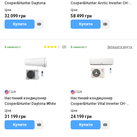
Cooper&Hunter Daytona
Cooper&Hunter Arctic Inverter CH-
S24FTXLA2-NG WI-FI R32
Ціна
Ціна
32 099 грн
58 499 грн
Купити
Купити
(2)
Залишити відгук
В наявності
В наявності
США
США
Настінний кондиціонер
Настінний кондиціонер
Cooper&Hunter Daytona White
Cooper&Hunter Vital Inverter CH-
S12FTXF-NG
Ціна
Ціна
31 199 грн
24 199 грн
Купити
Купити