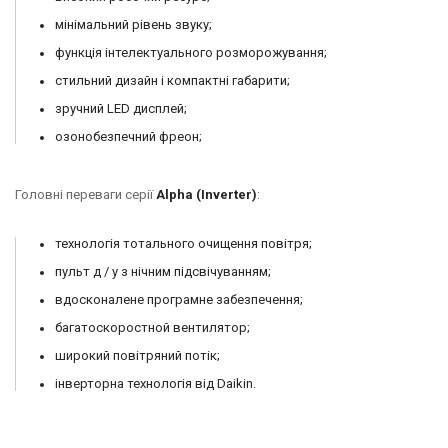
мінімальний рівень звуку;
функція інтелектуального розморожування;
стильний дизайн і компактні габарити;
зручний LED дисплей;
озонобезпечний фреон;
Головні переваги серії
Alpha (Inverter)
:
технологія тотального очищення повітря;
пульт д / у з нічним підсвічуванням;
вдосконалене програмне забезпечення;
багатоскоростной вентилятор;
широкий повітряний потік;
інверторна технологія від Daikin.