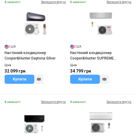
Залишити відгук
Залишити відгук
В наявності
В наявності
США
США
Настінний кондиціонер
Настінний кондиціонер
Cooper&Hunter Daytona Silver
Cooper&Hunter SUPREME
CONTINENTAL
Ціна
Ціна
32 099 грн
34 799 грн
Купити
Купити
Залишити відгук
Залишити відгук
В наявності
В наявності