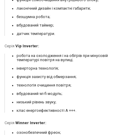
лаконічний дизайн і компактні габарити;
безшумна робота;
вбудований таймер;
датчик температури.
Серія
Vip Inverter:
робота на охолодження і на обігрів при мінусовій
температурі повітря на вулиці;
інверторна технологія;
функція захисту від обмерзання;
технологія очищення повітря;
вбудований wi-fi модуль;
низький рівень звуку;
клас енергоефективності А +++.
Серія
Winner Inverter:
озонобезпечний фреон;