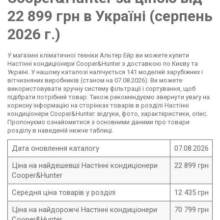
22 899 грн в Україні (серпень
2026 г.)
У магазині кліматичної техніки Альтер Ейр ви можете купити
Настінні кондиціонери Cooper&Hunter з доставкою по Києву та
Україні. У нашому каталозі налічується 141 моделей зарубіжних і
вітчизняних виробників (станом на 07.08.2026). Ви можете
використовувати зручну систему фільтрації і сортування, щоб
підібрати потрібний товар. Також рекомендуємо звернути увагу на
корисну інформацію на сторінках товарів в розділі Настінні
кондиціонери Cooper&Hunter: відгуки, фото, характеристики, опис.
Пропонуємо ознайомитися з основними даними про товари
розділу в наведеній нижче таблиці.
Дата оновлення каталогу
07.08.2026
Ціна на найдешевші Настінні кондиціонери
22 899 грн
Cooper&Hunter
Середня ціна товарів у розділі
12 435 грн
Ціна на найдорожчі Настінні кондиціонери
70 799 грн
Cooper&Hunter