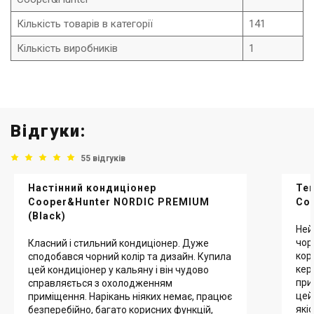
Кількість товарів в категорії
141
Кількість виробників
1
Відгуки:
55 відгуків
Настінний кондиціонер
Теп
Cooper&Hunter NORDIC PREMIUM
Coo
(Black)
Ней
чор
Класний і стильний кондиціонер. Дуже
кор
сподобався чорний колір та дизайн. Купила
кер
цей кондиціонер у кальяну і він чудово
при
справляється з охолодженням
цей
приміщення. Нарікань ніяких немає, працює
які
безперебійно, багато корисних функцій,