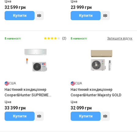
NG
Ціна
Ціна
32 599 грн
23 999 грн
Купити
Купити
(2)
Залишити відгук
В наявності
В наявності
США
США
Настінний кондиціонер
Настінний кондиціонер
Cooper&Hunter SUPREME
Cooper&Hunter Majesty GOLD
CONTINENTAL
Ціна
Ціна
33 399 грн
32 099 грн
Купити
Купити