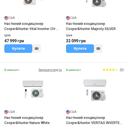
США
США
Настінний кондиціонер
Настінний кондиціонер
Cooper&Hunter Vital Inverter CH-
Cooper&Hunter Majesty SILVER
S24FTXF2-NG
Ціна
Ціна
47 999 грн
32 099 грн
Купити
Купити
Залишити відгук
(2)
В наявності
В наявності
США
США
Настінний кондиціонер
Настінний кондиціонер
Cooper&Hunter Nature White
Cooper&Hunter VERITAS INVERTER