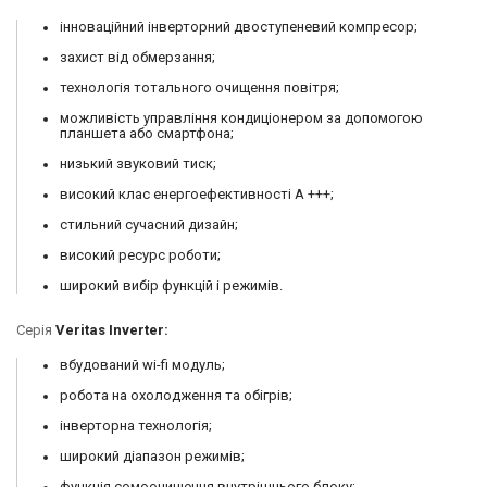
інноваційний інверторний двоступеневий компресор;
захист від обмерзання;
технологія тотального очищення повітря;
можливість управління кондиціонером за допомогою
планшета або смартфона;
низький звуковий тиск;
високий клас енергоефективності А +++;
стильний сучасний дизайн;
високий ресурс роботи;
широкий вибір функцій і режимів.
Серія
Veritas Inverter:
вбудований wi-fi модуль;
робота на охолодження та обігрів;
інверторна технологія;
широкий діапазон режимів;
функція сомоочищення внутрішнього блоку;