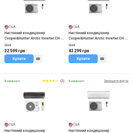
США
США
Настінний кондиціонер
Настінний кондиціонер
Cooper&Hunter Arctic Inverter CH-
Cooper&Hunter Arctic Inverter CH-
S12FTXLA2-NG
S18FTXLA2-NG WI-FI R32
Ціна
Ціна
32 599 грн
43 299 грн
Купити
Купити
(2)
Залишити відгук
В наявності
В наявності
США
США
Настінний кондиціонер
Настінний кондиціонер