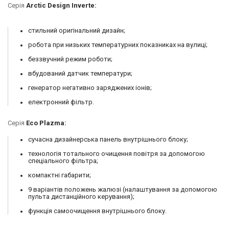
Серія
Arctic Design Inverte:
стильний оригінальний дизайн;
робота при низьких температурних показниках на вулиці;
беззвучний режим роботи;
вбудований датчик температури;
генератор негативно заряджених іонів;
електронний фільтр.
Серія
Eco Plazma:
сучасна дизайнерська панель внутрішнього блоку;
технологія тотального очищення повітря за допомогою
спеціального фільтра;
компактні габарити;
9 варіантів положень жалюзі (налаштування за допомогою
пульта дистанційного керування);
функція самоочищення внутрішнього блоку.