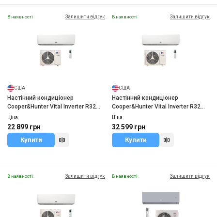
Залишити відгук
Залишити відгук
В наявності
В наявності
США
США
Настінний кондиціонер
Настінний кондиціонер
Cooper&Hunter Vital Inverter R32
Cooper&Hunter Vital Inverter R32
CH-S09FTXF2-NG
CH-S18FTXF2-NG
Ціна
Ціна
22 899 грн
32 599 грн
Купити
Купити
Залишити відгук
Залишити відгук
В наявності
В наявності