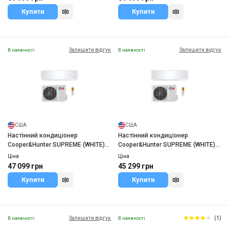
Купити
Купити
Залишити відгук
Залишити відгук
В наявності
В наявності
США
США
Настінний кондиціонер
Настінний кондиціонер
Cooper&Hunter SUPREME (WHITE)
Cooper&Hunter SUPREME (WHITE)
CH-S12FTXAM2S-WP
CH-S09FTXAM2S-WP
Ціна
Ціна
47 099 грн
45 299 грн
Купити
Купити
Залишити відгук
(1)
В наявності
В наявності