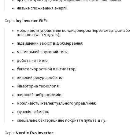
низьке споживання енергії.
Серія
Icy Inverter WiFi:
можливість управління кондиціонером через смартфон або
планшет (wi-fi модуль);
підвищений захист від обмерзання;
мінімальний звуковий тиск;
робота на тепло;
багатоскоростной вентилятор;
високий ресурс роботи;
інверторна технологія;
широкий вибір режимів;
можливість інтелектуального управління;
функція таймера;
спеціальне бактерицидне покриття пульта д / у.
Серія
Nordic Evo Inverter: