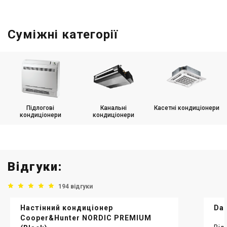
Суміжні категорії
Підлогові
Канальні
Касетні кондиціонери
кондиціонери
кондиціонери
Відгуки:
194 відгуки
Настінний кондиціонер
Dai
Cooper&Hunter NORDIC PREMIUM