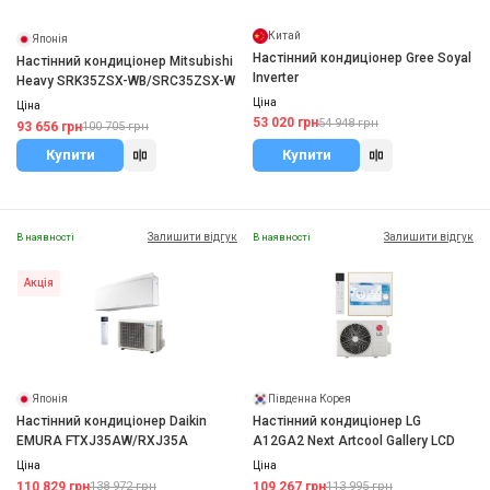
Китай
Японія
Настінний кондиціонер Gree Soyal
Настінний кондиціонер Mitsubishi
Inverter
Heavy SRK35ZSX-WB/SRC35ZSX-W
Ціна
Ціна
53 020 грн
54 948 грн
93 656 грн
100 705 грн
Купити
Купити
Залишити відгук
Залишити відгук
В наявності
В наявності
Акція
Японія
Південна Корея
Настінний кондиціонер Daikin
Настінний кондиціонер LG
EMURA FTXJ35AW/RXJ35A
A12GA2 Next Artcool Gallery LCD
Ціна
Ціна
110 829 грн
109 267 грн
138 972 грн
113 995 грн