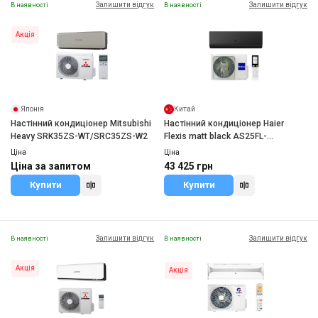
Залишити відгук
Залишити відгук
В наявності
В наявності
Акція
Японія
Китай
Настінний кондиціонер Mitsubishi
Настінний кондиціонер Haier
Heavy SRK35ZS-WT/SRC35ZS-W2
Flexis matt black AS25FL-
B/1U25MEHFRA-1
Ціна
Ціна
Ціна за запитом
43 425 грн
Купити
Купити
Залишити відгук
Залишити відгук
В наявності
В наявності
Акція
Акція