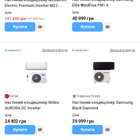
Настінний кондиціонер Mitsubishi
Elite WindFree PM1.0
Electric Premium Inverter MSZ-
LN35VG2R/MUZ-LN35VG2
Ціна
Ціна
40 999 грн
101 490 грн
119 399 грн
Купити
Купити
Залишити відгук
Залишити відгук
В наявності
В наявності
Китай
Південна Корея
Настінний кондиціонер Midea
Настінний кондиціонер Samsung
AURORA DC Inverter
Black Diamond
Ціна
Ціна
24 402 грн
39 999 грн
Купити
Купити