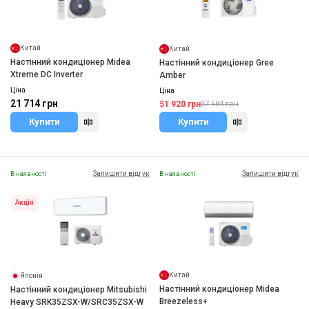
Китай
Китай
Настінний кондиціонер Midea
Настінний кондиціонер Gree
Xtreme DC Inverter
Amber
Ціна
Ціна
21 714 грн
51 920 грн
57 684 грн
Купити
Купити
Залишити відгук
Залишити відгук
В наявності
В наявності
Акція
Китай
Японія
Настінний кондиціонер Midea
Настінний кондиціонер Mitsubishi
Breezeless+
Heavy SRK35ZSX-W/SRC35ZSX-W