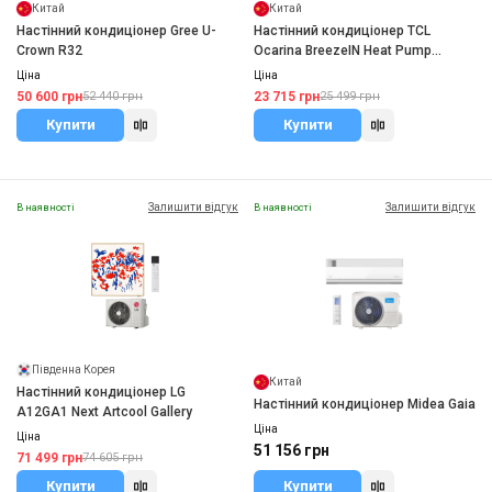
Китай
Китай
Настінний кондиціонер Gree U-
Настінний кондиціонер TCL
Crown R32
Ocarina BreezeIN Heat Pump
Inverter R32 WI-FI
Ціна
Ціна
50 600 грн
23 715 грн
52 440 грн
25 499 грн
Купити
Купити
Залишити відгук
Залишити відгук
В наявності
В наявності
Південна Корея
Китай
Настінний кондиціонер LG
Настінний кондиціонер Midea Gaia
A12GA1 Next Artcool Gallery
Ціна
Ціна
51 156 грн
71 499 грн
74 605 грн
Купити
Купити