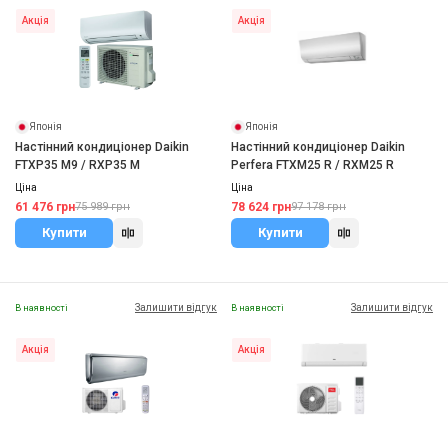
Акція
Акція
Японія
Японія
Настінний кондиціонер Daikin
Настінний кондиціонер Daikin
FTXP35 M9 / RXP35 M
Perfera FTXM25 R / RXM25 R
Ціна
Ціна
61 476 грн
78 624 грн
75 989 грн
97 178 грн
Купити
Купити
Залишити відгук
Залишити відгук
В наявності
В наявності
Акція
Акція