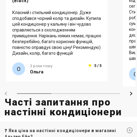
Від
(Black)
сег
Сти
Класний і стильний кондиціонер. Дуже
роб
сподобався чорний колір та дизайн. Купила
сум
цей кондиціонер у кальяну і він чудово
кон
справляється з охолодженням
деш
приміщення. Нарікань ніяких немає, працює
пра
безперебійно, багато корисних функцій,
шви
повністю оправдує свою ціну! Рекомендую)
Виш
Дизайн, колір, багато функцій
шви
3 роки тому
5 / 5
Ольга
Часті запитання про
настінні кондиціонери
❓ Яка ціна на настінні кондиціонери в магазині
Альтер Ейр?