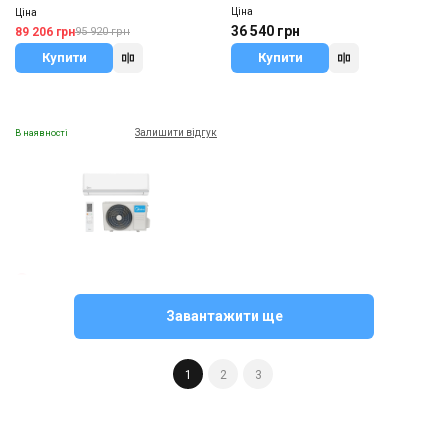
Ціна
Ціна
36 540 грн
89 206 грн
95 920 грн
Купити
Купити
Залишити відгук
В наявності
Китай
Настінний кондиціонер Midea X-
Завантажити ще
TREME NORDIC
Ціна
36 120 грн
1
2
3
Купити