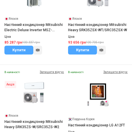
Японія
Японія
Настінний кондиціонер Mitsubishi
Настінний кондиціонер Mitsubishi
Electric Deluxe Inverter MSZ-
Heavy SRK35ZSX-WT/SRC35ZSX-W
FT35VGK/MUZ-FT35VGHZ
Ціна
Ціна
85 287 грн
93 656 грн
100 337 грн
100 705 грн
Купити
Купити
Залишити відгук
Залишити відгук
В наявності
В наявності
Акція
Японія
Південна Корея
Настінний кондиціонер Mitsubishi
Настінний кондиціонер LG A12FT
Heavy SRK35ZS-W/SRC35ZS-W2
Ціна