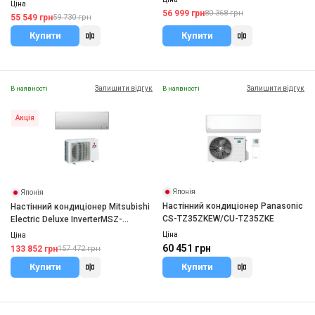
Ціна
56 999 грн
80 368 грн
55 549 грн
59 730 грн
Купити
Купити
Залишити відгук
Залишити відгук
В наявності
В наявності
Акція
Японія
Японія
Настінний кондиціонер Panasonic
Настінний кондиціонер Mitsubishi
CS-TZ35ZKEW/CU-TZ35ZKE
Electric Deluxe InverterMSZ-
RW35VG/MUZ-RW35VGHZ
Ціна
Ціна
60 451 грн
133 852 грн
157 472 грн
Купити
Купити