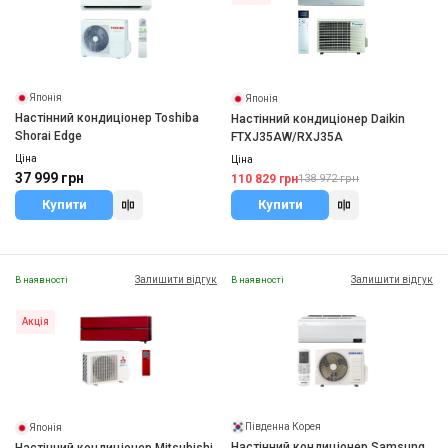
Японія
Японія
Настінний кондиціонер Toshiba
Настінний кондиціонер Daikin
Shorai Edge
FTXJ35AW/RXJ35A
Ціна
Ціна
37 999 грн
110 829 грн
138 972 грн
Купити
Купити
Залишити відгук
Залишити відгук
В наявності
В наявності
Акція
Південна Корея
Японія
Настінний кондиціонер Samsung