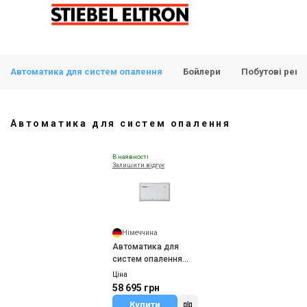
Автоматика для систем опалення
Бойлери
Побутові реку
Автоматика для систем опалення
В наявності
Залишити відгук
Німеччина
Автоматика для
систем опалення
Stiebel Eltron ISG
Ціна
web
58 695 грн
Купити