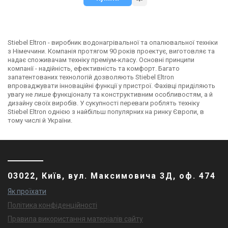
Stiebel Eltron - виробник водонагрівальної та опалювальної техніки
з Німеччини. Компанія протягом 90 років проектує, виготовляє та
надає споживачам техніку преміум-класу. Основні принципи
компанії - надійність, ефективність та комфорт. Багато
запатентованих технологій дозволяють Stiebel Eltron
впроваджувати інноваційні функції у пристрої. Фахівці приділяють
увагу не лише функціоналу та конструктивним особливостям, а й
дизайну своїх виробів. У сукупності переваги роблять техніку
Stiebel Eltron однією з найбільш популярних на ринку Європи, в
тому числі й України.
03022, Київ, вул. Максимовича 3Д, оф. 474
Як проїхати
Політика конфіденційності
Правила використання матеріалів сайту