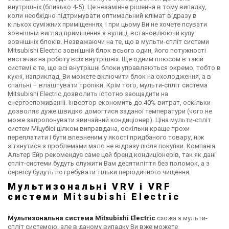
внутрішніх (близько 4-5). Це незамінне рішення в тому випадку,
коли необхідно підтримувати оптимальний клімат відразу в
кількох суміжних приміщеннях, і при цьому Ви не хочете псувати
зовнішній вигляд приміщення з вулиці, встановлюючи купу
зовнішніх блоків. Незважаючи на те, що в мульти-спліт системи
Mitsubishi Electric зовнішній блок всього один, його потужності
вистачає на роботу всіх внутрішніх. Ще одним плюсом в такій
системі є те, що всі внутрішні блоки управляються окремо, тобто в
кухні, наприклад, Ви можете включити блок на охолодження, а в
спальні – влаштувати тропіки. Крім того, мульти-спліт система
Mitsubishi Electric дозволить істотно заощадити на
енергоспоживанні. Інвертор економить до 40% витрат, оскільки
дозволяє дуже швидко домогтися заданої температури (чого не
може запропонувати звичайний кондиціонер). Ціна мульти-спліт
систем Міцубісі цілком виправдана, оскільки краще трохи
переплатити і бути впевненим у якості придбаного товару, ніж
зіткнутися з проблемами мало не відразу після покупки. Компанія
Альтер Ейр рекомендує саме цей бренд кондиціонерів, так як дані
спліт-системи будуть служити Вам десятиліття без поломок, а з
сервісу будуть потребувати тільки періодичного чищення.
Мультизональні VRV і VRF
системи Mitsubishi Electric
Мультизональна система Mitsubishi Electric
схожа з мульти-
спліт системою, але в даному випадку Ви вже можете