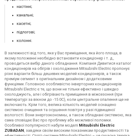
настінні;
канальні;
касетні;
підлогові;
колонні.
В залежності від того, яке у Вас приміщення, яка його площа, в
якому положенні необхідно встановити кондиціонер і т. д.,
проводиться вибір даного обладнання. Компанія Дивитися каталог
кондиціонерів на обігрів і охолодження Mitsubishi Electric пропонує
різні варіанти більш дешевих моделей кондиціонерів, а також
преміум сегмент з оригінальним дизайном і додатковими
функціями. Головною особливістю інверторних кондиціонерів
Mitsubishi Electric є те, що вони не тільки ефективно і швидко
охолоджують, але і обігрівають приміщення в міжсезоння (при
температурі за вікном до -15 0С), коли центральне опалення ще не
включають. Крім того, велика кількість моделей оснащено
системою очищення та осушення повітря у разі підвищеної
вологості. Вони энергоэкономны, а також обладнані системою, яка
сама сповіщає Вас про проблему або можливої поломки.
Особливої популярності набули моделі
Mitsubishi Electric
ZUBADAN
, завдяки своїм високим показникам продуктивності та
ефективності. Спліт-системи Mitsubishi Electric – це сучасна техніка,