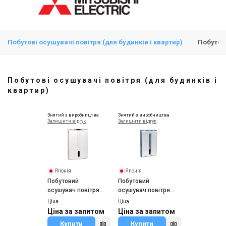
Побутові осушувачі повітря (для будинків і квартир)
Побутов
Побутові осушувачі повітря (для будинків і
квартир)
Знятий з виробництва
Знятий з виробництва
Залишити відгук
Залишити відгук
Японія
Японія
Побутовий
Побутовий
осушувач повітря
осушувач повітря
Mitsubishi Electric
Mitsubishi Electric
Ціна
Ціна
MJ-E20BG-R1
MJ-E16VX
Ціна за запитом
Ціна за запитом
Купити
Купити