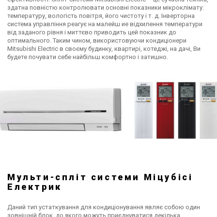
здатна повністю контролювати основні показники мікроклімату:
температуру, вологість повітря, його чистоту і т. д. Інверторна
система управління реагує на малейш ие відхилення температури
від заданого рівня і миттєво приводить цей показник до
оптимального. Таким чином, використовуючи кондиціонери
Mitsubishi Electric в своєму будинку, квартирі, котеджі, на дачі, Ви
будете почувати себе найбільш комфортно і затишно.
Мульти-спліт системи Міцубісі
Електрик
Даний тип устаткування для кондиціонування являє собою один
зовнішній блок, до якого можуть приєднуватися декілька