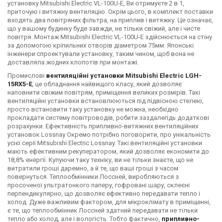
установку Mitsubishi Electric VL-100U-E, Ви отримуєте 2 в 1,
приточую і витяжну вентиляцію. Окрім цього, в комплект поставки
входять два повітряних фільтра, на приплив і витяжку. Це означає,
що у вашому будинку буде завжди, не тільки свіжий, але і чисте
повітря. Монтаж Mitsubishi Electric VL-100U-E здійснюється на стіну
за допомогою кріпильних отворів діаметром 75мм. Японські
інженери спроектували установку, таким чином, щоб вона не
доставляла жодних клопотів при монтажі.
Промислові
вентиляційні установки Mitsubishi Electric LGH-
15RX5-E
, це обладнання найвищого класу, який дозволяє
наповнити свіжим повітрям, приміщення великих розмірів. Такі
вентиляційні установки встановлюються під підвісною стелею,
просто встановити таку установку не можна, необхідно
прокладати систему повітроводів, робити заздалегідь додаткові
розрахунки. Ефективність припливно-витяжних вентиляційних
установок Lossnay Окремо потрібно поговорити, про унікальність
усієї серії Mitsubishi Electric Lossnay. Такі вентиляційні установки
мають ефективним рекуператором, який дозволяє економити до
18,8% енергії. Купуючи таку техніку, ви не тільки знаєте, що не
витратили гроші даремно, а й те, що ваші гроші з часом
повернуться. Теплообмінники Лоссней, виробляються з
просоченої ультратонкого паперу, гофровані шару, склеєні
перпендикулярно, що дозволяє ефективно передавати тепло і
холод. Дуже важливим фактором, для мікроклімату в приміщенні,
є те, що теплообмінник Лоссней здатний передавати не тільки
тепло або холод, але і вологість. Тобто фактично,
припливно-