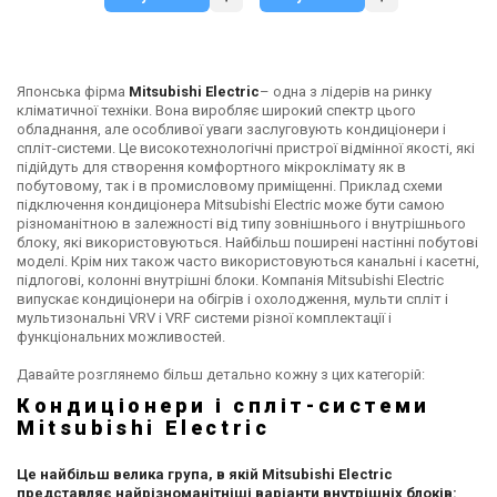
Японська фірма
Mitsubishi Electric
– одна з лідерів на ринку
кліматичної техніки. Вона виробляє широкий спектр цього
обладнання, але особливої уваги заслуговують кондиціонери і
спліт-системи. Це високотехнологічні пристрої відмінної якості, які
підійдуть для створення комфортного мікроклімату як в
побутовому, так і в промисловому приміщенні. Приклад схеми
підключення кондиціонера Mitsubishi Electric може бути самою
різноманітною в залежності від типу зовнішнього і внутрішнього
блоку, які використовуються. Найбільш поширені настінні побутові
моделі. Крім них також часто використовуються канальні і касетні,
підлогові, колонні внутрішні блоки. Компанія Mitsubishi Electric
випускає кондиціонери на обігрів і охолодження, мульти спліт і
мультизональні VRV і VRF системи різної комплектації і
функціональних можливостей.
Давайте розглянемо більш детально кожну з цих категорій:
Кондиціонери і спліт-системи
Mitsubishi Electric
Це найбільш велика група, в якій Mitsubishi Electric
представляє найрізноманітніші варіанти внутрішніх блоків: