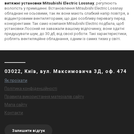
витяжні установки Mitsubishi Electric Lossnay
, регулюють
вологість у приміщенні. Встановлення Mitsubishi Electric Lossnay
обладнані не осьовими, так як вони мають слабкий напір повітря, а
відцентровими вентиляторами, що дає особливу перевагу перед
конкурентами. Так само компанія Mitsubishi Electric подбала, щоб
установки Лоссней не заважали вашому відпочинку, вони здатні
придушувати шум, до 30 дб, від своєї роботи. Такі характеристики,
роблять вентиляційне обладнання, одним із самих тихих у світі.
03022, Київ, вул. Максимовича 3Д, оф. 474
Як проїхати
Політика конфіденційності
Правила використання матеріалів сайту
Мапа сайту
Контакти
Залишити відгук