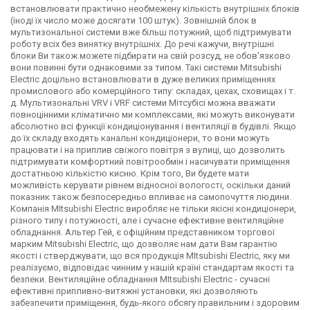
встановлювати практично необмежену кількість внутрішніх блоків
(іноді їх число може досягати 100 штук). Зовнішній блок в
мультизональної системи вже більш потужний, щоб підтримувати
роботу всіх без винятку внутрішніх. До речі кажучи, внутрішні
блоки Ви також можете підбирати на свій розсуд, не обов'язково
вони повинні бути однаковими за типом. Такі системи Mitsubishi
Electric доцільно встановлювати в дуже великих приміщеннях
промислового або комерційного типу: складах, цехах, сховищах і т.
д. Мультизональні VRV і VRF системи Мітсубісі можна вважати
повноцінними кліматично ми комплексами, які можуть виконувати
абсолютно всі функції кондиціонування і вентиляції в будівлі. Якщо
до їх складу входять канальні кондиціонери, то вони можуть
працювати і на приплив свіжого повітря з вулиці, що дозволить
підтримувати комфортний повітрообмін і насичувати приміщення
достатньою кількістю кисню. Крім того, Ви будете мати
можливість керувати рівнем відносної вологості, оскільки даний
показник також безпосередньо впливає на самопочуття людини.
Компанія MItsubishi Electric виробляє не тільки якісні кондиціонери,
різного типу і потужності, але і сучасне ефективне вентиляційне
обладнання. Альтер Гей, є офіційним представником торгової
марким Mitsubishi Electric, що дозволяє нам дати Вам гарантію
якості і стверджувати, що вся продукція MItsubishi Electric, яку ми
реалізуємо, відповідає чинним у нашій країні стандартам якості та
безпеки. Вентиляційне обладнання MItsubishi Electric - сучасні
ефективні припливно-витяжні установки, які дозволяють
забезпечити приміщення, будь-якого обсягу правильним і здоровим