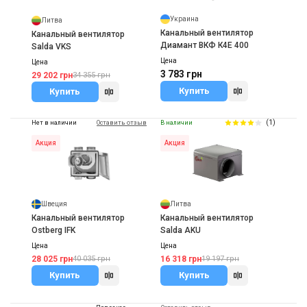
Украина
Литва
Канальный вентилятор
Канальный вентилятор
Диамант ВКФ К4Е 400
Salda VKS
Цена
Цена
3 783 грн
29 202 грн
34 355 грн
Купить
Купить
(1)
Нет в наличии
Оставить отзыв
В наличии
Акция
Акция
Швеция
Литва
Канальный вентилятор
Канальный вентилятор
Ostberg IFK
Salda AKU
Цена
Цена
28 025 грн
16 318 грн
40 035 грн
19 197 грн
Купить
Купить