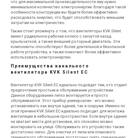
Канальный вентилятор
Канальный вентилятор
что для максимальной производительности ему нужно
минимальное количество электроэнергии. Благодаря такой
Systemair KVK Slim 160
Systemair KVK Slim 200
особенности конструкции вы будете более эффективно
Цена
Цена
расходовать энергию, что будет способствовать меньшим
18 067 грн
22 734 грн
27 794 грн
34 974 грн
затратам на электричество.
Купить
Купить
Также стоит упомянуть о том, что вентиляторы KVK Silent
имеют радиальное рабочее колесо с загнутой назад
крыльчаткой, а также внешний роторный двигатель. Эти
В наличии
Оставить отзыв
В наличии
Оставить отзыв
компоненты способствуют более длительной и безопасной
Акция
Акция
работе устройства, а также помогают более эффективно
использовать электроэнергию.
Преимущества канального
вентилятора KVK Silent EC
Швеция
Швеция
Канальный вентилятор
Канальный вентилятор
Вентилятор KVK Silent EC идеально подойдет тем, кто отдает
предпочтение простым в обслуживании устройствам.
Systemair KVK Slim 250
Systemair KVK Slim 315
Данное оборудование легко монтируется и просто
Цена
Цена
обслуживается. Этот прибор универсален - его можно
32 001 грн
52 249 грн
49 232 грн
80 383 грн
устанавливать как внутри зданий, так и снаружи. Именно по
Купить
Купить
этой причине KVK Silent EC идеально подходит для монтажа
вентиляции в небольшом пространстве. Если внутри здания
не хватает места для установки, его спокойно можно
В наличии
Оставить отзыв
В наличии
Оставить отзыв
монтировать на улице. Обслуживать это устройство также
достаточно легко. Для очистки от пили или планового
Акция
Акция
технического обслуживания достаточно снять специальную