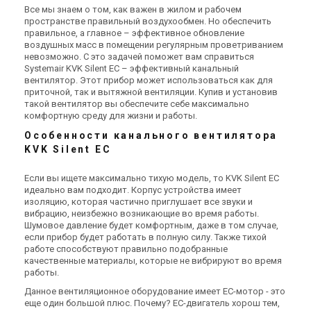
Все мы знаем о том, как важен в жилом и рабочем
пространстве правильный воздухообмен. Но обеспечить
В наличии
Оставить отзыв
В наличии
Оставить отзыв
правильное, а главное – эффективное обновление
воздушных масс в помещении регулярным проветриванием
Акция
Акция
невозможно. С это задачей поможет вам справиться
Systemair KVK Silent EC – эффективный канальный
вентилятор. Этот прибор может использоваться как для
приточной, так и вытяжной вентиляции. Купив и установив
такой вентилятор вы обеспечите себе максимально
Швеция
Швеция
комфортную среду для жизни и работы.
Канальный вентилятор
Канальный вентилятор
Особенности канального вентилятора
Systemair KVK Slim 100
Systemair KVK Slim 125
KVK Silent EC
Цена
Цена
15 749 грн
15 884 грн
24 229 грн
24 436 грн
Если вы ищете максимально тихую модель, то KVK Silent EC
Купить
Купить
идеально вам подходит. Корпус устройства имеет
изоляцию, которая частично приглушает все звуки и
вибрацию, неизбежно возникающие во время работы.
В наличии
Оставить отзыв
В наличии
Оставить отзыв
Шумовое давление будет комфортным, даже в том случае,
если прибор будет работать в полную силу. Также тихой
Акция
Акция
работе способствуют правильно подобранные
качественные материалы, которые не вибрируют во время
работы.
Данное вентиляционное оборудование имеет EC-мотор - это
Швеция
Швеция
еще один большой плюс. Почему? EC-двигатель хорош тем,