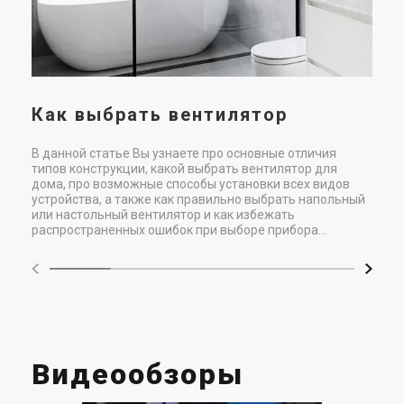
Купить
Купить
сис
при
В наличии
Оставить отзыв
В наличии
Оставить отзыв
Акция
Акция
Как выбрать вентилятор
Швеция
Швеция
В данной статье Вы узнаете про основные отличия
типов конструкции, какой выбрать вентилятор для
Канальный вентилятор
Канальный вентилятор
дома, про возможные способы установки всех видов
Systemair KVK Silent 125
Systemair KVK Silent 160
устройства, а также как правильно выбрать напольный
Цена
Цена
или настольный вентилятор и как избежать
24 816 грн
27 939 грн
38 177 грн
42 982 грн
распространенных ошибок при выборе прибора...
Купить
Купить
В наличии
Оставить отзыв
В наличии
Оставить отзыв
Акция
Акция
Видеообзоры
Швеция
Швеция