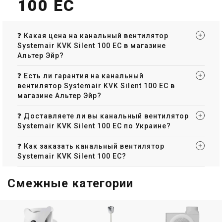
100 EC
❓ Какая цена на канальный вентилятор
Швеция
Швеция
Systemair KVK Silent 100 EC в магазине
Канальный вентилятор
Канальный вентилятор
Альтер Эйр?
Systemair KVK Silent 400
Systemair KVK Silent 500
Цена
Цена
❓ Есть ли гарантия на канальный
Цена по запросу
89 287 грн
137 364 грн
вентилятор Systemair KVK Silent 100 EC в
Купить
Купить
магазине Альтер Эйр?
❓ Доставляете ли вы канальный вентилятор
В наличии
Оставить отзыв
В наличии
Оставить отзыв
Systemair KVK Silent 100 EC по Украине?
Акция
Акция
❓ Как заказать канальный вентилятор
Systemair KVK Silent 100 EC?
Швеция
Швеция
Смежные категории
Канальный вентилятор
Канальный вентилятор
Systemair KVK Silent 100 EC
Systemair KVK Silent 125 EC
Цена
Цена
32 304 грн
33 479 грн
49 697 грн
51 506 грн