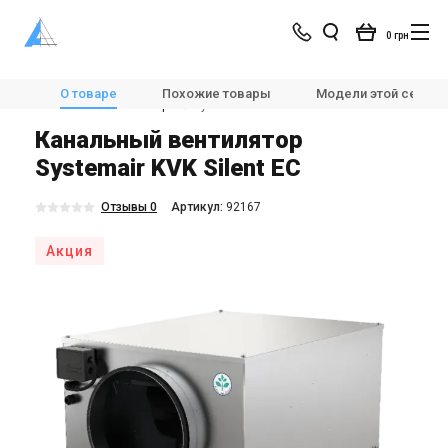
0 грн
Магазин
Вентиляция
Вентиляторы
О товаре
Похожие товары
Модели этой серии
Канальные вентиляторы
Systemair KVK Silent EC
Канальный вентилятор
Systemair KVK Silent EC
Отзывы 0
Aртикул:
92167
Акция