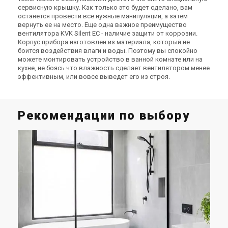
сервисную крышку. Как только это будет сделано, вам
останется провести все нужные манипуляции, а затем
вернуть ее на место. Еще одна важное преимущество
вентилятора KVK Silent EC - наличие защити от коррозии.
Швеция
Швеция
Корпус прибора изготовлен из материала, который не
Канальный вентилятор
Канальный вентилятор
боится воздействия влаги и воды. Поэтому вы спокойно
Systemair KVK Slim 355
Systemair KVK Slim 400
можете монтировать устройство в ванной комнате или на
кухне, не боясь что влажность сделает вентилятором менее
Цена
Цена
эффективным, или вовсе выведет его из строя.
70 349 грн
73 740 грн
108 228 грн
113 446 грн
Купить
Купить
Рекомендации по выбору
В наличии
Оставить отзыв
В наличии
Оставить отзыв
Акция
Акция
Н
у
Швеция
Швеция
и
Канальный вентилятор
Канальный вентилятор
Systemair KVK Silent
Systemair KVK Silent 100
При
Цена
Цена
рас
23 808 грн
23 808 грн
36 627 грн
36 627 грн
сис