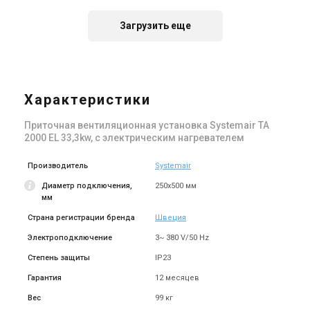
Загрузить еще
Швеция
Швеция
Приточная установка
Приточная установка
Systemair TA 4500 HW
Systemair TA 3000 HW
Характеристики
Цена
Цена
Цена по запросу
Цена по запросу
Приточная вентиляционная установка Systemair TA
Купить
Купить
2000 EL 33,3kw, с электрическим нагревателем
Снят с производства
Снят с производства
Производитель
Systemair
Оставить отзыв
Оставить отзыв
Диаметр подключения,
250x500 мм
мм
Страна регистрации бренда
Швеция
Электроподключение
3~ 380 V/50 Hz
Швеция
Швеция
Приточная установка
Приточная установка
Степень защиты
IP23
Systemair TA 2000 HW
Systemair TA 2000 EL 16kw
Гарантия
12 месяцев
Цена
Цена
Вес
Цена по запросу
99 кг
Цена по запросу