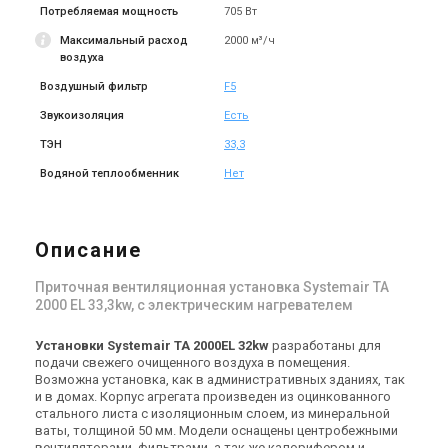
Купить
Купить
Потребляемая мощность
705 Вт
Максимальный расход
2000 м³/ч
Снят с производства
Снят с производства
воздуха
Оставить отзыв
Оставить отзыв
Воздушный фильтр
F5
Звукоизоляция
Есть
ТЭН
33,3
Водяной теплообменник
Нет
Швеция
Швеция
Приточная установка
Приточная установка
Systemair TA 1400 HW
Systemair TA 1400 EL 12kw
Цена
Цена
Описание
Цена по запросу
Цена по запросу
Купить
Купить
Приточная вентиляционная установка Systemair TA
2000 EL 33,3kw, с электрическим нагревателем
Снят с производства
Снят с производства
Оставить отзыв
Оставить отзыв
Установки
Systemair TA 2000EL 32kw
разработаны для
подачи свежего очищенного воздуха в помещения.
Возможна установка, как в административных зданиях, так
и в домах. Корпус агрегата произведен из оцинкованного
стального листа с изоляционным слоем, из минеральной
ваты, толщиной 50 мм. Модели оснащены центробежными
Швеция
Швеция
вентиляторами, фильтрами, а так же калорифером и