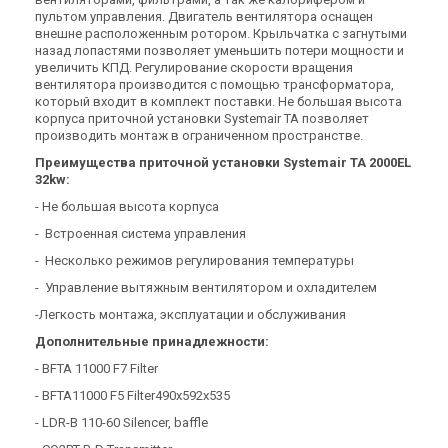
пультом управления. Двигатель вентилятора оснащен
Приточная установка
Приточная установка
внешне расположенным ротором. Крыльчатка с загнутыми
Systemair TA 1100 EL 8kw
Systemair TA 650 EL 5kw
назад лопастями позволяет уменьшить потери мощности и
Цена
Цена
увеличить КПД. Регулирование скорости вращения
Цена по запросу
Цена по запросу
вентилятора производится с помощью трансформатора,
Купить
Купить
который входит в комплект поставки. Не большая высота
корпуса приточной установки Systemair TA позволяет
производить монтаж в ограниченном пространстве.
Снят с производства
Снят с производства
(1)
Оставить отзыв
Преимущества приточной установки Systemair TA 2000EL
32kw:
- Не большая высота корпуса
- Встроенная система управления
- Несколько режимов регулирования температуры
Швеция
Швеция
Приточная установка
Приточная установка
- Управление вытяжным вентилятором и охладителем
Systemair TA 450 EL 3kw
Systemair TA 450 EL 3kW
-Легкость монтажа, эксплуатации и обслуживания
230V
Цена
Цена
Дополнительные принадлежности:
Цена по запросу
Цена по запросу
- BFTA 11000 F7 Filter
Купить
Купить
- BFTA11000 F5 Filter490x592x535
Снят с производства
- LDR-B 110-60 Silencer, baffle
Оставить отзыв