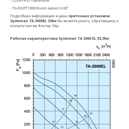
- CO2RT-R-D Transmitter
- TG-R5/PT1000 Room sensor 0-50°
Подробную информацию и цены
приточных установок
Systemair TA 2000EL 32kw
Вы можете узнать, обратившись к
консультантам Альтер Эйр.
Швеция
Приточная установка
Systemair TA 450 EL 3kW
Рабочая характеристика Systemair TA 2000 EL 33,3kw
400V 3N~
Цена
Цена по запросу
Купить