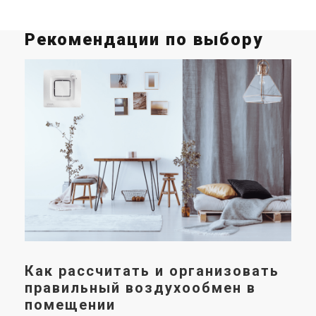
Рекомендации по выбору
М
в
п
х
Мон
под
нео
для
тех
пом
дос
как
Как рассчитать и организовать
ком
правильный воздухообмен в
помещении