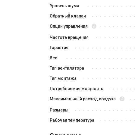
Уровень шума
Обратный клапан
Опции управления
Частота вращения
Гарантия
Вес
Испания
Тип вентилятора
Вентилятор для ванной
Ве
Soler&Palau SILENT-200 CZ SILVER
So
Тип монтажа
Цена
Це
Потребляемая мощность
6 345 грн
5 
Максимальный расход воздуха
Купить
Размеры
В наличии
В н
Отзывы 2
Рабочая температура