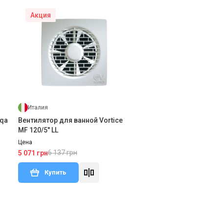
Акция
Италия
iqa
Вентилятор для ванной Vortice
MF 120/5" LL
Цена
6 137 грн
5 071 грн
Купить