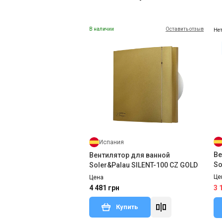
В наличии
Оставить отзыв
Нет
Испания
Ве
Вентилятор для ванной
So
Soler&Palau SILENT-100 CZ GOLD
Це
Цена
4 481 грн
3 
Купить