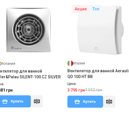
Акция
Топ
Италия
Испания
Вентилятор для ванной Aeraul
нтилятор для ванной
QD 100 HT BB
ler&Palau SILENT-100 CZ SILVER
Цена
на
4 042 грн
481 грн
3 795 грн
Купить
Купить