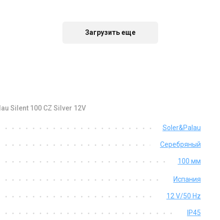
аличии
В наличии
Отзывы 2
Отзыв
Загрузить еще
 Silent 100 CZ Silver 12V
Испания
Испания
Soler&Palau
нтилятор для ванной
Вентилятор для ванной
Серебряный
ler&Palau SILENT-300 CZ
Soler&Palau SILENT-300 CZ PLU
на
Цена
100 мм
236 грн
7 984 грн
Испания
Купить
Купить
12 V/50 Hz
IP45
аличии
В наличии
Отзывы 3
Отзыв