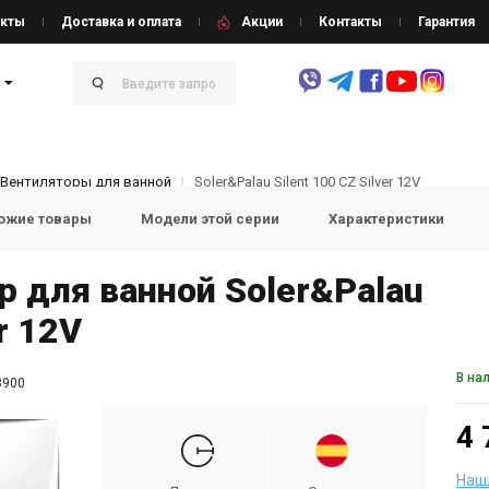
кты
Доставка и оплата
Акции
Контакты
Гарантия
Вентиляторы для ванной
Soler&Palau Silent 100 CZ Silver 12V
ожие товары
Модели этой серии
Характеристики
р для ванной Soler&Palau
er 12V
В на
3900
4 
Наш