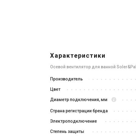
В наличии
В н
Отзывы 3
Характеристики
Осевой вентилятор для ванной Soler&Palau
Испания
Производитель
Вентилятор для ванной
Ве
Цвет
Soler&Palau SILENT-200 CZ
So
Цена
Це
Диаметр подключения, мм
4 880 грн
7 
Страна регистрации бренда
Купить
Электроподключение
Степень защиты
В наличии
Оставить отзыв
В н