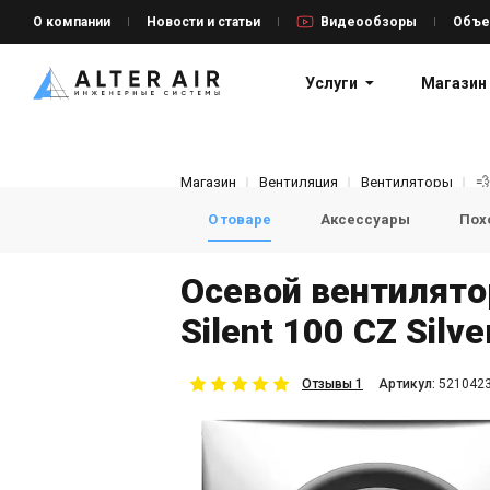
О компании
Новости и статьи
Видеообзоры
Объе
Услуги
Магазин
Магазин
Вентиляция
Вентиляторы

О товаре
Аксессуары
Пох
Осевой вентилято
Silent 100 CZ Silv
Отзывы 1
Aртикул:
521042