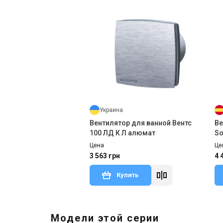
Украина
Вентилятор для ванной Вентс
Ве
100 ЛД К Л алюмат
So
Цена
Це
3 563 грн
4 
Купить
Модели этой серии