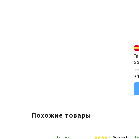
Ти
So
Це
7 
Похожие товары
В наличии
В н
Отзывы 1