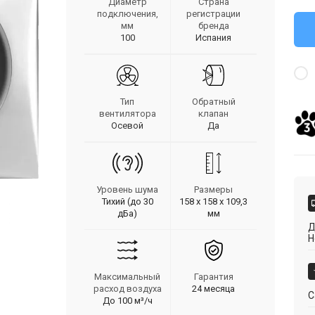
Диаметр
Страна
подключения,
регистрации
мм
бренда
100
Испания
Тип
Обратный
вентилятора
клапан
Осевой
Да
Уровень шума
Размеры
Тихий (до 30
158 х 158 х 109,3
дБа)
мм
Д
Н
Максимальный
Гарантия
расход воздуха
24 месяца
С
До 100 м³/ч