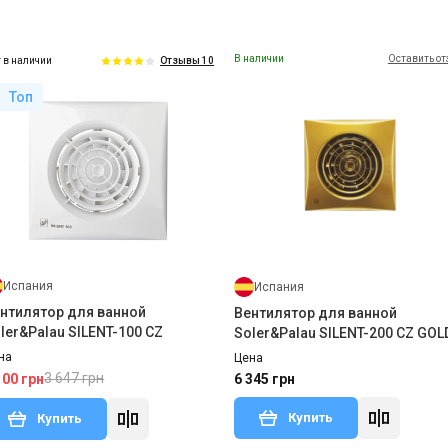
В наличии
Оставить о
 в наличии
Отзывы 10
Топ
Испания
Испания
нтилятор для ванной
Вентилятор для ванной
ler&Palau SILENT-100 CZ
Soler&Palau SILENT-200 CZ GOL
на
Цена
3 647 грн
100 грн
6 345 грн
Купить
Купить