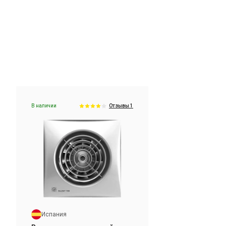
В наличии
ы 2
Отзывы 2
В наличии
Отзывы 1
Испания
Вентилятор для ванной
S
Soler&Palau SILENT-100 CZ SILVER
Цена
4 481 грн
Купить
Испания
В наличии
ы 1
Отзывы 2