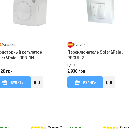
Испания
Испания
ристорный регулятор
Переключатель Soler&Palau
ler&Palau REB-1N
REGUL-2
на
Цена
128 грн
2 938 грн
Купить
Купить
аличии
В наличии
Отзывы 2
Отзыв