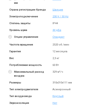
мм
Страна регистрации бренда
Швеция
Швеция
Швеция
Электроподключение
230 V / 50 Hz
Канальный вентилятор
Канальный вентилятор
Степень защиты
IP44
Ostberg KVFU 200 B1
Ostberg KVFU 250 A1-v1
Цена
Цена
Уровень шума
44 дБа
19 591 грн
16 495 грн
Опции управления
Стандарт
Купить
Купить
Частота вращения
2520 об./мин
В наличии
Оставить отзыв
Нет в наличии
Оставить отзыв
Гарантия
12 месяцев
Вес
2,5 кг
Потребляемая мощность
60 Вт
Максимальный расход
329 м³/ч
воздуха
Швеция
Швеция
Размеры
310x310x111 мм
Канальный вентилятор
Канальный вентилятор
Ostberg KVFU 250 B1
Ostberg KVFU 315 B
Тип электродвигателя
Асинхронный
Цена
Цена
Тип воздуховода
Круглый
20 178 грн
21 886 грн
Звукоизоляция
Купить
Нет
Купить