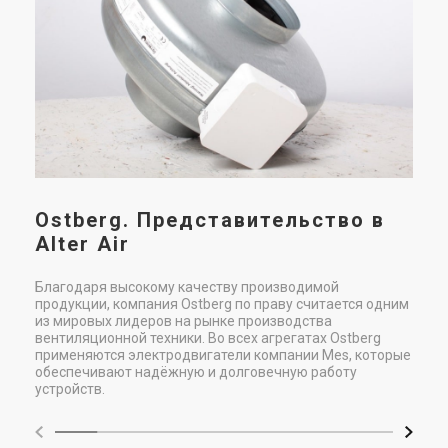
у
и
При
рас
сис
сис
при
Ostberg. Представительство в
Alter Air
Благодаря высокому качеству производимой
продукции, компания Ostberg по праву считается одним
из мировых лидеров на рынке производства
вентиляционной техники. Во всех агрегатах Ostberg
применяются электродвигатели компании Mes, которые
обеспечивают надёжную и долговечную работу
устройств.