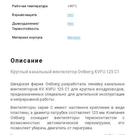
Рабочая температура
+80°С
В наличии
Оставить отзыв
Взрывозащита
Нет
Дымоудаление/
Нет
Термостойкость
Материал корпуса
Металл
Швеция
Канальный вентилятор
Описание
Ostberg KVFU 315 C1
Цена
Круглый канальный вентилятор Ostberg KVFU 125 C1
25 570 грн
Купить
Шведская фирма Ostberg разработала линейку канальных
вентиляторов KV KVFU 125 C1 для круглых воздуховодов,
предназначенных специально для длительной эксплуатации
и непрерывной работы.
Вентиляторы серии С имеют настенное крепление в виде
пластины, а диаметр патрубки составляет 125 мм. Компания
Ostberg оснащает вентиляторы термоконтактом с
возможностью автоматической перезагрузки, это
позволяет уберечь двигатель от перегрева.