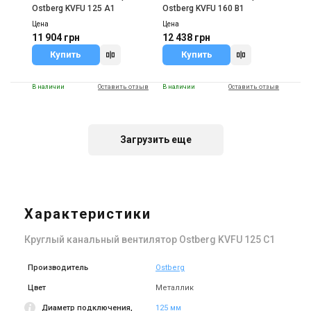
Ostberg KVFU 125 A1
Ostberg KVFU 160 B1
Цена
Цена
11 904 грн
12 438 грн
Купить
Купить
В наличии
Оставить отзыв
В наличии
Оставить отзыв
Загрузить еще
Швеция
Швеция
Канальный вентилятор
Канальный вентилятор
Ostberg KVFU 160 C1
Ostberg KVFU 200 A1-v1
Характеристики
Цена
Цена
14 520 грн
15 854 грн
Круглый канальный вентилятор Ostberg KVFU 125 C1
Купить
Купить
Производитель
Ostberg
В наличии
Оставить отзыв
В наличии
Оставить отзыв
Цвет
Металлик
Диаметр подключения,
125 мм