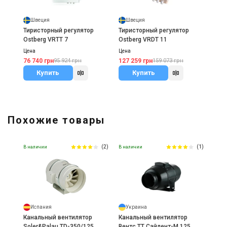
Швеция
Швеция
Тиристорный регулятор
Тиристорный регулятор
Ostberg VRTT 7
Ostberg VRDT 11
Цена
Цена
76 740 грн
127 259 грн
95 924 грн
159 073 грн
Купить
Купить
Похожие товары
(2)
(1)
В наличии
В наличии
Испания
Украина
Канальный вентилятор
Канальный вентилятор
Soler&Palau TD-350/125
Вентс ТТ Сайлент-М 125