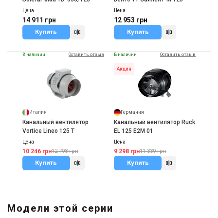
Цена
Цена
14 911 грн
12 953 грн
Купить
Купить
В наличии
Оставить отзыв
В наличии
Оставить отзыв
Акция
Италия
Германия
Канальный вентилятор
Канальный вентилятор Ruck
Vortice Lineo 125 T
EL 125 E2M 01
Цена
Цена
10 246 грн
9 298 грн
12 798 грн
11 339 грн
Купить
Купить
Модели этой серии