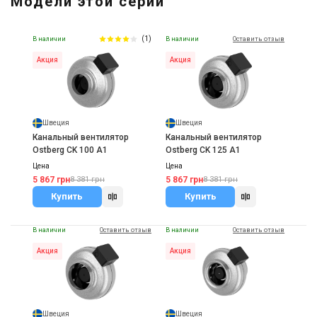
Модели этой серии
Цена
7 734 грн
(1)
В наличии
В наличии
Оставить отзыв
Купить
Акция
Акция
Швеция
Швеция
Канальный вентилятор
Канальный вентилятор
Ostberg CK 100 A1
Ostberg CK 125 A1
Цена
Цена
5 867 грн
5 867 грн
8 381 грн
8 381 грн
Купить
Купить
В наличии
Оставить отзыв
В наличии
Оставить отзыв
Акция
Акция
Швеция
Швеция