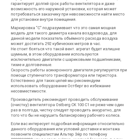
гарантирует долгий срок работы вентилятора и даже
возможность его наружной установки, которая может
потребоваться заказчику при невозможности найти место
для установки внутри помещения.
Маркировка "С" подразумевает что это самая мощная
модель для такого диаметра канала воздуховода, для
данной модели показатель объёмного расхода воздуха
может достигать 292 кубических метров в час.
Не стоит бояться что такой вент. агрегат будет излишне
шумным, в этом оборудовании используются
исключительно двигатели с шариковыми подшипниками,
тихие и долговечные.
Скорость работы асинхронного двигателя регулируется при
помощи ступенчатого трансформатора или тиристора.
Естественно для таких целей мы рекомендуем
использовать оборудование Остберг во избежание
несовместимости.
Производитель рекомендует проводить обслуживание
(очистку) вентилятора Ostberg CK 100 С1 не реже чем один
раз в полгода, чистку следует проводить аккуратно, для
того что бы не нарушить балансировку рабочего колеса.
Если вас интересует подробная информация относительно
данного оборудования или условий доставки и монтажа
позвоните специалистам Альтер Эйр по телефону