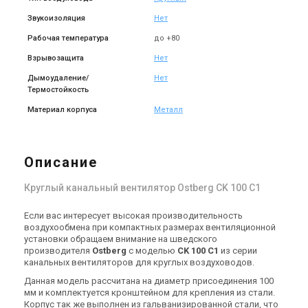
Купить
Купить
Звукоизоляция
Нет
Рабочая температура
до +80
(1)
В наличии
Взрывозащита
Нет
Акция
Дымоудаление/
Нет
Термостойкость
Материал корпуса
Металл
Швеция
Канальный вентилятор
Ostberg CK 315 C1
Описание
Цена
13 265 грн
18 950 грн
Круглый канальный вентилятор Ostberg CK 100 С1
Купить
Если вас интересует высокая производительность
воздухообмена при компактных размерах вентиляционной
установки обращаем внимание на шведского
производителя
Ostberg
с моделью
CK 100 С1
из серии
канальных вентиляторов для круглых воздуховодов.
Данная модель рассчитана на диаметр присоединения 100
мм и комплектуется кронштейном для крепления из стали.
Корпус так же выполнен из гальванизированной стали, что