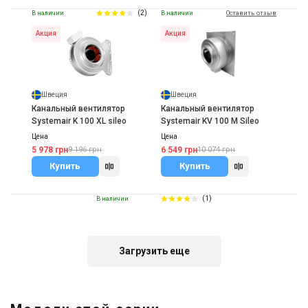
(2)
В наличии
В наличии
Оставить отзыв
Акция
Акция
Швеция
Швеция
Канальный вентилятор
Канальный вентилятор
Systemair K 100 XL sileo
Systemair KV 100 M Sileo
Цена
Цена
5 978 грн
6 549 грн
9 196 грн
10 074 грн
Купить
Купить
(1)
В наличии
Загрузить еще
Испания
Канальный вентилятор
Soler&Palau VENT-100NK