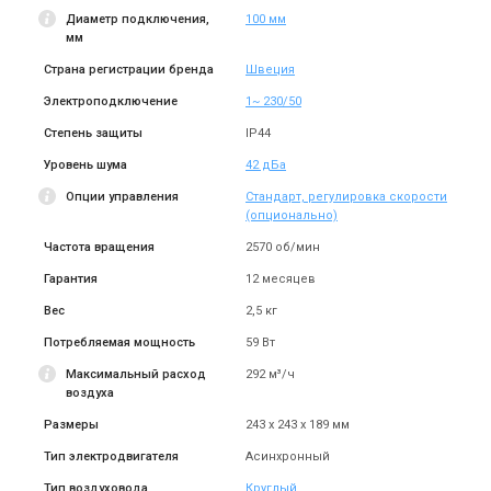
Диаметр подключения,
100 мм
мм
Страна регистрации бренда
Швеция
Швеция
Швеция
Электроподключение
1~ 230/50
Канальный вентилятор
Канальный вентилятор
Степень защиты
IP44
Ostberg CK 200 B1
Ostberg CK 250 A1-v1
Цена
Цена
Уровень шума
42 дБа
10 052 грн
8 258 грн
14 360 грн
11 797 грн
Опции управления
Стандарт, регулировка скорости
Купить
Купить
(опционально)
Частота вращения
2570 об/мин
В наличии
Оставить отзыв
Нет в наличии
Оставить отзыв
Гарантия
12 месяцев
Акция
Вес
2,5 кг
Потребляемая мощность
59 Вт
Максимальный расход
292 м³/ч
Швеция
воздуха
Швеция
Канальный вентилятор
Канальный вентилятор
Размеры
243 х 243 х 189 мм
Ostberg CK 250 B1
Ostberg CK 315 B
Тип электродвигателя
Асинхронный
Цена
Цена
14 413 грн
11 360 грн
16 228 грн
Тип воздуховода
Круглый