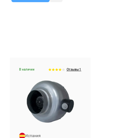
тзыв
В наличии
Оставить отзыв
В наличии
Отзывы 1
Испания
Канальный вентилятор
Soler&Palau VENT-200NK
Цена
12 997 грн
Купить
Испания
тзыв