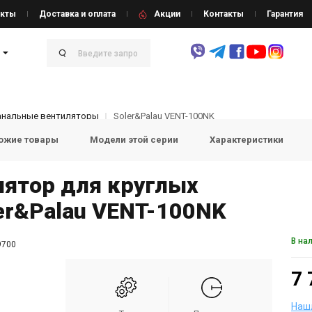
кты
Доставка и оплата
Акции
Контакты
Гарантия
анальные вентиляторы
Soler&Palau VENT-100NK
ожие товары
Модели этой серии
Характеристики
лятор для круглых
er&Palau VENT-100NK
В на
9700
7 
Наш