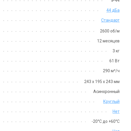
IP44
44 дБа
Стандарт
2600 об/м
12 месяцев
3 кг
61 Вт
Испания
Испания
290 м³/ч
нальный вентилятор
Канальный вентилятор
ler&Palau VENT-160NK
Soler&Palau VENT-160 B
243 х 195 х 243 мм
на
Цена
Асинхронный
708 грн
Цена по запросу
Круглый
Купить
Купить
Нет
Снят с производства
Оставить о
аличии
Отзывы 1
-20°С до +60°С