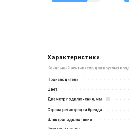
Снят с производства
Оставить отзыв
В н
Характеристики
Канальный вентилятор для круглых воз
Испания
Производитель
Канальный вентилятор
Ка
Цвет
Soler&Palau VENT-315 L
So
Цена
Це
Диаметр подключения, мм
Цена по запросу
16
Страна регистрации бренда
Купить
Электроподключение
Снят с производства
Оставить отзыв
В н