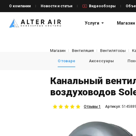
О компании
Новости и статьи
Видеообзоры
Объе
Услуги
Магазин
Магазин
Вентиляция
Вентиляторы
К
О товаре
Аксессуары
Пох
Канальный венти
воздуховодов Sol
Отзывы 1
Aртикул:
514588