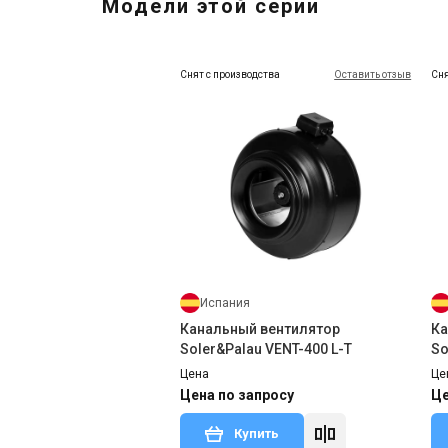
Модели этой серии
Снят с производства
Оставить отзыв
Сня
Испания
Канальный вентилятор
Ка
Soler&Palau VENT-400 L-T
So
Цена
Це
Цена по запросу
Це
Купить