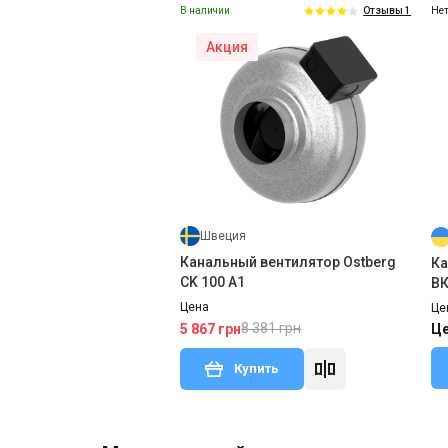
В наличии
Нет
Отзывы 1
Акция
Швеция
Канальный вентилятор Ostberg
Ка
CK 100 A1
ВК
Цена
Це
8 381 грн
5 867 грн
Це
Купить