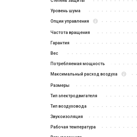
Степень защиты
Уровень шума
Опции управления
Частота вращения
Гарантия
Вес
Потребляемая мощность
Испания
Максимальный расход воздуха
Канальный вентилятор
Ка
Soler&Palau VENT-200 B
So
Размеры
Цена
Це
Тип электродвигателя
Цена по запросу
9 
Тип воздуховода
Купить
Звукоизоляция
Снят с производства
Оставить отзыв
В н
Рабочая температура