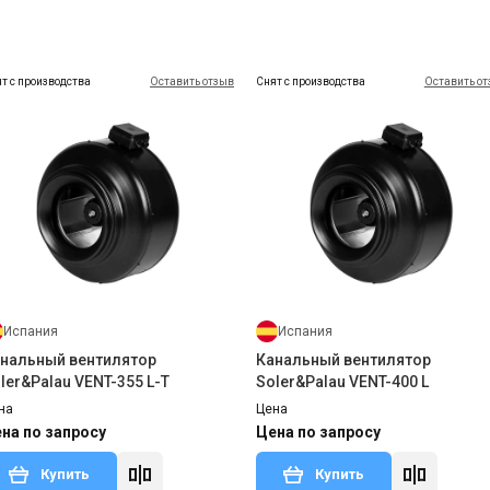
т с производства
Оставить отзыв
Снят с производства
Оставить о
Испания
Испания
нальный вентилятор
Канальный вентилятор
ler&Palau VENT-355 L-T
Soler&Palau VENT-400 L
на
Цена
на по запросу
Цена по запросу
Купить
Купить