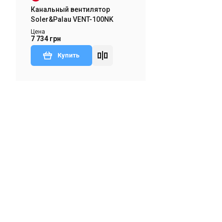
В наличии
Отзывы 1
Канальный вентилятор
Soler&Palau VENT-100NK
Цена
7 734 грн
Купить
Испания
Канальный вентилятор
Soler&Palau VENT-150NK
Цена
9 708 грн
Купить
тзыв
Снят с производства
Оставить отзыв