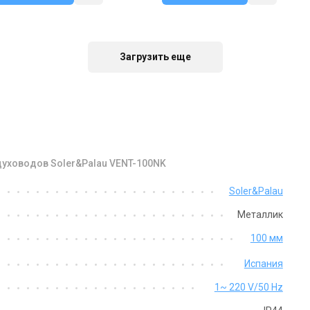
аличии
Оставить отзыв
В наличии
Оставить о
Загрузить еще
духоводов Soler&Palau VENT-100NK
Испания
Испания
Soler&Palau
нальный вентилятор
Канальный вентилятор
Металлик
ler&Palau VENT-315NK
Soler&Palau VENT-250NK
на
Цена
100 мм
 288 грн
12 997 грн
Испания
Купить
Купить
1~ 220 V/50 Hz
аличии
Оставить отзыв
Снят с производства
Оставить о