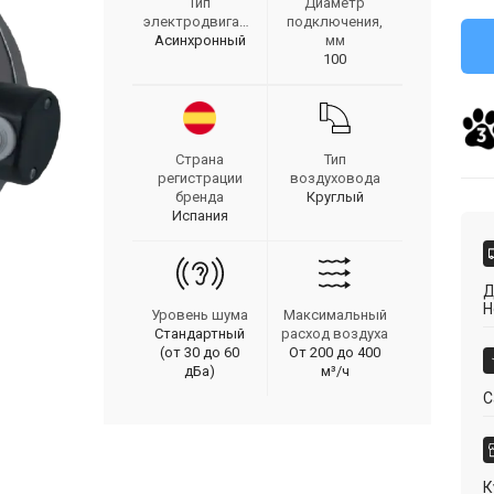
Тип
Диаметр
электродвигателя
подключения,
Асинхронный
мм
100
Страна
Тип
регистрации
воздуховода
бренда
Круглый
Испания
Д
Н
Уровень шума
Максимальный
Стандартный
расход воздуха
(от 30 до 60
От 200 до 400
дБа)
м³/ч
С
К