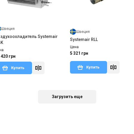
Швеция
Швеция
здухоохладитель Systemair
Systemair RLL
GK
Цена
на
5 321 грн
 420 грн
Купить
Купить
В наличии
Отзывы 1
Загрузить еще