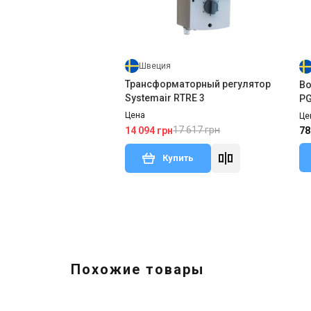
Швеция
Трансформаторный регулятор
Во
Systemair RTRE 3
P
Цена
Це
17 617 грн
14 094 грн
78
Купить
Похожие товары