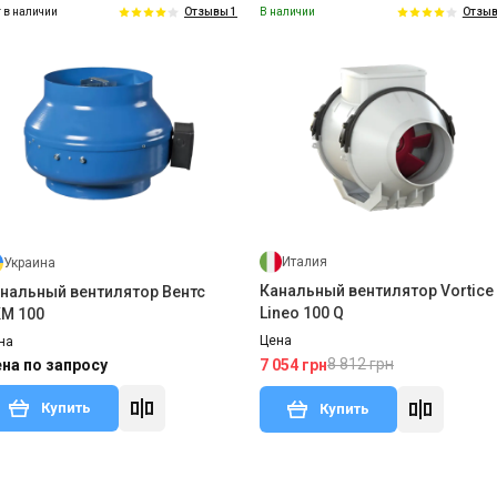
 в наличии
В наличии
Отзывы 1
Отзыв
Испания
Тиристорный регулятор
Soler&Palau REB-1NE
Цена
6 725 грн
Купить
Италия
Украина
Канальный вентилятор Vortice
нальный вентилятор Вентс
Lineo 100 Q
М 100
Цена
на
8 812 грн
на по запросу
7 054 грн
Купить
Купить