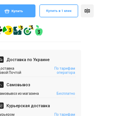
Купить в 1 клик
Купить
Доставка по Украине
оставка
По тарифам
овой Почтой
оператора
Cамовывоз
амовывоз из магазина
Бесплатно
Курьерская доставка
урьером
По тарифам