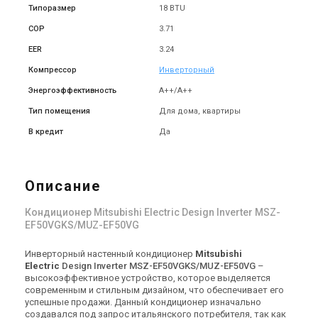
Япония
Япония
Типоразмер
18 BTU
Настенный кондиционер
Настенный кондиционер
СOP
3.71
Mitsubishi Electric Design
Mitsubishi Electric Design
Inverter MSZ-
Inverter MSZ-
Цена
Цена
EER
3.24
EF42VGKW/MUZ-EF42VG
EF50VGKW/MUZ-EF50VG
93 521 грн
103 955 грн
110 024 грн
122 300 грн
Компрессор
Инверторный
Купить
Купить
Энергоэффективность
А++/А++
Тип помещения
Для дома, квартиры
В кредит
Да
Описание
Кондиционер Mitsubishi Electric Design Inverter MSZ-
EF50VGKS/MUZ-EF50VG
Инверторный настенный кондиционер
Mitsubishi
Electric
Design Inverter MSZ-EF50VGKS/MUZ-EF50VG
–
высокоэффективное устройство, которое выделяется
современным и стильным дизайном, что обеспечивает его
успешные продажи. Данный кондиционер изначально
создавался под запрос итальянского потребителя, так как