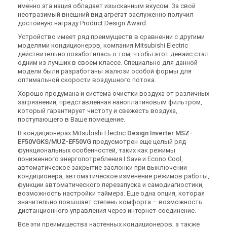
именно эта нация обладает изысканным вкусом. За свой
неотразимый внешний вид агрегат заслуженно получил
достойную награду Product Design Award.
Устройство имеет ряд преимуществ в сравнении с другими
моделями кондиционеров, компания Mitsubishi Electric
действительно позаботилась о том, чтобы этот девайс стал
одним из лучших в своем классе. Специально для данной
модели были разработаны жалюзи особой формы для
оптимальной скорости воздушного потока.
Хорошо продумана и система очистки воздуха от различных
загрязнений, представленная наноплатиновым фильтром,
который гарантирует чистоту и свежесть воздуха,
поступающего в Ваше помещение.
В кондиционерах Mitsubishi Electric
Design Inverter MSZ-
EF50VGKS/MUZ-EF50VG
предусмотрен еще целый ряд
функциональных особенностей, таких как режимы
пониженного энергопотребления I Save и Econo Cool,
автоматическое закрытие заслонки при выключении
кондиционера, автоматическое изменение режимов работы,
функции автоматического перезапуска и самодиагностики,
возможность настройки таймера. Еще одна опция, которая
значительно повышает степень комфорта – возможность
дистанционного управления через интернет-соединение.
Все эти преимущества настенных кондиционеров, а также