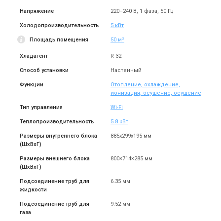
Купить
Купить
Напряжение
220–240 B, 1 фаза, 50 Гц
Холодопроизводительность
5 кВт
(1)
В наличии
Оставить отзыв
В наличии
Площадь помещения
50 м²
Акция
Акция
Хладагент
R-32
Способ установки
Настенный
Функции
Отопление, охлаждение,
Япония
Япония
ионизация, осушение, осушение
Настенный кондиционер
Настенный кондиционер
Тип управления
Wi-Fi
Mitsubishi Electric Design
Mitsubishi Electric Design
Inverter MSZ-
Inverter MSZ-
Цена
Цена
Теплопроизводительность
5.8 кВт
EF25VGKW/MUZ-EF25VG
EF35VGKW/MUZ-EF35VG
62 567 грн
77 273 грн
73 608 грн
90 909 грн
Размеры внутреннего блока
885x299x195 мм
Купить
Купить
(ШxВxГ)
Размеры внешнего блока
800×714×285 мм
(1)
В наличии
В наличии
Оставить отзыв
(ШxВxГ)
Акция
Акция
Подсоединение труб для
6.35 мм
жидкости
Подсоединение труб для
9.52 мм
газа