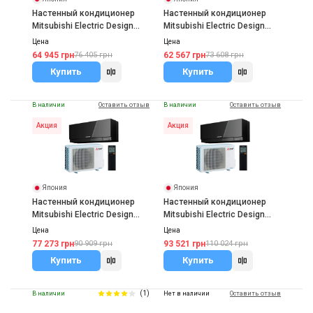
Настенный кондиционер
Настенный кондиционер
Mitsubishi Electric Design
Mitsubishi Electric Design
Inverter MSZ-
Inverter MSZ-
Цена
Цена
EF25VGKS/MUZ-EF25VG
EF25VGKB/MUZ-EF25VG
64 945 грн
62 567 грн
76 405 грн
73 608 грн
Купить
Купить
В наличии
Оставить отзыв
В наличии
Оставить отзыв
Акция
Акция
Япония
Япония
Настенный кондиционер
Настенный кондиционер
Mitsubishi Electric Design
Mitsubishi Electric Design
Inverter MSZ-
Inverter MSZ-
Цена
Цена
EF35VGKB/MUZ-EF35VG
EF42VGKB/MUZ-EF42VG
77 273 грн
93 521 грн
90 909 грн
110 024 грн
Купить
Купить
(1)
В наличии
Нет в наличии
Оставить отзыв