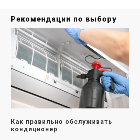
Рекомендации по выбору
Р
к
к
к
Пра
эфф
пот
над
пра
как
Вед
ком
Как правильно обслуживать
кондиционер