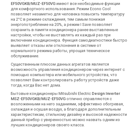
EF50VGKB/MUZ-EF50VG
имеют все необходимые функции
для комфортного использования. Режим Econo Cool
позволяет незаметно для человека повысить температуру
на 2°C в режиме охлаждения, тем самым понижая
энергопотребление на 20%, а режим I Save позволяет
сохранить в памяти кондиционера ранее выставленные
настройки, чтобы не выставлять их каждый раз при
включении кондиционера. Функция самодиагностики быстро
выявляет отказы или отклонения в системе от
нормального режима работы, упрощая техническое
обслуживание.
Существенным плюсом данных агрегатов является
возможность управления кондиционером через интернет с
помощью компьютера или мобильного устройства, что
позволяет Вам контролировать работу устройств даже
тогда, когда Вас нет дома.
Бытовые кондиционеры Mitsubishi Electric
Design Inverter
MSZ-EF50VGKB/MUZ-EF50VG
отлично справляются с
возложенными на него заданиями, эффективно обогревая,
охлаждая и осушая воздух, а благодаря дополнительным
характеристикам, стильному дизайну и высокой надежности
данный прибор с уверенностью можно назвать одним из
лучших кондиционеров своего класса.