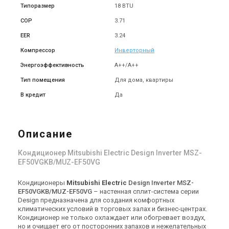
Япония
Япония
Типоразмер
18 BTU
Настенный кондиционер
Настенный кондиционер
СOP
3.71
Mitsubishi Electric Design
Mitsubishi Electric Design
Inverter MSZ-
Inverter MSZ-
Цена
Цена
EER
3.24
EF42VGKW/MUZ-EF42VG
EF50VGKW/MUZ-EF50VG
93 521 грн
103 955 грн
110 024 грн
122 300 грн
Компрессор
Инверторный
Купить
Купить
Энергоэффективность
А++/А++
Тип помещения
Для дома, квартиры
В кредит
Да
Описание
Кондиционер Mitsubishi Electric Design Inverter MSZ-
EF50VGKB/MUZ-EF50VG
Кондиционеры
Mitsubishi Electric
Design Inverter MSZ-
EF50VGKB/MUZ-EF50VG
– настенная сплит-система серии
Design предназначена для создания комфортных
климатических условий в торговых залах и бизнес-центрах.
Кондиционер не только охлаждает или обогревает воздух,
но и очищает его от посторонних запахов и нежелательных