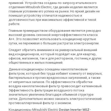
примесей. Устройства созданы по запросу итальянского
отделения Mitsubishi Electric, где дизайн изделия является
главным условием его успеха на рынке. Но яркий дизайн не
помешал устройству отличатся надежностью и
долговечностью при максимально эффективной и тихой
работе.
Главным преимуществом оборудования является рекордно
высокий уровень сезонной энергоэффективности класса
A++. Это позволяет использовать кондиционер круглые
сутки, не переживая о больших растратах электроэнергии.
Следует обратить внимание и на универсальный внешний
вид кондиционеров, который подойдет как для квартир,
офисов, магазинов, так и для ресторанов, гостиниц и других
общественных и жилых помещений.
Данные кондиционеры оснащены наноплатиновым
фильтром, который без труда избавит комнату от вирусных,
бактериальных и прочих вредоносных загрязнений, а также
от неприятных запахов. По эффективности обработки
воздуха наноплатиновый фильтр превосходит катехиновый.
Эффективность фильтрации воздушного потока
значительно увеличена благодаря объемной структуре
сетки. Дополнительно можно заказать электростатический
противоаллергенный фильтр с энзимом.
Кондиционеры Mitsubishi Electric
Design Inverter MSZ-