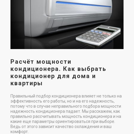
Сис
вида
Расчёт мощности
кондиционера. Как выбрать
кондиционер для дома и
квартиры
Правильный подбор кондиционера влияет не только на
эффективность его работы, но и на его надежность,
потому что в случае неправильного подбора мощности
надежность кондиционера падает. Мы расскажем, как
правильно рассчитывать мощность кондиционера и на
какие еще параметры ориентироваться при выборе.
Ведь от этого зависит качество охлаждения и ваш
комфорт.