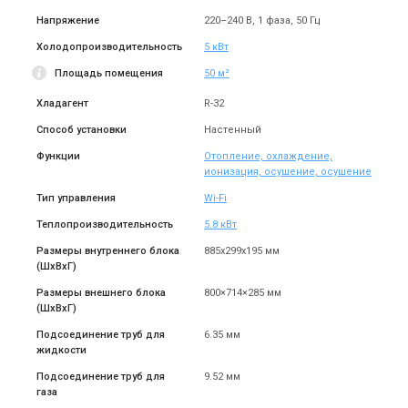
Купить
Купить
Напряжение
220–240 B, 1 фаза, 50 Гц
Холодопроизводительность
5 кВт
(1)
В наличии
Оставить отзыв
В наличии
Площадь помещения
50 м²
Акция
Акция
Хладагент
R-32
Способ установки
Настенный
Функции
Отопление, охлаждение,
Япония
Япония
ионизация, осушение, осушение
Настенный кондиционер
Настенный кондиционер
Тип управления
Wi-Fi
Mitsubishi Electric Design
Mitsubishi Electric Design
Inverter MSZ-
Inverter MSZ-
Цена
Цена
Теплопроизводительность
5.8 кВт
EF25VGKW/MUZ-EF25VG
EF35VGKW/MUZ-EF35VG
62 567 грн
77 273 грн
73 608 грн
90 909 грн
Размеры внутреннего блока
885x299x195 мм
Купить
Купить
(ШxВxГ)
Размеры внешнего блока
800×714×285 мм
(1)
В наличии
В наличии
Оставить отзыв
(ШxВxГ)
Акция
Акция
Подсоединение труб для
6.35 мм
жидкости
Подсоединение труб для
9.52 мм
газа