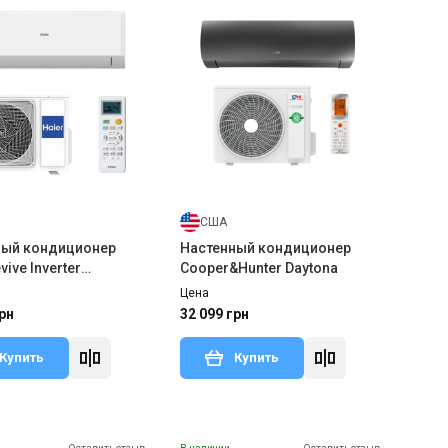
США
ный кондиционер
Настенный кондиционер
vive Inverter
Cooper&Hunter Daytona
BHRA/1U25YERFRA
Цена
рн
32 099 грн
Купить
Купить