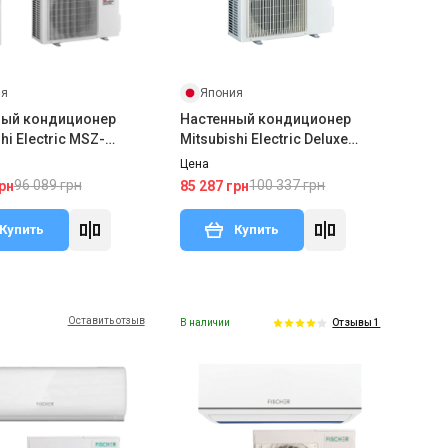
ия
Япония
ный кондиционер
Настенный кондиционер
hi Electric MSZ-
Mitsubishi Electric Deluxe
2W/MUZ-LN25VG2
Inverter MSZ-FT35VGK/MUZ-
Цена
FT35VGHZ
96 089 грн
100 337 грн
рн
85 287 грн
Купить
Купить
Оставить отзыв
В наличии
Отзывы 1