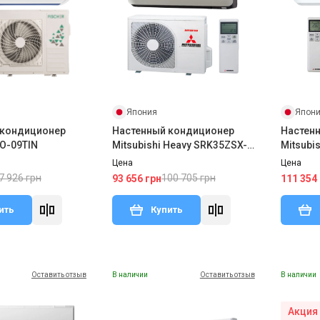
Япония
Япон
 кондиционер
Настенный кондиционер
Настен
FO-09TIN
Mitsubishi Heavy SRK35ZSX-
Mitsubi
WT/SRC35ZSX-W
W/SRC6
Цена
Цена
7 926 грн
100 705 грн
93 656 грн
111 354
ить
Купить
Оставить отзыв
В наличии
Оставить отзыв
В наличии
Акция