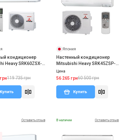
ия
Япония
ный кондиционер
Настенный кондиционер
shi Heavy SRK60ZSX-
Mitsubishi Heavy SRK45ZSP-
0ZSX-W2(3)
W(1)/SRC45ZSP-W(1)
Цена
119 735 грн
60 500 грн
 грн
56 265 грн
Купить
Купить
Оставить отзыв
В наличии
Оставить отзыв