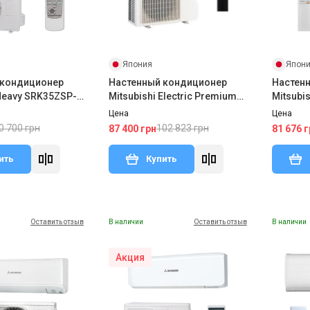
Япония
Япон
 кондиционер
Настенный кондиционер
Настен
 Heavy SRK35ZSP-
Mitsubishi Electric Premium
Mitsubis
ZSP-W(1)
Inverter MSZ-LN25VG2B/MUZ-
LN25VG
Цена
Цена
LN25VG2
0 700 грн
102 823 грн
87 400 грн
81 676 г
ить
Купить
Оставить отзыв
В наличии
Оставить отзыв
В наличии
Акция