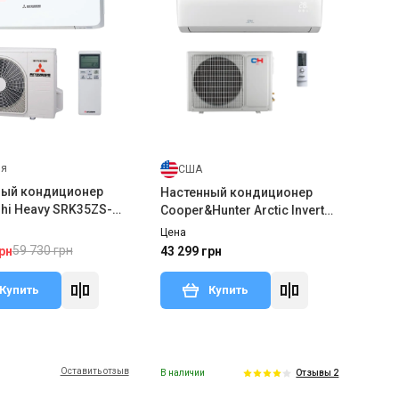
ия
США
ный кондиционер
Настенный кондиционер
shi Heavy SRK35ZS-
Cooper&Hunter Arctic Inverter
5ZS-W2
CH-S18FTXLA2-NG WI-FI R32
Цена
59 730 грн
рн
43 299 грн
Купить
Купить
Оставить отзыв
В наличии
Отзывы 2