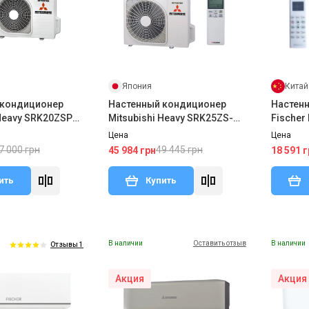
Япония
Китай
 кондиционер
Настенный кондиционер
Настен
 Heavy SRK20ZSPR-
Mitsubishi Heavy SRK25ZS-
Fischer
PR-S
W/SRC25ZS-W2
Цена
Цена
7 000 грн
49 445 грн
45 984 грн
18 591 г
ить
Купить
В наличии
Оставить отзыв
В наличии
Отзывы 1
Акция
Акция