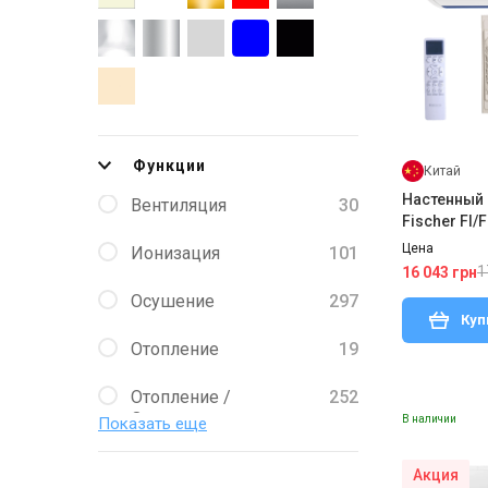
Функции
Китай
Настенный
Вентиляция
30
Fischer FI/
Цена
Ионизация
101
1
16 043 грн
Осушение
297
Куп
Отопление
19
Отопление /
252
Охлаждение
В наличии
Показать еще
Охлаждение
78
Акция