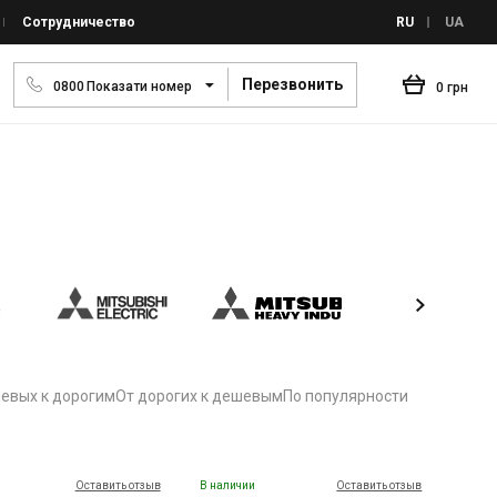
Сотрудничество
RU
UA
Перезвонить
0
8
0
0
Показати номер
0 грн
евых к дорогим
От дорогих к дешевым
По популярности
Оставить отзыв
В наличии
Оставить отзыв