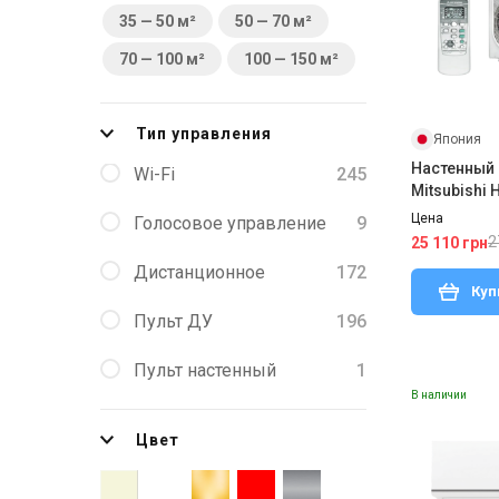
35 — 50 м²
50 — 70 м²
70 — 100 м²
100 — 150 м²
Тип управления
Япония
Настенный
Wi-Fi
245
Mitsubishi
S/SRC20ZS
Цена
Голосовое управление
9
2
25 110 грн
Дистанционное
172
Куп
Пульт ДУ
196
Пульт настенный
1
В наличии
Цвет