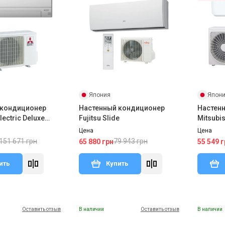
Япония
Япон
 кондиционер
Настенный кондиционер
Настен
lectric Deluxe
Fujitsu Slide
Mitsubi
SZ-FT50VGK/MUZ-
W/SRC3
Цена
Цена
151 671 грн
79 943 грн
65 880 грн
55 549 г
ить
Купить
Оставить отзыв
В наличии
Оставить отзыв
В наличии