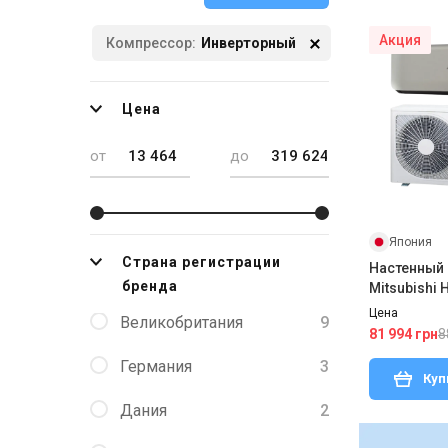
Акция
Компрессор:
Инверторный
Цена
от
до
Япония
Страна регистрации
Настенный
бренда
Mitsubishi
WT/SRC25Z
Цена
Великобритания
9
8
81 994 грн
Германия
3
Куп
Дания
2