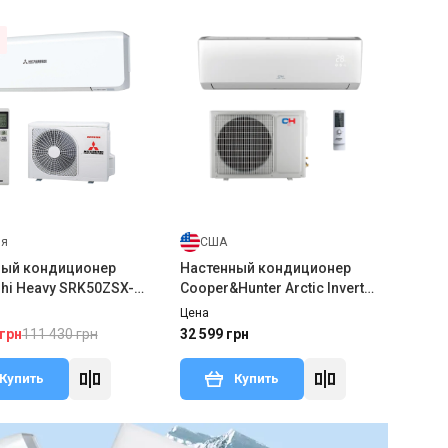
ия
США
ный кондиционер
Настенный кондиционер
shi Heavy SRK50ZSX-
Cooper&Hunter Arctic Inverter
0ZSX-W2(3)
CH-S12FTXLA2-NG
Цена
111 430 грн
 грн
32 599 грн
Купить
Купить