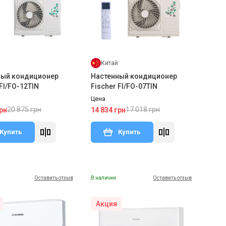
Китай
ный кондиционер
Настенный кондиционер
 FI/FO-12TIN
Fischer FI/FO-07TIN
Цена
20 875 грн
17 018 грн
рн
14 834 грн
Купить
Купить
Оставить отзыв
В наличии
Оставить отзыв
Акция