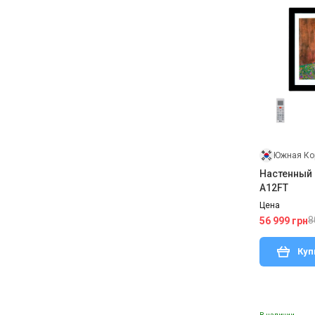
Южная Ко
Настенный
A12FT
Цена
8
56 999 грн
Куп