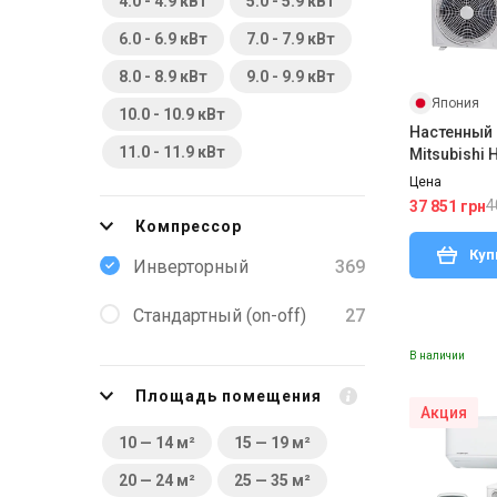
4.0 - 4.9 кВт
5.0 - 5.9 кВт
6.0 - 6.9 кВт
7.0 - 7.9 кВт
8.0 - 8.9 кВт
9.0 - 9.9 кВт
Япония
10.0 - 10.9 кВт
Настенный
11.0 - 11.9 кВт
Mitsubishi
W(1)/SRC35
Цена
4
37 851 грн
Компрессор
Куп
Инверторный
369
Стандартный (on-off)
27
В наличии
Площадь помещения
Акция
10 — 14 м²
15 — 19 м²
20 — 24 м²
25 — 35 м²