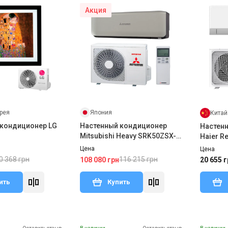
Акция
рея
Япония
Китай
 кондиционер LG
Настенный кондиционер
Настен
Mitsubishi Heavy SRK50ZSX-
Haier Re
WT/SRC50ZSX-W2(3)
AS25RH
Цена
Цена
0 368 грн
116 215 грн
108 080 грн
20 655 г
ить
Купить