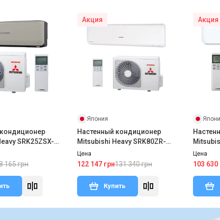
Акция
Акция
Япония
Япон
 кондиционер
Настенный кондиционер
Настен
 Heavy SRK25ZSX-
Mitsubishi Heavy SRK80ZR-
Mitsubi
SX-W
W/SRC80ZR-W
W/SRC5
Цена
Цена
8 165 грн
131 340 грн
122 147 грн
103 630
ить
Купить