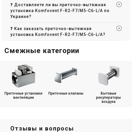
❓ Доставляете ли вы приточно-вытяжная
установка Komfovent F-R2-F7/M5-C6-L/A по
В наличии
Оставить отзыв
В наличии
Оставить отзыв
Украине?
❓ Как заказать приточно-вытяжная
установка Komfovent F-R2-F7/M5-C6-L/A?
Смежные категории
Приточно-вытяжная
Приточно-вытяжная
установка Komfovent V-R1-
установка Komfovent V-L1-
F7/M5-C6M-L/A
F7/M5-C6M-L/A
Цена
Цена
298 034 грн
298 034 грн
Купить
Купить
В наличии
Оставить отзыв
В наличии
Оставить отзыв
Приточные установки
Приточные клапаны
Бытовые
вентиляции
рекуператоры
воздуха
Отзывы и вопросы
Приточно-вытяжная
Приточно-вытяжная