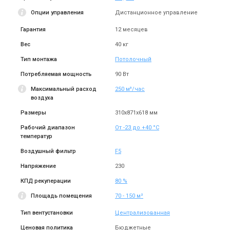
В наличии
Оставить отзыв
В наличии
Оставить отзыв
Опции управления
Дистанционное управление
Гарантия
12 месяцев
Вес
40 кг
Тип монтажа
Потолочный
Потребляемая мощность
90 Вт
Приточно-вытяжная
Приточно-вытяжная
Максимальный расход
250 м³/час
установка Komfovent H-L1-
установка Komfovent F-R1-
воздуха
F7/M5-C6M-L/AZ
F7/M5-C6M-L/A
Цена
Цена
198 550 грн
187 682 грн
Размеры
310х871х618 мм
Купить
Купить
Рабочий диапазон
От -23 до +40 °С
температур
В наличии
Оставить отзыв
В наличии
Оставить отзыв
Воздушный фильтр
F5
Напряжение
230
КПД рекуперации
80 %
Площадь помещения
70 - 150 м²
Тип вентустановки
Централизованная
Приточно-вытяжная
Приточно-вытяжная
Ценовая политика
Бюджетные
установка Komfovent F-L1-
установка Komfovent F-R1-