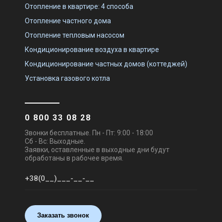
Отопление в квартире: 4 способа
Отопление частного дома
В наличии
Оставить отзыв
В наличии
Оставить отзыв
Отопление тепловым насосом
Кондиционирование воздуха в квартире
Кондиционирование частных домов (коттеджей)
Установка газового котла
Приточно-вытяжная
Приточно-вытяжная
установка Komfovent F-R1-
установка Komfovent F-L1-
F7/M5-C6M-L/AZ
F7/M5-C6M-L/AZ
Цена
Цена
0 800 33 08 28
341 559 грн
341 559 грн
Купить
Купить
Звонки бесплатные. Пн - Пт: 9:00 - 18:00
Сб - Вс: Выходные.
Заявки, оставленные в выходные дни будут
Под заказ
Оставить отзыв
Под заказ
Оставить отзыв
обработаны в рабочее время.
Литва
Заказать звонок