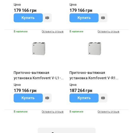
Domekt R 400
F7/M5-C6M-L/A
Цена
Цена
179 166 грн
179 166 грн
Купить
Купить
В наличии
Оставить отзыв
В наличии
Оставить отзыв
Приточно-вытяжная
Приточно-вытяжная
установка Komfovent V-L1-
установка Komfovent V-R1-
F7/M5-C6M-L/A
F7/M5-C6M-L/AZ
Цена
Цена
179 166 грн
187 264 грн
Купить
Купить
В наличии
Оставить отзыв
В наличии
Оставить отзыв