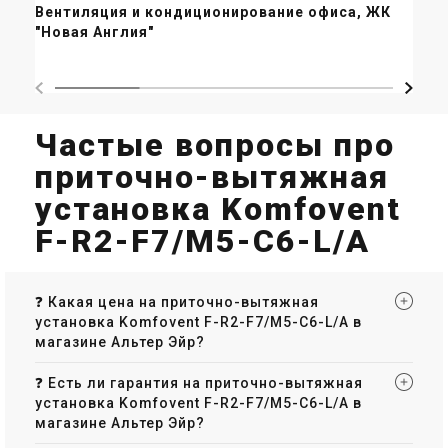
Ве
Вентиляция и кондиционирование офиса, ЖК
об
"Новая Англия"
Re
Литва
Литва
Приточно-вытяжная
Приточно-вытяжная
установка Komfovent L/A
установка Komfovent L/AZ
F7/M5 ePM1 55/ePM10 50
M5/M5 ePM10 50/ePM10 50
Цена
Цена
Частые вопросы про
Цена по запросу
Цена по запросу
приточно-вытяжная
Купить
Купить
установка Komfovent
Снят с производства
В наличии
Оставить отзыв
F-R2-F7/M5-C6-L/A
Оставить отзыв
❓ Какая цена на приточно-вытяжная
установка Komfovent F-R2-F7/M5-C6-L/A в
Литва
Литва
магазине Альтер Эйр?
Приточно-вытяжная
Приточно-вытяжная
установка Komfovent
установка Komfovent L/AZ
❓ Есть ли гарантия на приточно-вытяжная
Domekt R 700
F7/M5 ePM1 55/ePM10 50
Цена
Цена
установка Komfovent F-R2-F7/M5-C6-L/A в
298 034 грн
Цена по запросу
магазине Альтер Эйр?
Купить
Купить