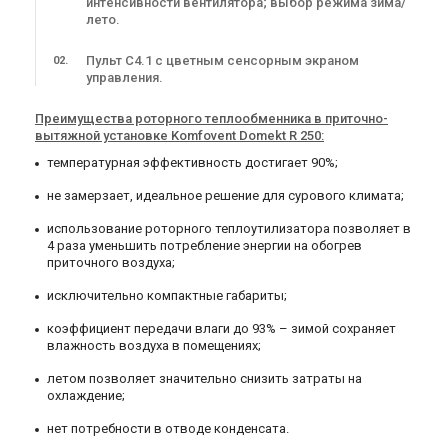
интенсивности вентилятора; выбор режима зима/
лето.
В наличии
Оставить отзыв
В наличии
Оставить отзыв
Пульт С4.1 с цветным сенсорным экраном
управления.
Преимущества роторного теплообменника в приточно-
вытяжной установке Komfovent Domekt R 250:
температурная эффективность достигает 90%;
Приточно-вытяжная
Приточно-вытяжная
установка Komfovent F-R2-
установка Komfovent F-L2-
не замерзает, идеальное решение для сурового климата;
F7/M5-C6-L/A
F7/M5-C6-L/A
Цена
Цена
153 406 грн
153 406 грн
использование роторного теплоутилизатора позволяет в
4 раза уменьшить потребление энергии на обогрев
Купить
Купить
приточного воздуха;
исключительно компактные габариты;
В наличии
Оставить отзыв
В наличии
Оставить отзыв
коэффициент передачи влаги до 93% – зимой сохраняет
влажность воздуха в помещениях;
летом позволяет значительно снизить затраты на
охлаждение;
нет потребности в отводе конденсата.
Приточно-вытяжная
Приточно-вытяжная