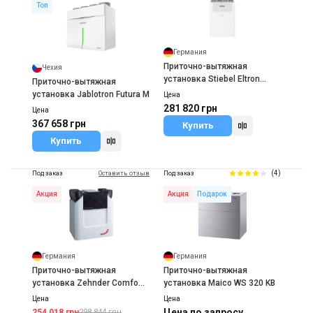
Топ
Германия
Приточно-вытяжная
Чехия
установка Stiebel Eltron
Приточно-вытяжная
VRC-W 400
установка Jablotron Futura M
Цена
281 820 грн
Цена
367 658 грн
Купить
Купить
(4)
Под заказ
Оставить отзыв
Под заказ
Акция
Акция
Подарок
Германия
Германия
Приточно-вытяжная
Приточно-вытяжная
установка Zehnder ComfoAir
установка Maico WS 320 KB
Q350 TR
Цена
Цена
Цена по запросу
254 018 грн
298 844 грн