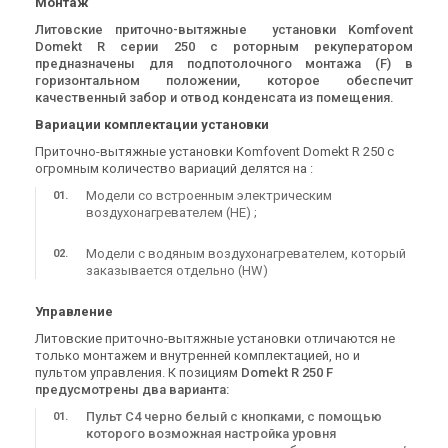
Монтаж
Литовские приточно-вытяжные установки Komfovent
Domekt R серии 250 с роторным рекуператором
предназначены для подпотолочного монтажа (
F)
в
Приточно-вытяжная
Приточно-вытяжная
горизонтальном положении, которое обеспечит
установка Komfovent V-R1-
установка Komfovent V-L1-
качественный забор и отвод конденсата из помещения.
F7/M5-C8-L/A-T
F7/M5-C8-L/A-T
Цена
Цена
Вариации комплектации установки
149 906 грн
149 906 грн
Приточно-вытяжные установки Komfovent Domekt R 250 с
Купить
Купить
огромным количество вариаций делятся на :
Модели со встроенным электрическим
В наличии
Оставить отзыв
В наличии
Оставить отзыв
воздухонагревателем (HE) ;
Модели с водяным воздухонагревателем, который
заказывается отдельно (HW)
Управление
Литовские приточно-вытяжные установки отличаются не
Приточно-вытяжная
Приточно-вытяжная
только монтажем и внутренней комплектацией, но и
установка Komfovent VSO-
установка Komfovent VSO-
пультом управления. К позициям
Domekt R 250
F
R1-F7/M5-C8-L/A
R2-F7/M5-C8-L/A
Цена
Цена
предусмотрены два варианта:
309 111 грн
309 111 грн
Пульт С4 черно белый с кнопками, с помощью
Купить
Купить
которого возможная настройка уровня