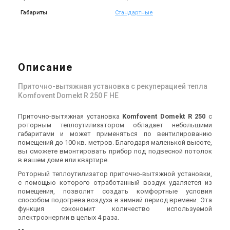
F7/M5-C6M-L/A"
F7/M5-C6M-L/AZ
Цена
Цена
Габариты
Стандартные
187 682 грн
197 923 грн
Купить
Купить
В наличии
Оставить отзыв
В наличии
Оставить отзыв
Описание
Приточно-вытяжная установка с рекуперацией тепла
Komfovent Domekt R 250 F HE
Приточно-вытяжная установка
Komfovent Domekt R 250
с
Литва
роторным теплоутилизатором обладает небольшими
Приточно-вытяжная
Приточно-вытяжная
габаритами и может применяться по вентилированию
установка Komfovent F-L1-
установка Komfovent
помещений до 100 кв. метров. Благодаря маленькой высоте,
F7/M5-C6M-L/AZ
Domekt R 200
Цена
Цена
вы сможете вмонтировать прибор под подвесной потолок
197 923 грн
149 906 грн
в вашем доме или квартире.
Купить
Купить
Роторный теплоутилизатор приточно-вытяжной установки,
с помощью которого отработанный воздух удаляется из
помещения, позволит создать комфортные условия
В наличии
Оставить отзыв
В наличии
Оставить отзыв
способом подогрева воздуха в зимний период времени. Эта
функция сэкономит количество используемой
электроэнергии в целых 4 раза.