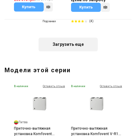
Купить
Купить
(4)
Под заказ
Акция
Загрузить еще
Швеция
Приточно-вытяжная
Модели этой серии
установка Systemair SAVE
VTC 300 L
Цена
204 451 грн
255 563 грн
В наличии
Оставить отзыв
В наличии
Оставить отзыв
Купить
Литва
Приточно-вытяжная
Приточно-вытяжная
установка Komfovent
установка Komfovent V-R1-