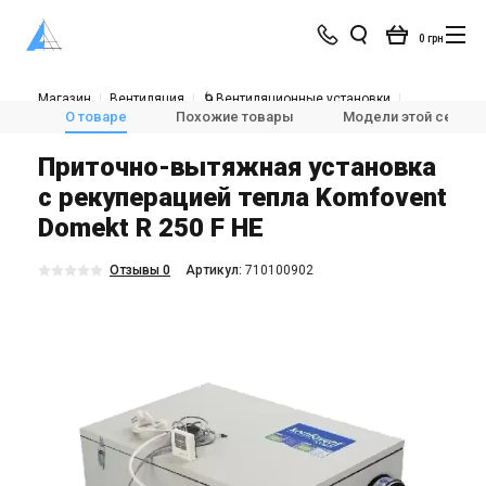
0 грн
Магазин
Вентиляция
🌀Вентиляционные установки
💨Приточно-вытяжные установки с рекуперацией тепла
О товаре
Похожие товары
Модели этой серии
Komfovent Domekt R 250
Приточно-вытяжная установка
с рекуперацией тепла Komfovent
Domekt R 250 F HE
Отзывы 0
Aртикул:
710100902