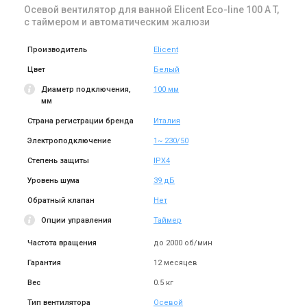
Осевой вентилятор для ванной Elicent Eco-line 100 A T,
Купить
Купить
с таймером и автоматическим жалюзи
Под заказ
Оставить отзыв
Производитель
Elicent
Цвет
Белый
Диаметр подключения,
100 мм
мм
Страна регистрации бренда
Италия
Италия
Вентилятор для ванной
Электроподключение
1~ 230/50
Elicent Eco-line 150 A T
Степень защиты
IPX4
Цена
Цена по запросу
Уровень шума
39 дБ
Купить
Обратный клапан
Нет
Опции управления
Таймер
Частота вращения
до 2000 об/мин
Гарантия
12 месяцев
Вес
0.5 кг
Тип вентилятора
Осевой