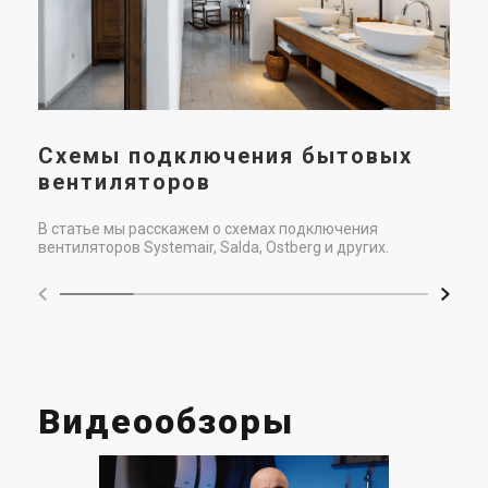
пок
(ра
что
Схемы подключения бытовых
вентиляторов
В статье мы расскажем о схемах подключения
вентиляторов Systemair, Salda, Ostberg и других.
Видеообзоры