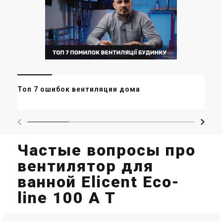
Ми
Топ 7 ошибок вентиляции дома
ор
ма
Частые вопросы про
вентилятор для
ванной Elicent Eco-
line 100 A T