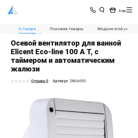
0 грн
Магазин
Вентиляция
Вентиляторы
О товаре
Похожие товары
Модели этой серии
💨Вентиляторы для ванной
Elicent Eco-line 100 A T
Осевой вентилятор для ванной
Elicent Eco-line 100 A T, с
таймером и автоматическим
жалюзи
Отзывы 0
Aртикул:
2MU6005