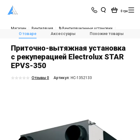
0 грн
Магазин
Вентиляция
🌀Вентиляционные установки
💨Приточно-вытяжные установки с рекуперацией тепла
О товаре
Аксессуары
Похожие товары
Electrolux STAR EPVS-350
Приточно-вытяжная установка
с рекуперацией Electrolux STAR
EPVS-350
Отзывы 0
Aртикул:
НС-1352133