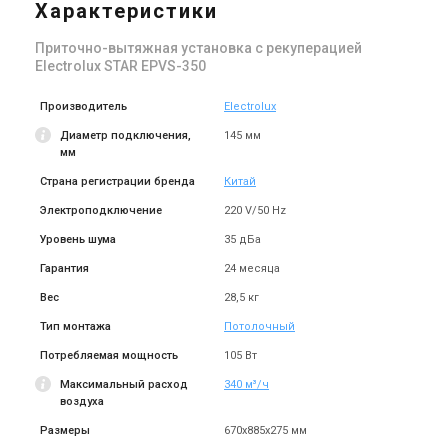
EPVS-1300
Характеристики
Цена
Цена по запросу
Приточно-вытяжная установка с рекуперацией
Купить
Electrolux STAR EPVS-350
Производитель
Electrolux
Диаметр подключения,
145 мм
мм
Страна регистрации бренда
Китай
Электроподключение
220 V/50 Hz
Уровень шума
35 дБа
Гарантия
24 месяца
Вес
28,5 кг
Тип монтажа
Потолочный
Потребляемая мощность
105 Вт
Максимальный расход
340 м³/ч
воздуха
Размеры
670х885х275 мм