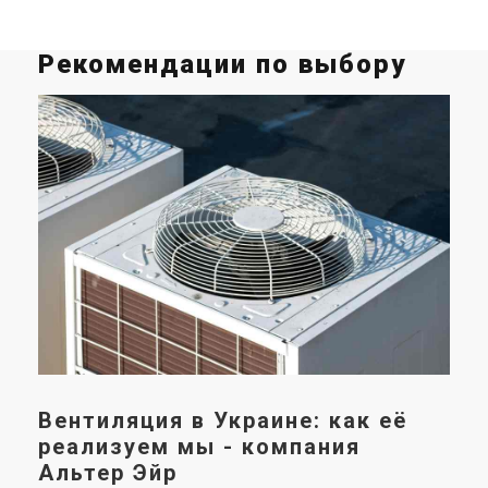
Рекомендации по выбору
С
си
к
Нал
спо
ваш
исп
Вентиляция в Украине: как её
реализуем мы - компания
Альтер Эйр