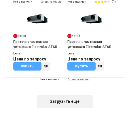
(1)
Нет в наличии
Оставить отзыв
Нет в наличии
Китай
Китай
Приточно-вытяжная
Приточно-вытяжная
установка Electrolux STAR
установка Electrolux STAR
EPVS-650
EPVS-1100
Цена
Цена
Цена по запросу
Цена по запросу
Купить
Купить
Нет в наличии
Оставить отзыв
Загрузить еще
Китай
Приточно-вытяжная
установка Electrolux STAR