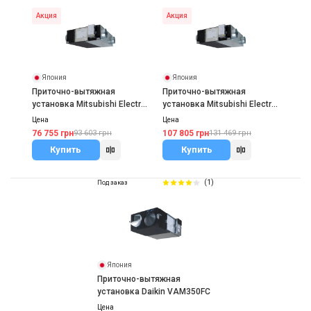
Акция
Акция
Япония
Япония
Приточно-вытяжная
Приточно-вытяжная
установка Mitsubishi Electric
установка Mitsubishi Electric
LGH-25RVX-E
LGH-35RVX-E
Цена
Цена
76 755 грн
107 805 грн
93 603 грн
131 469 грн
Купить
Купить
(1)
Под заказ
Япония
Приточно-вытяжная
установка Daikin VAM350FC
Цена