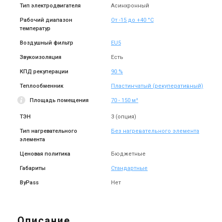
Тип электродвигателя
Асинхронный
Рабочий диапазон
От -15 до +40 °С
температур
Воздушный фильтр
EU5
Звукоизоляция
Есть
КПД рекуперации
90 %
Теплообменник
Пластинчатый (рекуперативный)
Площадь помещения
70 - 150 м²
ТЭН
3 (опция)
Тип нагревательного
Без нагревательного элемента
элемента
Ценовая политика
Бюджетные
Габариты
Стандартные
ByPass
Нет
Описание