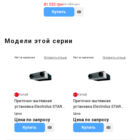
81 522 грн
94 183 грн
Купить
Модели этой серии
Нет в наличии
Оставить отзыв
Нет в наличии
Оставить отзыв
Китай
Китай
Приточно-вытяжная
Приточно-вытяжная
установка Electrolux STAR
установка Electrolux STAR
EPVS-200
EPVS-450
Цена
Цена
Цена по запросу
Цена по запросу
Купить
Купить