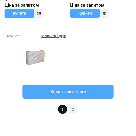
Ціна за запитом
Ціна за запитом
Купити
Купити
Залишити відгук
В наявності
Великобританія
Осушувач повітря для басейну
Завантажити ще
Calorex DH 110 ВХ
Ціна
Ціна за запитом
1
2
Купити