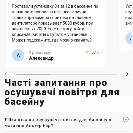
Поставили установку Delta 12 в бассейне по
Уст
влажности вопросов нет, все отлично.
осу
Только при замерах притока на главном
воз
вентиляторе показывает 5000 кубов, при
зим
заявленных 7000. Ещё не могу найти
описание работы с пультом установки..
Может подскажите, где можно скачать?
3 роки тому
5 / 5
Александр
Часті запитання про
осушувачі повітря для
басейну
❓ Яка ціна на осушувачі повітря для басейну в
магазині Альтер Ейр?