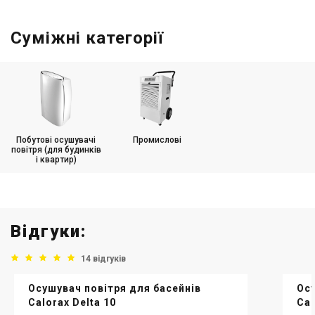
Суміжні категорії
Побутові осушувачі
Промислові
повітря (для будинків
і квартир)
Відгуки:
14 відгуків
Осушувач повітря для басейнів
Осу
Calorax Delta 10
Cal