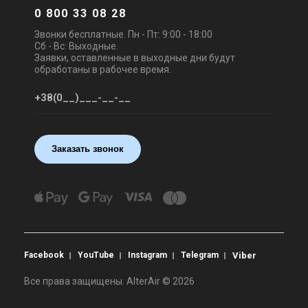
Vortice M 150/6" A
Vortice М 100/4" А МНС LL
0 800 33 08 28
Цена
Цена
Цена по запросу
Цена по запросу
Звонки бесплатные. Пн - Пт: 9:00 - 18:00
Сб - Вс: Выходные.
Купить
Купить
Заявки, оставленные в выходные дни будут
обработаны в рабочее время.
Снят с производства
Под заказ
Оставить отзыв
Оставить отзыв
Заказать звонок
Италия
Италия
Вентилятор для ванной
Промышленные
Vortice M 150/6" AT LL
вентиляторы Vortice М
120/5" А МНС LL
Цена
Цена
Цена по запросу
Цена по запросу
Купить
Купить
Facebook
YouTube
Instagram
Telegram
Viber
Снят с производства
Оставить отзыв
Все права защищены. AlterAir © 2026