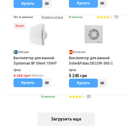
Купить
Купить
(1)
Нет в наличии
Оставить отзыв
В наличии
Акция
Швеция
Испания
Вентилятор для ванной
Вентилятор для ванной
Systemair BF Silent 150HT
Soler&Palau DECOR-300 C
Цена
Цена
5 245 грн
6 246 грн
9 609 грн
Купить
Купить
(2)
В наличии
Загрузить еще
Испания