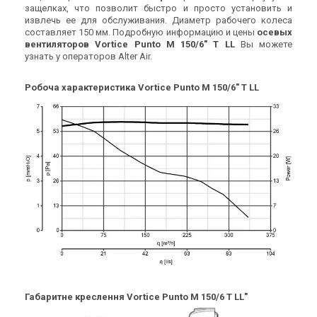
защелках, что позволит быстро и просто установить и
извлечь ее для обслуживания. Диаметр рабочего колеса
Италия
Италия
составляет 150 мм. Подробную информацию и цены
осевых
Вентилятор для ванной
Вентилятор для ванной
вентиляторов Vortice Punto M 150/6" T LL
Вы можете
узнать у операторов Alter Air.
Vortice Punto M 150/6" A T
Vortice Punto M 150/6" A P
Цена
Цена
Цена по запросу
Цена по запросу
Робоча характеристика Vortice Punto M 150/6" T LL
Купить
Купить
Под заказ
Оставить отзыв
Под заказ
Оставить отзыв
Италия
Италия
Вентилятор для ванной
Вентилятор для ванной
Vortice Punto M 150/6" T
Vortice Punto M 150/6" P
Цена
Цена
Цена по запросу
Цена по запросу
Купить
Купить
Габаритне креслення Vortice Punto M 150/6 T LL"