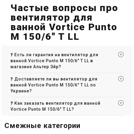
Частые вопросы про
Снят с производства
Под заказ
Оставить отзыв
Оставить отзыв
вентилятор для
ванной Vortice Punto
M 150/6" T LL
Италия
Италия
Вентилятор для ванной
Вентилятор для ванной
Vortice M 100/4" AT HCS LL
Vortice M 100/4" A MHC LL
❓ Есть ли гарантия на вентилятор для
Цена
ванной Vortice Punto M 150/6" T LL в
Цена
Цена по запросу
Цена по запросу
магазине Альтер Эйр?
Купить
Купить
❓ Доставляете ли вы вентилятор для
ванной Vortice Punto M 150/6" T LL по
Снят с производства
Под заказ
Оставить отзыв
Украине?
Оставить отзыв
❓ Как заказать вентилятор для ванной
Vortice Punto M 150/6" T LL?
Италия
Италия
Смежные категории
Вентилятор для ванной
Вентилятор для ванной
Vortice M 100/4" A PIR LL