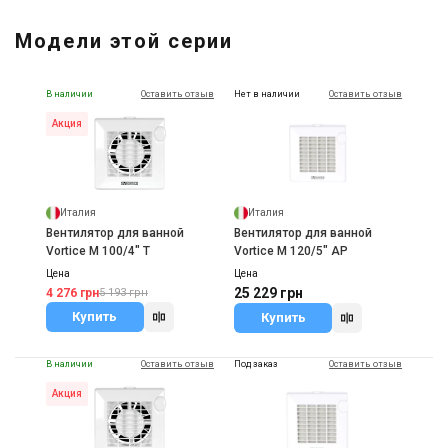
Вентилятор для ванной
Модели этой серии
Soler&Palau SILENT-300 CRZ
Цена
10 929 грн
В наличии
Оставить отзыв
Нет в наличии
Оставить отзыв
Купить
Акция
Италия
Италия
Вентилятор для ванной
Вентилятор для ванной
Vortice M 100/4" T
Vortice M 120/5" AP
Цена
Цена
25 229 грн
4 276 грн
5 193 грн
Купить
Купить
В наличии
Оставить отзыв
Под заказ
Оставить отзыв
Акция