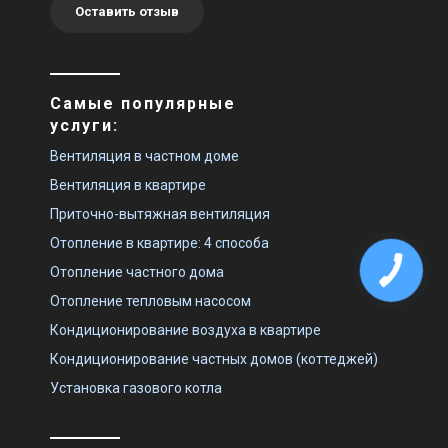
Оставить отзыв
(1)
Снят с производства
Под заказ
Оставить отзыв
Самые популярные
услуги:
Италия
Италия
Вентиляция в частном доме
Вентилятор для ванной
Вентилятор для ванной
Vortice M 120/5" AT LL
Вентиляция в квартире
Vortice Punto M 100/4" A T
Цена
Цена
Приточно-вытяжная вентиляция
Цена по запросу
Цена по запросу
Отопление в квартире: 4 способа
Купить
Купить
Отопление частного дома
Под заказ
Оставить отзыв
Снят с производства
Отопление тепловым насосом
Оставить отзыв
Кондиционирование воздуха в квартире
Кондиционирование частных домов (коттеджей)
Установка газового котла
Италия
Италия
Вентилятор для ванной
Вентилятор для ванной