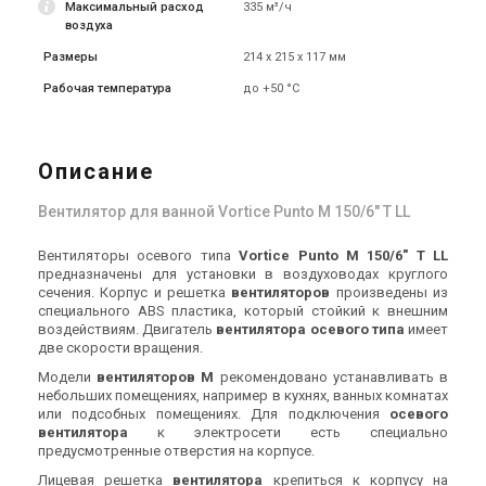
LL
Максимальный расход
335 м³/ч
Цена
Цена
воздуха
Цена по запросу
Цена по запросу
Размеры
Купить
214 х 215 х 117 мм
Купить
Рабочая температура
до +50 °C
Под заказ
Оставить отзыв
Под заказ
Оставить отзыв
Описание
Вентилятор для ванной Vortice Punto M 150/6" T LL
Италия
Италия
Вентиляторы осевого типа
Vortice Punto M 150/6" T LL
Вентилятор для ванной
Вентилятор для ванной
предназначены для установки в воздуховодах круглого
Vortice Punto M 150/6" A LL
Vortice Punto M 150/6" LL
сечения. Корпус и решетка
вентиляторов
произведены из
Цена
Цена
специального ABS пластика, который стойкий к внешним
Цена по запросу
Цена по запросу
воздействиям. Двигатель
вентилятора осевого типа
имеет
две скорости вращения.
Купить
Купить
Модели
вентиляторов М
рекомендовано устанавливать в
небольших помещениях, например в кухнях, ванных комнатах
(1)
Под заказ
Под заказ
Оставить отзыв
или подсобных помещениях. Для подключения
осевого
вентилятора
к электросети есть специально
предусмотренные отверстия на корпусе.
Лицевая решетка
вентилятора
крепиться к корпусу на