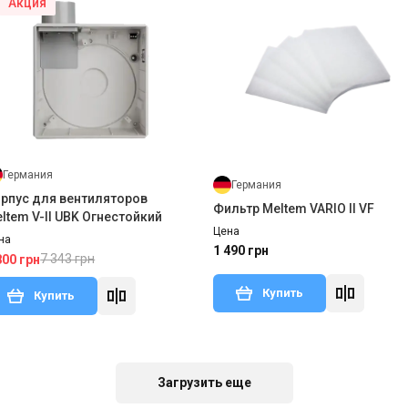
Акция
Германия
Германия
рпус для вентиляторов
Фильтр Meltem VARIO II VF
ltem V-II UBK Огнестойкий
Цена
на
1 490 грн
7 343 грн
800 грн
Купить
Купить
 заказ
Оставить отзыв
В наличии
Оставить о
Загрузить еще