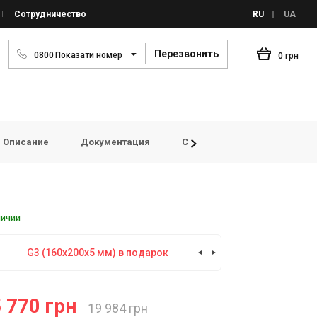
Сотрудничество
RU
UA
Перезвонить
0
8
0
0
Показати номер
0 грн
Описание
Документация
Статьи
Видеообзоры
личии
💰Лучшие цент
G3 (160х200х5 мм) в подарок
вентиляторы Mel
 770 грн
19 984 грн