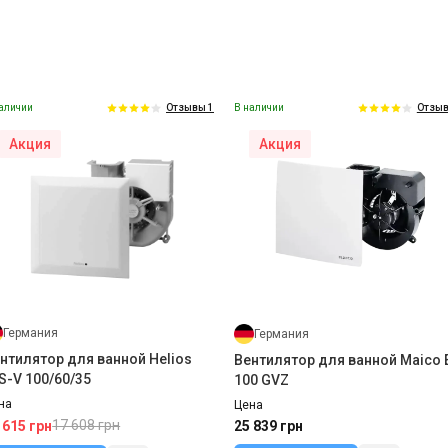
аличии
В наличии
Отзывы 1
Отзыв
Акция
Акция
Германия
Украина
рпус для вентиляторов
Фильтр Meltem G3 (160х200х5
ltem V-II U-LG
мм)
на
Цена
092 грн
600 грн
Купить
Купить
Германия
Германия
нтилятор для ванной Helios
Вентилятор для ванной Maico 
S-V 100/60/35
100 GVZ
на
Цена
17 608 грн
 615 грн
25 839 грн