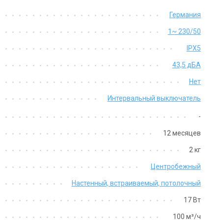
26 750 грн
12 116 грн
 820 грн
9 560 грн
Германия
Купить
Купить
1~ 230/50
 заказ
Оставить отзыв
IPX5
Под заказ
Отзыв
43,5 дБА
Акция
Акция
Подарок
Топ
Нет
Интервальный выключатель
-
12 месяцев
2 кг
Германия
Германия
Центробежный
рпус для вентиляторов
Вентилятор для ванной Melte
ltem V-II UBK Огнестойкий
VARIO-II 60-BM-I
Настенный, встраиваемый, потолочный
на
Цена
17 Вт
7 343 грн
28 376 грн
800 грн
22 400 грн
100 м³/ч