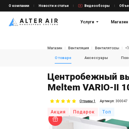
О компании
Новости и статьи
Видеообзоры
Объе
Услуги
Магазин
Магазин
Вентиляция
Вентиляторы

О товаре
Аксессуары
Пох
Центробежный вы
Meltem VARIO-II 1
Отзывы 1
Aртикул:
300047
Акция
Подарок
Топ