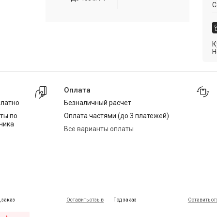
С
К
Н
Оплата
платно
Безналичный расчет
ты по
Оплата частями (до 3 платежей)
чика
Все варианты оплаты
 заказ
Оставить отзыв
Под заказ
Оставить о