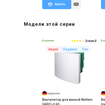
Купить
Модели этой серии
В наличии
В н
Отзывы 8
Акция
Подарок
Топ
Германия
Вентилятор для ванной Meltem
Ве
VARIO-II 60
Va