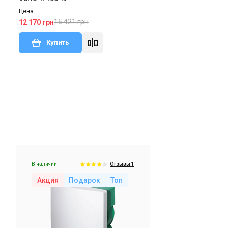
Цена
15 421 грн
12 170 грн
Купить
В наличии
ы 5
Отзывы 1
Акция
В наличии
Отзывы 1
Акция
Подарок
Топ
Германия
m
Корпус для вентиляторов
Meltem VARIO-II U
Цена