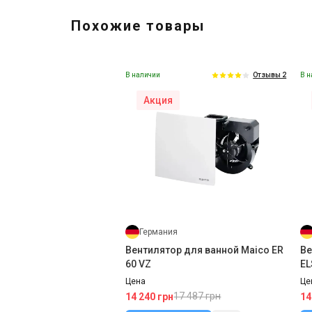
Похожие товары
В наличии
В н
Отзывы 2
Акция
Ко
Me
Це
4 
Германия
Вентилятор для ванной Maico ER
Ве
60 VZ
EL
Цена
Це
17 487 грн
14 240 грн
14