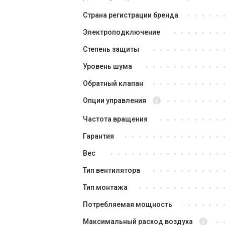
26 488 грн
21 600 грн
21
Страна регистрации бренда
Купить
Электроподключение
Степень защиты
Под
В наличии
Отзывы 4
Уровень шума
Акция
Подарок
Топ
Обратный клапан
Опции управления
Частота вращения
Гарантия
Вес
Германия
Тип вентилятора
Вентилятор для ванной Meltem
Ко
VARIO-II 60-BM-N
Me
Тип монтажа
Цена
Це
Потребляемая мощность
25 858 грн
20 410 грн
5 
Максимальный расход воздуха