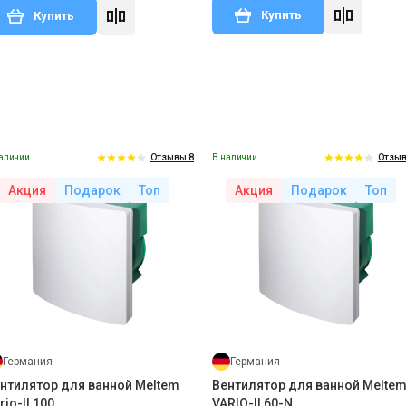
Купить
Купить
аличии
В наличии
Отзывы 8
Отзыв
Акция
Подарок
Топ
Акция
Подарок
Топ
Германия
Германия
нтилятор для ванной Meltem
Вентилятор для ванной Melte
rio-II 100
VARIO-II 60-N