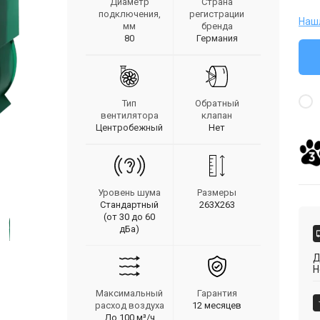
Диаметр
Страна
подключения,
регистрации
Наш
мм
бренда
80
Германия
Тип
Обратный
вентилятора
клапан
Центробежный
Нет
Уровень шума
Размеры
Стандартный
263Х263
(от 30 до 60
дБа)
Д
Н
Максимальный
Гарантия
расход воздуха
12 месяцев
До 100 м³/ч