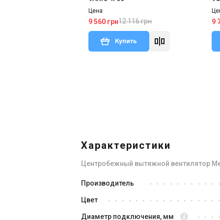
Цена
Це
12 116 грн
9 560 грн
9 
Купить
В наличии
Под
Отзывы 2
Акция
Подарок
Топ
Характеристики
Центробежный вытяжной вентилятор Melt
Германия
Производитель
Вентилятор для ванной Meltem
Ве
Цвет
Vario-II 60-F
VA
Цена
Це
Диаметр подключения, мм