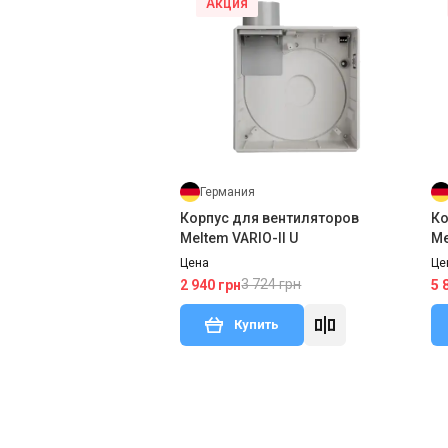
Акция
Германия
Корпус для вентиляторов
Ко
Meltem VARIO-II U
Me
Цена
Це
3 724 грн
2 940 грн
5 
Купить
Под