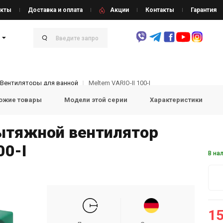
кты
Доставка и оплата
Акции
Контакты
Гарантия
Вентиляторы для ванной
Meltem VARIO-II 100-I
ожие товары
Модели этой серии
Характеристики
тяжной вентилятор
00-I
В на
15