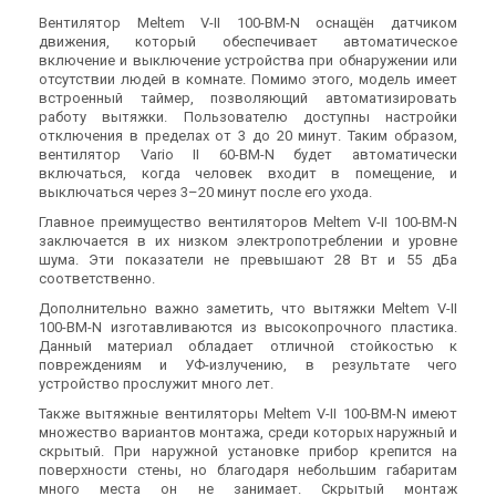
Вентилятор Meltem V-II 100-BM-N оснащён датчиком
движения, который обеспечивает автоматическое
Германия
Германия
включение и выключение устройства при обнаружении или
Вентилятор для ванной
Фильтр Meltem VARIO II VF
отсутствии людей в комнате. Помимо этого, модель имеет
Meltem VARIO-II 100-I
Цена
встроенный таймер, позволяющий автоматизировать
1 490 грн
Цена
работу вытяжки. Пользователю доступны настройки
15 770 грн
19 984 грн
отключения в пределах от 3 до 20 минут. Таким образом,
Купить
вентилятор Vario II 60-BM-N будет автоматически
Купить
включаться, когда человек входит в помещение, и
выключаться через 3–20 минут после его ухода.
Под заказ
Оставить отзыв
Под заказ
Оставить отзыв
Главное преимущество вентиляторов Meltem V-II 100-BM-N
заключается в их низком электропотреблении и уровне
Акция
шума. Эти показатели не превышают 28 Вт и 55 дБа
соответственно.
Дополнительно важно заметить, что вытяжки Meltem V-II
100-BM-N изготавливаются из высокопрочного пластика.
Данный материал обладает отличной стойкостью к
Германия
Германия
повреждениям и УФ-излучению, в результате чего
Корпус для вентиляторов
Корпус для вентиляторов
устройство прослужит много лет.
Meltem Vario V-II U-ZR
Meltem V-II U-LG
Также вытяжные вентиляторы Meltem V-II 100-BM-N имеют
Цена
Цена
множество вариантов монтажа, среди которых наружный и
5 403 грн
4 092 грн
скрытый. При наружной установке прибор крепится на
Купить
Купить
поверхности стены, но благодаря небольшим габаритам
много места он не занимает. Скрытый монтаж