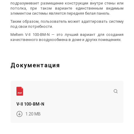
подразумевает размещение конструкции внутри стены или
В наличии
Оставить отзыв
Под заказ
Оставить отзыв
потолка, при таком варианте единственным видимым
элементом системы является передняя белая панель.
Подарок
Топ
Подарок
Топ
Таким образом, пользователь может адаптировать систему
под свои потребности.
Meltem V-II 100-BM-N — это лучший вариант для создания
качественного воздухообмена в доме и других помещениях.
Германия
Германия
Вентилятор для ванной
Вентилятор для ванной
Meltem VARIO-II 30/60/100
Meltem VARIO-II 30/100
Цена
Цена
11 220 грн
9 810 грн
Документация
14 214 грн
12 431 грн
Купить
Купить
Под заказ
Оставить отзыв
Под заказ
Оставить отзыв
Акция
V-II 100-BM-N
1.20 MB
Германия
Германия
Корпус для вентиляторов
Вентилятор для ванной
Meltem Vario-II A
Meltem V-II 30/60-F