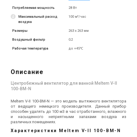
Цена
Цена
Потребляемая мощность
28 Вт
20 410 грн
5 800 грн
25 858 грн
7 343 грн
Купить
Купить
Максимальный расход
100 м³/час
воздуха
Размеры
(2)
263 х 263 мм
(4)
Под заказ
В наличии
Воздушный фильтр
G2
Акция
Подарок
Топ
Акция
Подарок
Топ
Рабочая температура
до +45℃
Германия
Германия
Описание
Вентилятор для ванной
Вентилятор для ванной
Meltem VARIO-II 60-BM-I
Meltem VARIO-II 60-І
Центробежный вентилятор для ванной Meltem V-II
Цена
Цена
100-BM-N
22 400 грн
15 240 грн
28 376 грн
19 302 грн
Купить
Купить
Meltem V-II 100-BM-N — это модель вытяжного вентилятора
от ведущего немецкого производителя. Данный прибор
способен удалять до 100 м3 в час отработанного, влажного
(1)
В наличии
Под заказ
Оставить отзыв
и насыщенного неприятными запахами воздуха из
различных помещениях.
Акция
Подарок
Топ
Характеристики Meltem V-II 100-BM-N