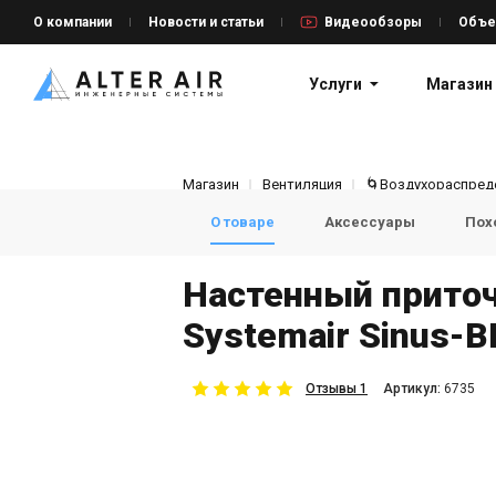
О компании
Новости и статьи
Видеообзоры
Объе
Услуги
Магазин
Магазин
Вентиляция
🌀Воздухораспред
О товаре
Аксессуары
Пох
Настенный прито
Systemair Sinus-B
Отзывы 1
Aртикул:
6735