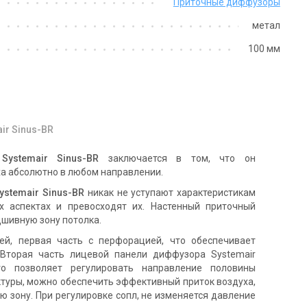
Приточные диффузоры
метал
100 мм
ir Sinus-BR
а
Systemair Sinus-BR
заключается в том, что он
а абсолютно в любом направлении.
ystemair Sinus-BR
никак не уступают характеристикам
х аспектах и превосходят их. Настенный приточный
шивную зону потолка.
ей, первая часть с перфорацией, что обеспечивает
 Вторая часть лицевой панели диффузора Systemair
о позволяет регулировать направление половины
уктуры, можно обеспечить эффективный приток воздуха,
ую зону. При регулировке сопл, не изменяется давление