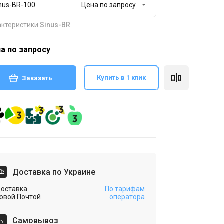
nus-BR-100
актеристики
Sinus-BR
а по запросу
Купить в 1 клик
Заказать
Доставка по Украине
оставка
По тарифам
овой Почтой
оператора
Cамовывоз