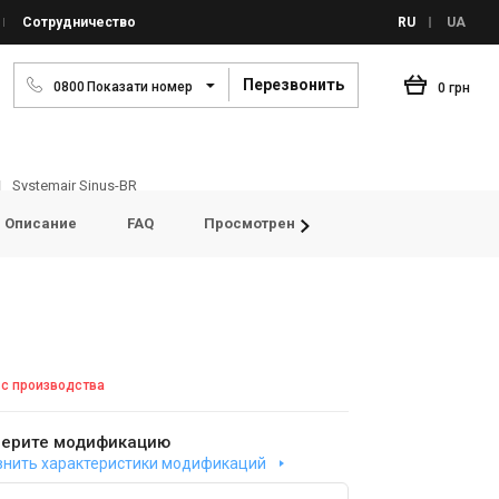
Сотрудничество
RU
UA
Перезвонить
0
8
0
0
Показати номер
0 грн
Systemair Sinus-BR
Описание
FAQ
Просмотренные товары
Отзывы
 с производства
ерите модификацию
внить характеристики модификаций