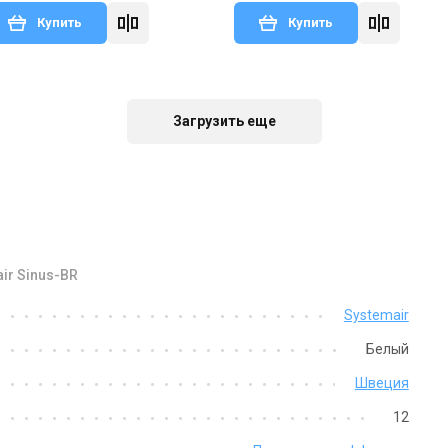
Купить
Купить
Снят с производства
Оставить отзыв
Загрузить еще
ir Sinus-BR
Швеция
Systemair
Systemair Sinus-BR
Белый
Цена
Швеция
Цена по запросу
12
Купить