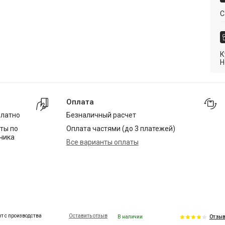
С
К
Н
Оплата
платно
Безналичный расчет
ты по
Оплата частями (до 3 платежей)
чика
Все варианты оплаты
т с производства
Оставить отзыв
В наличии
Отзыв