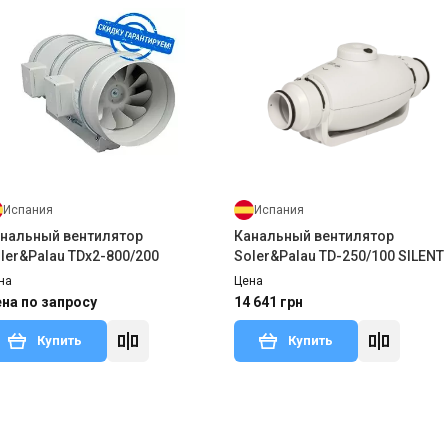
Испания
Испания
нальный вентилятор
Канальный вентилятор
ler&Palau TDx2-800/200
Soler&Palau TD-250/100 SILENT
на
Цена
на по запросу
14 641 грн
Купить
Купить