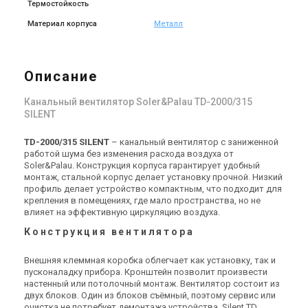
Термостойкость
Материал корпуса
Металл
Испания
Испания
Канальный вентилятор
Канальный вентилятор
Soler&Palau TD-1300/250
Soler&Palau TD-2000/315
Описание
Silent 3V
Silent 3V
Цена
Цена
70 114 грн
82 193 грн
Канальный вентилятор Soler&Palau TD-2000/315
Купить
Купить
SILENT
(3)
(2)
Под заказ
Под заказ
TD-2000/315 SILENT
– канальный вентилятор с заниженной
работой шума без изменения расхода воздуха от
Soler&Palau. Конструкция корпуса гарантирует удобный
монтаж, стальной корпус делает установку прочной. Низкий
профиль делает устройство компактным, что подходит для
крепления в помещениях, где мало пространства, но не
влияет на эффективную циркуляцию воздуха.
Испания
Испания
Конструкция вентилятора
Канальный вентилятор
Канальный вентилятор
Soler&Palau TD-500/150-160
Soler&Palau TD-800/200
Silent T 3V
Silent T 3V
Внешняя клеммная коробка облегчает как установку, так и
Цена
Цена
пусконаладку прибора. Кронштейн позволит произвести
Цена по запросу
Цена по запросу
настенный или потолочный монтаж. Вентилятор состоит из
Купить
Купить
двух блоков. Один из блоков съёмный, поэтому сервис или
очистка не потребует демонтажа устройства. Silent TD