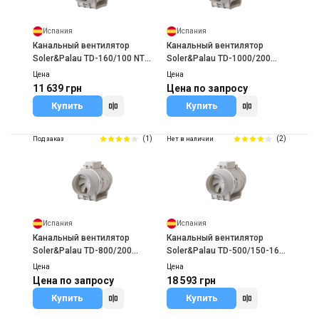
Испания
Испания
Канальный вентилятор
Канальный вентилятор
Soler&Palau TD-160/100 NT
Soler&Palau TD-1000/200
SILENT
SILENT
Цена
Цена
11 639 грн
Цена по запросу
Купить
Купить
(1)
(2)
Под заказ
Нет в наличии
Испания
Испания
Канальный вентилятор
Канальный вентилятор
Soler&Palau TD-800/200
Soler&Palau TD-500/150-160
SILENT
SILENT
Цена
Цена
Цена по запросу
18 593 грн
Купить
Купить