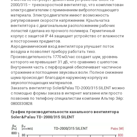
2000/315 – трехскоростной вентилятор, что комплектован
(3)
(2)
В наличии
Под заказ
электродвигателем с применением вибропоглощающего
материала. Электродвигатели имеют возможность
регулирования скорости напряжением. Крыльчатка
вентилятора с диагональным расположением рабочих
лопастей сделана из прочного полимера. Герметичный
корпус с защитой IP 44 защищает устройство от влажности
и посторонних предметов.
Испания
Испания
Аэродинамический вход вентилятора улучшает поток
Канальный вентилятор
Канальный вентилятор
воздуха и позволяет прибору работать тихо.
Soler&Palau TD-500/150-160
Soler&Palau TD-1000/200
Производительность 1770 м3/час создает шум, уровень
Silent 3V
Silent T 3V
которого не превышает 31 дБ, что сравнимо с шепотом.
Цена
Цена
Внутренняя часть с перфорацией обеспечивает частичное
20 080 грн
Цена по запросу
отражение и поглощение звуковых волн. Полное снижение
Купить
Купить
шума происходит благодаря наружному корпусу из
звукопоглощающих материалов.
Заказать вентилятор Soler&Palau TD-2000/315 SILENT можно
с помощью формы заказа в интернет магазине или просто
позвонив по телефону специалистам компании Альтер Эйр:
0800330828.
График производительности канального вентилятора
Soler&Palau TD-2000/315 SILENT