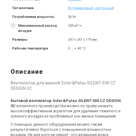
Испания
Испания
Тип монтажа
Встраиваемый, настенный
Вентилятор для ванной
Вентилятор для ванной
Soler&Palau SILENT-100 CZ
Soler&Palau SILENT-100 CZ
Потребляемая мощность
26 Вт
SILVER DESIGN
SILVER DESIGN 3C
Цена
Цена
Максимальный расход
250 м³/ч
5 352 грн
5 787 грн
воздуха
Купить
Купить
Размеры
247 х 247 х 179 мм
Рабочая температура
0 ... + 40 °C
(1)
(4)
В наличии
В наличии
Описание
Вентилятор для ванной Soler&Palau SILENT-300 CZ
Испания
Испания
DESIGN 3C
Вентилятор для ванной
Вентилятор для ванной
Soler&Palau SILENT-100 CZ
Soler&Palau SILENT-200 CZ
Бытовой вентилятор Soler&Palau SILENT-300 CZ DESIGN
MARBLE BLACK DESIGN 4C
DESIGN 3C
Цена
Цена
3C
испанского производства можно по праву назвать
7 867 грн
5 886 грн
высокоэффективным агрегатом для удаления тяжелого и
грязного воздуха из проблемных зон жилых помещений.
Купить
Купить
С помощью данного оборудования можно также
результативно бороться с повышенной влажностью
(7)
В наличии
Оставить отзыв
В наличии
воздуха. Ни для кого не секрет, что излишняя влага