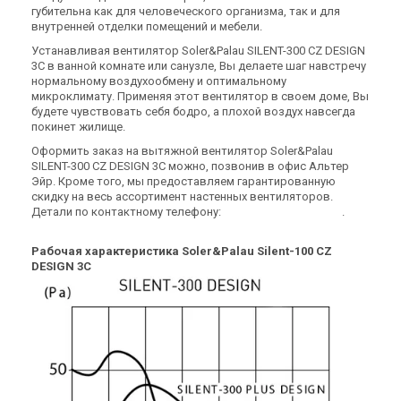
губительна как для человеческого организма, так и для
внутренней отделки помещений и мебели.
Устанавливая вентилятор Soler&Palau SILENT-300 CZ DESIGN
3C в ванной комнате или санузле, Вы делаете шаг навстречу
нормальному воздухообмену и оптимальному
Испания
Испания
микроклимату. Применяя этот вентилятор в своем доме, Вы
Вентилятор для ванной
Вентилятор для ванной
будете чувствовать себя бодро, а плохой воздух навсегда
Soler&Palau SILENT-200 CZ
Soler&Palau SILENT-100 CRZ
покинет жилище.
SILVER DESIGN 3C
DESIGN
Цена
Цена
Оформить заказ на вытяжной вентилятор Soler&Palau
7 850 грн
6 378 грн
SILENT-300 CZ DESIGN 3C можно, позвонив в офис Альтер
Эйр. Кроме того, мы предоставляем гарантированную
Купить
Купить
скидку на весь ассортимент настенных вентиляторов.
Детали по контактному телефону:
0
8
0
0
Показати номер
.
(2)
(2)
В наличии
В наличии
Рабочая характеристика Soler&Palau Silent-100 CZ
DESIGN 3C
Испания
Испания
Вентилятор для ванной
Вентилятор для ванной
Soler&Palau SILENT-100 CRZ
Soler&Palau SILENT-100 CRZ
DESIGN 3C
SILVER DESIGN
Цена
Цена