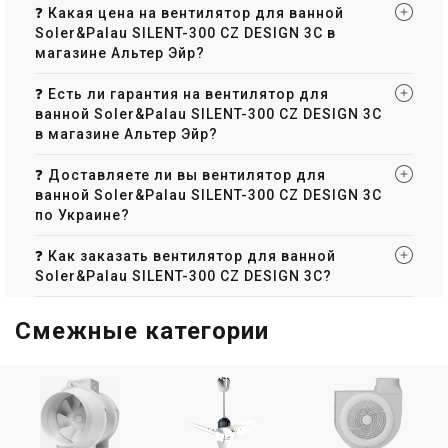
❓ Какая цена на вентилятор для ванной
Испания
Испания
Soler&Palau SILENT-300 CZ DESIGN 3C в
Вентилятор для ванной
Вентилятор для ванной
магазине Альтер Эйр?
Soler&Palau SILENT-100 CZ
Soler&Palau SILENT-100 CZ
DESIGN ECOWATT
GREY DESIGN 4C
Цена
Цена
❓ Есть ли гарантия на вентилятор для
5 608 грн
5 787 грн
ванной Soler&Palau SILENT-300 CZ DESIGN 3C
Купить
Купить
в магазине Альтер Эйр?
(2)
❓ Доставляете ли вы вентилятор для
В наличии
Оставить отзыв
В наличии
ванной Soler&Palau SILENT-300 CZ DESIGN 3C
по Украине?
❓ Как заказать вентилятор для ванной
Soler&Palau SILENT-300 CZ DESIGN 3C?
Испания
Испания
Вентилятор для ванной
Вентилятор для ванной
Смежные категории
Soler&Palau SILENT-100 CZ
Soler&Palau Silent-100 CRZ
IVORY DESIGN 4C
Design Barcelona
Цена
Цена
6 604 грн
9 423 грн
Купить
Купить
(2)
(2)
В наличии
В наличии