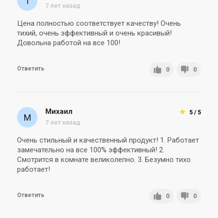
7 лет назад
6 891 грн
7 850 грн
Купить
Купить
Цена полностью соответствует качеству! Очень
тихий, очень эффективный и очень красивый!
Довольна работой на все 100!
(2)
В наличии
Оставить отзыв
В наличии
Ответить
0
0
Испания
Іспанія
Вентилятор для ванной
Вентилятор для ванной
Михаил
5 / 5
Soler&Palau SILENT-200 CZ
Soler&Palau SILENT-200 CZ
7 лет назад
GREY DESIGN 4C
MARBLE BLACK DESIGN
Цена
Цена
7 850 грн
9 047 грн
Очень стильный и качественный продукт! 1. Работает
замечательно на все 100% эффективный! 2.
Купить
Купить
Смотрится в комнате великолепно. 3. Безумно тихо
работает!
Ответить
0
0