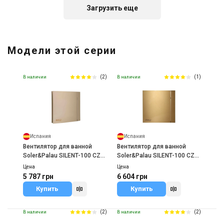
Загрузить еще
Испания
Вентилятор для ванной Cata
Модели этой серии
E-100 GT с таймером
Цена
3 655 грн
4 061 грн
(2)
(1)
В наличии
В наличии
Купить
Испания
Испания
Вентилятор для ванной
Вентилятор для ванной
Soler&Palau SILENT-100 CZ
Soler&Palau SILENT-100 CZ
CHAMPAGNE DESIGN 4C
GOLD DESIGN 4C
Цена
Цена
5 787 грн
6 604 грн
Купить
Купить
(2)
(2)
В наличии
В наличии