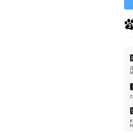
Д
Н
С
К
Н