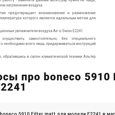
 работу - заменять данный аксессуар нужно не чаще,
пени загрязнения воздуха.
ытие предотвращает возникновение и размножение
 температура которого является идеальным метом для
ионные увлажнители воздуха Air-o-Swiss E2241.
существить самостоятельно, без специального
ого необходимо всего лишь придерживаться инструкций
те, обратившись в салон климатической техники Альтер
сы про boneco 5910 F
E2241
 boneco 5910 Filter matt для модели E2241 в м