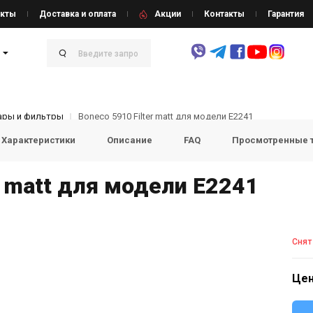
кты
Доставка и оплата
Акции
Контакты
Гарантия
ары и фильтры
Boneco 5910 Filter matt для модели E2241
Характеристики
Описание
FAQ
Просмотренные 
r matt для модели E2241
Снят
Цен