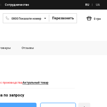
Сотрудничество
RU
UA
Перезвонить
0
8
0
0
Показати номер
0 грн
товары
Отзывы
 с производства
Актуальный товар
а по запросу