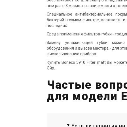
обеспечивает её длительную и надёжную
чем раз в 3 месяца, в зависимости от сте
Специальное антибактериальное покр
бактерий в самом фильтре, влажность и
последних.
Среда применения фильтра-губки - традиц
Замену увлажняющей губки можно о
оборудования и вызова мастера - для эт
к использованию прибора.
Купить Boneco 5910 Filter matt Вы може
Эйр.
Частые вопро
для модели 
❓ Есть ли гарантия на