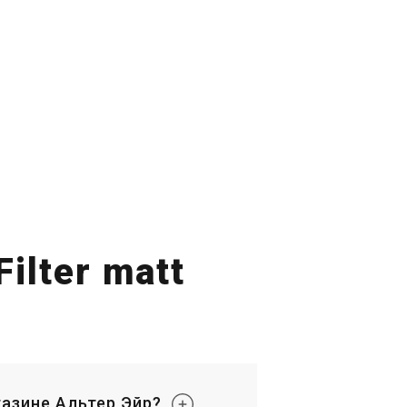
ilter matt
агазине Альтер Эйр?