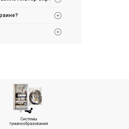
краине?
Системы
туманообразования