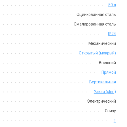
50 л
Оцинкованная сталь
Эмалированная сталь
IP24
Механический
Открытый (мокрый)
Внешний
Прямой
Вертикальная
Узкая (slim)
Электрический
Снизу
1