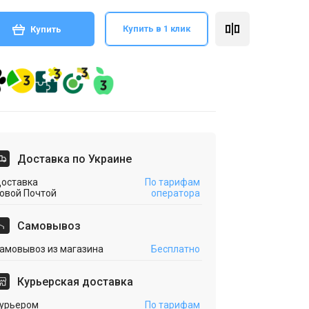
Купить в 1 клик
Купить
Доставка по Украине
оставка
По тарифам
овой Почтой
оператора
Cамовывоз
амовывоз из магазина
Бесплатно
Курьерская доставка
урьером
По тарифам