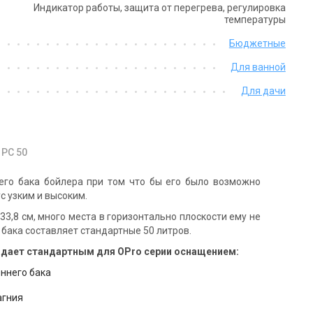
Индикатор работы, защита от перегрева, регулировка
температуры
Бюджетные
Для ванной
Для дачи
 PC 50
его бака бойлера при том что бы его было возможно
с узким и высоким.
о 33,8 см, много места в горизонтально плоскости ему не
 бака составляет стандартные 50 литров.
адает стандартным для OPro серии оснащением:
ннего бака
агния