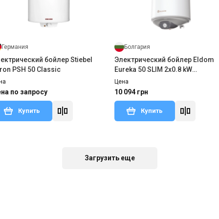
Германия
Болгария
ектрический бойлер Stiebel
Электрический бойлер Eldom
tron PSH 50 Classic
Eureka 50 SLIM 2x0.8 kW
WV05039D
на
Цена
на по запросу
10 094 грн
Купить
Купить
В наличии
Оставить отзыв
Загрузить еще