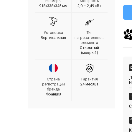
Размеры
Мощность
918х338х345 мм
2,0 – 2,49 кВт
Установка
Тип
Вертикальная
нагревательного
элемента
Открытый
(мокрый)
Д
Страна
Гарантия
Н
регистрации
24 месяца
бренда
Франция
С
К