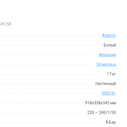
 PC 50
Atlantic
Белый
Франция
24 месяца
17 кг
Настенный
2000 Вт
918х338х345 мм
220 — 240/1/50
8 Бар