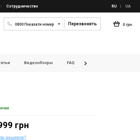
Сотрудничество
RU
UA
Перезвонить
0
8
0
0
Показати номер
0 грн
татьи
Видеообзоры
FAQ
Просмотренные товары
личии
999 грн
ли дешевле?