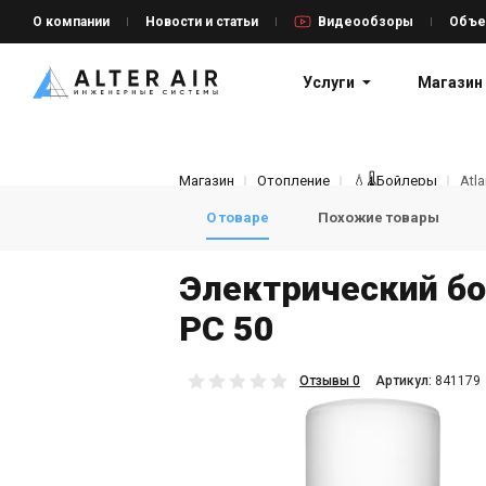
О компании
Новости и статьи
Видеообзоры
Объе
Услуги
Магазин
Магазин
Отопление
💧🌡️Бойлеры
Atla
О товаре
Похожие товары
Электрический бой
PC 50
Отзывы 0
Aртикул:
841179