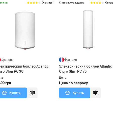
аличии
Снят с производства
Отзывы 1
Отзыв
Болгария
Электрический бойлер Eldom
Style 50 SLIM 1,5 kW 72267W
Цена
7 210 грн
Купить
Франция
Франция
ектрический бойлер Atlantic
Электрический бойлер Atlantic
pro Slim PC 30
O'pro Slim PC 75
на
Цена
499 грн
Цена по запросу
Купить
Купить