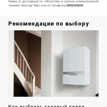
Киеве (с доставкой по областям) в салоне климатической
техники «Альтер Эйр» или по телефону
0800330828.
Рекомендации по выбору
К
Что
газ
чит
Как выбрать газовый котел