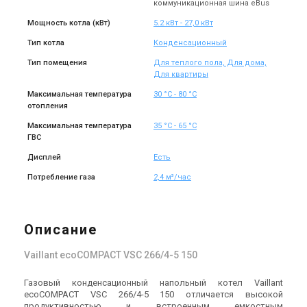
коммуникационная шина eBus
Мощность котла (кВт)
5.2 кВт - 27,0 кВт
Тип котла
Конденсационный
Тип помещения
Для теплого пола, Для дома,
Для квартиры
Максимальная температура
30 °С - 80 °С
отопления
Максимальная температура
35 °С - 65 °С
ГВС
Дисплей
Есть
Потребление газа
2,4 м³/час
Описание
Vaillant ecoCOMPACT VSC 266/4-5 150
Газовый конденсационный напольный котел Vaillant
ecoCOMPACT VSC 266/4-5 150 отличается высокой
продуктивностью и встроенным емкостным