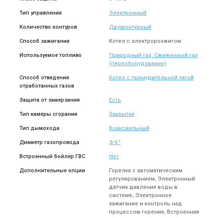
Тип управления
Электронный
Количество контуров
Двухконтурный
Способ зажигания
Котел с электророзжигом
Используемое топливо
Природный газ, Сжиженный газ
(переоборудование)
Способ отведения
Котел с принудительной тягой
отработанных газов
Защита от замерзания
Есть
Тип камеры сгорания
Закрытая
Тип дымохода
Коаксиальный
Диаметр газопровода
3/4 "
Встроенный бойлер ГВС
Нет
Дополнительные опции
Горелка с автоматическим
регулированием, Электронный
датчик давления воды в
системе, Электронное
зажигание и контроль над
процессом горения, Встроенная