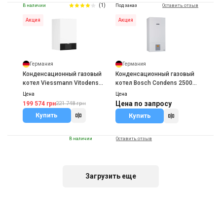
(1)
В наличии
Под заказ
Оставить отзыв
Акция
Акция
Германия
Германия
Конденсационный газовый
Конденсационный газовый
котел Viessmann Vitodens
котел Bosch Condens 2500
200-W 1,9 – 19,0
W WBC 14 1
Цена
Цена
Цена по запросу
199 574 грн
221 748 грн
Купить
Купить
В наличии
Оставить отзыв
Акция
Загрузить еще
Германия
Конденсационный газовый
котел Viessmann Vitodens