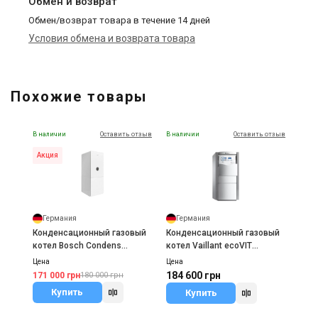
Обмен и возврат
Обмен/возврат товара в течение 14 дней
Условия обмена и возврата товара
Похожие товары
В наличии
Оставить отзыв
В наличии
Оставить отзыв
Акция
Германия
Германия
Конденсационный газовый
Конденсационный газовый
котел Bosch Condens
котел Vaillant ecoVIT
GC5300iWM 24/100 S V2
exclusiv VKK 226 /4 INT
Цена
Цена
184 600 грн
171 000 грн
180 000 грн
Купить
Купить