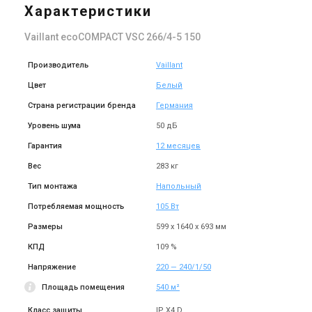
111-W 3,2 - 19,0 кВт
Характеристики
Цена
204 747 грн
227 496 грн
Vaillant ecoCOMPACT VSC 266/4-5 150
Купить
Производитель
Vaillant
Цвет
Белый
Страна регистрации бренда
Германия
Уровень шума
50 дБ
Гарантия
12 месяцев
Вес
283 кг
Тип монтажа
Напольный
Потребляемая мощность
105 Вт
Размеры
599 х 1640 х 693 мм
КПД
109 %
Напряжение
220 — 240/1/50
Площадь помещения
540 м²
Класс защиты
IP X4 D