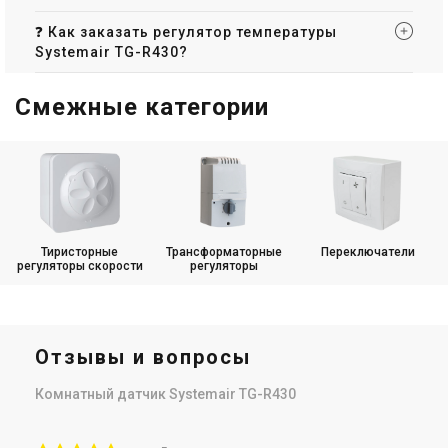
Купить
Купить
❓ Как заказать регулятор температуры
Systemair TG-R430?
В наличии
Оставить отзыв
Снят с производства
Оставить отзыв
Акция
Смежные категории
Швеция
Швеция
Датчик для вентиляции
Датчик для вентиляции
Systemair TG-A1/PT1000
Systemair TG-DH/PT1000
Цена
Цена
Тиристорные
Трансформаторные
Переключатели
2 728 грн
3 410 грн
Цена по запросу
регуляторы скорости
регуляторы
Купить
Купить
Нет в наличии
Оставить отзыв
Отзывы и вопросы
Акция
Комнатный датчик Systemair TG-R430