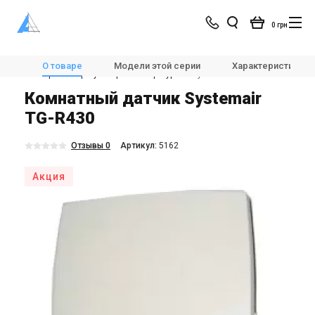
0 грн
Магазин
Вентиляция
Автоматика для вентиляции
О товаре
Модели этой серии
Характеристики
Электронные регуляторы температуры
Systemair TG-R430
Комнатный датчик Systemair
TG-R430
Отзывы 0
Aртикул:
5162
Акция