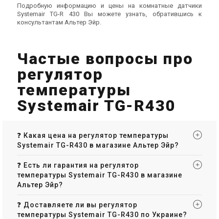
Акция
Подробную информацию и цены на комнатные датчики
Systemair TG-R 430 Вы можете узнать, обратившись к
консультантам Альтер Эйр.
Швеция
Швеция
Частые вопросы про
Датчик для вентиляции
Датчик для вентиляции
Systemair TG-D130
Systemair TG-R600
регулятор
Цена
Цена
5 208 грн
температуры
6 510 грн
Цена по запросу
Купить
Купить
Systemair TG-R430
В наличии
Оставить отзыв
Под заказ
Оставить отзыв
Акция
❓ Какая цена на регулятор температуры
Systemair TG-R430 в магазине Альтер Эйр?
❓ Есть ли гарантия на регулятор
температуры Systemair TG-R430 в магазине
Швеция
Швеция
Альтер Эйр?
Датчик для вентиляции
Датчик для вентиляции
Systemair TG-R630
Systemair TG-AH/PT1000
❓ Доставляете ли вы регулятор
Цена
Цена
температуры Systemair TG-R430 по Украине?
Цена по запросу
4 340 грн
5 425 грн