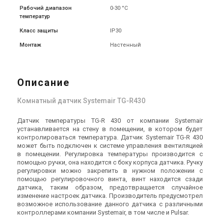
Рабочий диапазон
0-30 °С
Датчик для вентиляции
Датчик для вентиляции
температур
Systemair TG-R4/PT1000
Systemair TG-R5/PT1000
Цена
Цена
Класс защиты
IP30
8 432 грн
4 092 грн
10 539 грн
5 115 грн
Монтаж
Настенный
Купить
Купить
В наличии
Оставить отзыв
В наличии
Оставить отзыв
Описание
Акция
Акция
Комнатный датчик Systemair TG-R430
Датчик температуры TG-R 430 от компании Systemair
устанавливается на стену в помещении, в котором будет
Швеция
Швеция
контролироваться температура. Датчик Systemair TG-R 430
Датчик для вентиляции
Автоматика для
может быть подключен к системе управления вентиляцией
Systemair TG-K3/PT1000
вентиляции Systemair TG-
в помещении. Регулировка температуры производится с
A130
помощью ручки, она находится с боку корпуса датчика. Ручку
Цена
Цена
регулировки можно закрепить в нужном положении с
3 142 грн
2 150 грн
3 927 грн
2 687 грн
помощью регулировочного винта, винт находится сзади
Купить
Купить
датчика, таким образом, предотвращается случайное
изменение настроек датчика. Производитель предусмотрел
возможное использование данного датчика с различными
В наличии
Оставить отзыв
Снят с производства
контроллерами компании Systemair, в том числе и Pulsar.
Оставить отзыв