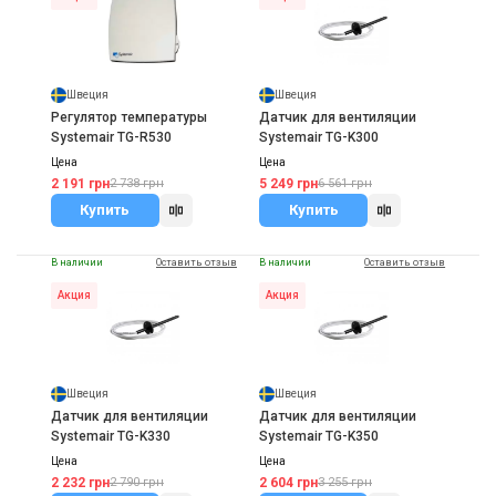
Швеция
Швеция
Регулятор температуры
Датчик для вентиляции
Systemair TG-R530
Systemair TG-K300
Цена
Цена
2 191 грн
5 249 грн
2 738 грн
6 561 грн
Купить
Купить
В наличии
Оставить отзыв
В наличии
Оставить отзыв
Акция
Акция
Швеция
Швеция
Датчик для вентиляции
Датчик для вентиляции
Systemair TG-K330
Systemair TG-K350
Цена
Цена
2 232 грн
2 604 грн
2 790 грн
3 255 грн