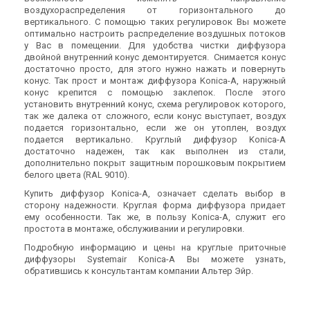
воздухораспределения от горизонтального до
вертикального. С помощью таких регулировок Вы можете
оптимально настроить распределение воздушных потоков
у Вас в помещении. Для удобства чистки диффузора
двойной внутренний конус демонтируется. Снимается конус
достаточно просто, для этого нужно нажать и повернуть
конус. Так прост и монтаж диффузора Konica-A, наружный
конус крепится с помощью заклепок. После этого
установить внутренний конус, схема регулировок которого,
так же далека от сложного, если конус выступает, воздух
подается горизонтально, если же он утоплен, воздух
подается вертикально. Круглый диффузор Konica-A
достаточно надежен, так как выполнен из стали,
дополнительно покрыт защитным порошковым покрытием
белого цвета (RAL 9010).
Купить диффузор Konica-A, означает сделать выбор в
сторону надежности. Круглая форма диффузора придает
ему особенности. Так же, в пользу Konica-A, служит его
простота в монтаже, обслуживании и регулировки.
Подробную информацию и цены на круглые приточные
диффузоры Systemair Konica-A Вы можете узнать,
обратившись к консультантам компании Альтер Эйр.