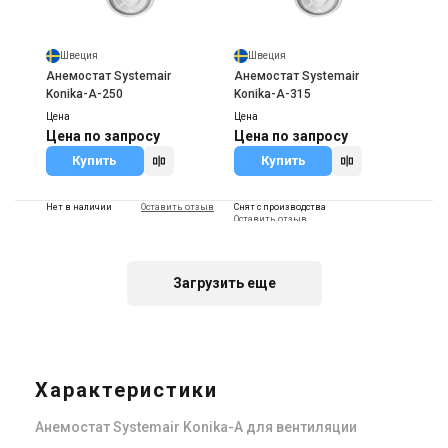
Швеция
Швеция
Анемостат Systemair
Анемостат Systemair
Konika-A-250
Konika-A-315
Цена
Цена
Цена по запросу
Цена по запросу
Купить
Купить
Нет в наличии
Оставить отзыв
Снят с производства
Оставить отзыв
Акция
Акция
Загрузить еще
Швеция
Швеция
Анемостат Systemair
Анемостат Systemair
Konika-A-400
Konika-A-500
Характеристики
Цена
Цена
Цена по запросу
Цена по запросу
Анемостат Systemair Konika-A для вентиляции
Купить
Купить