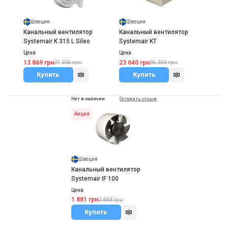
Швеция
Швеция
Канальный вентилятор
Канальный вентилятор
Systemair K 315 L Sileo
Systemair KT
Цена
Цена
13 869 грн
23 640 грн
21 336 грн
36 369 грн
Купить
Купить
Нет в наличии
Оставить отзыв
Акция
Швеция
Канальный вентилятор
Systemair IF 100
Цена
1 881 грн
2 893 грн
Купить