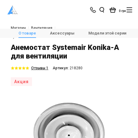
0 грн
Магазин
Вентиляция
🌀Воздухораспределительные устройства
🌀Анемостаты
О товаре
Аксессуары
Модели этой серии
Systemair Konika-A
Анемостат Systemair Konika-A
для вентиляции
Отзывы 1
Aртикул:
218280
Акция