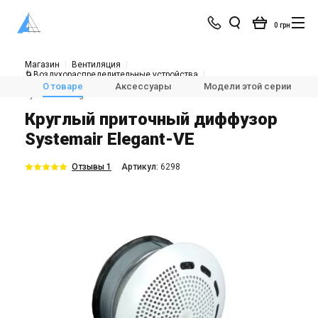
0 грн
Магазин
Вентиляция
🌀Воздухораспределительные устройства
Диффузоры и регуляторы расхода воздуха
О товаре
Аксессуары
Модели этой серии
Systemair Elegant-VE
Круглый приточный диффузор
Systemair Elegant-VE
Отзывы 1
Aртикул:
6298