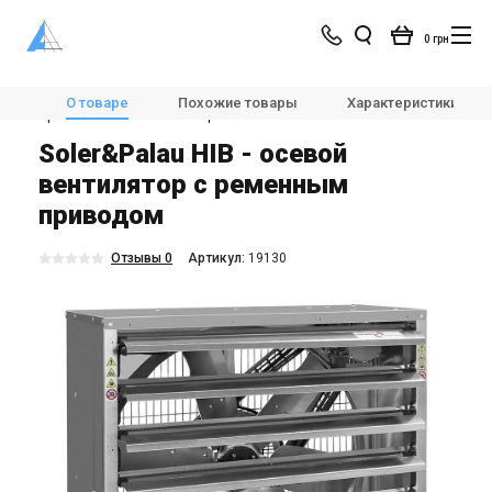
0 грн
Магазин
Вентиляция
Вентиляторы
О товаре
Похожие товары
Характеристики
Промышленные вентиляторы
Soler&Palau HIB
Soler&Palau HIB - осевой
вентилятор с ременным
приводом
Отзывы 0
Aртикул:
19130