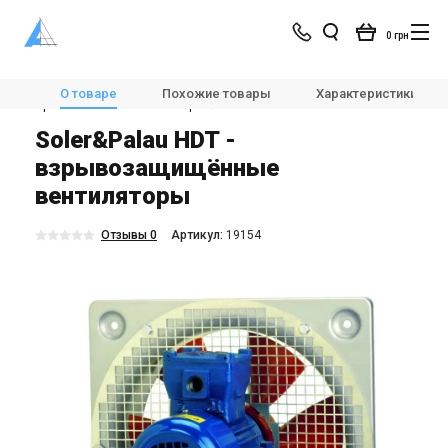
0 грн
Магазин
Вентиляция
Вентиляторы
О товаре
Похожие товары
Характеристики
Промышленные вентиляторы
Soler&Palau HDT
Soler&Palau HDT -
взрывозащищённые
вентиляторы
Отзывы 0
Aртикул:
19154